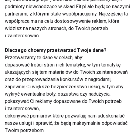
podmioty niewchodzące w skład Fit.pl ale będące naszymi
partnerami, z którymi stale współpracujemy. Najczęściej ta
współpraca ma na celu dostosowywanie reklam, które
Wyrażam zgodę na otrzymywanie informacji
widzisz na naszych stronach, do Twoich potrzeb
handlowej drogą elektroniczną na podany adres e-mail
i zainteresowań.
przez FIT.PL. Więcej informacji znajdziesz w Polityce
Prywatności.
Dlaczego chcemy przetwarzać Twoje dane?
Przetwarzamy te dane w celach, aby:
ZAPISZ SIĘ
dopasować treści stron i ich tematykę, w tym tematykę
ukazujących się tam materiałów do Twoich zainteresowań
oraz do przeprowadzania konkursów z nagrodami,
zapewnić Ci większe bezpieczeństwo usług, w tym aby
wykryć ewentualne boty, oszustwa czy nadużycia,
pokazywać Ci reklamy dopasowane do Twoich potrzeb
WSPÓŁPRACA
i zainteresowań,
dokonywać pomiarów, które pozwalają nam udoskonalać
REDAKCJA
nasze usługi i sprawić, że będą maksymalnie odpowiadać
Twoim potrzebom
PRYWATNOŚĆ