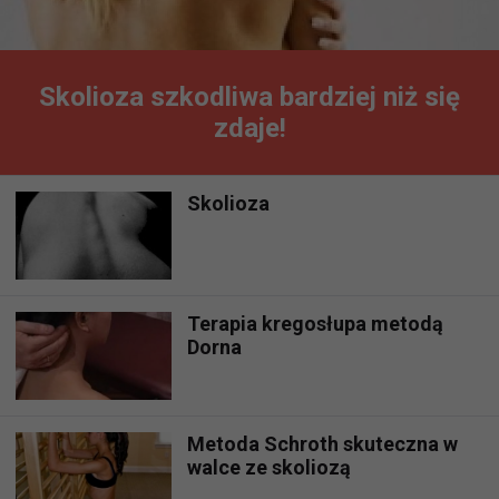
Skolioza szkodliwa bardziej niż się
zdaje!
Skolioza
Terapia kregosłupa metodą
Dorna
Metoda Schroth skuteczna w
walce ze skoliozą