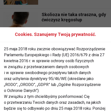
Skolioza nie taka straszna, gdy
ćwiczysz kręgosłup
Cookies. Szanujemy Twoją prywatność.
Wady postawy u dzieci
25 maja 2018 roku zacznie obowiązywać Rozporządzenie
Parlamentu Europejskiego i Rady (UE) 2016/679 z dnia 27
kwietnia 2016 r. w sprawie ochrony osób fizycznych
w związku z przetwarzaniem danych osobowych
Atlas ćwiczeń korekcyjnych
i w sprawie swobodnego przepływu takich danych
oraz uchylenia dyrektywy 95/46/WE (określane jako
„RODO”, „ORODO”, „GDPR” lub „Ogólne Rozporządzenie
o Ochronie Danych”).
Bóle kręgosłupa - skuteczne
W związku z tym chcielibyśmy poinformować Cię
metody walki i zapobiegania
o przetwarzaniu Twoich danych oraz zasadach, na jakich
będzie się to odbywało po dniu 25 maja 2018 roku. Poniżej