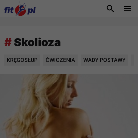
#
Skolioza
KRĘGOSŁUP
ĆWICZENIA
WADY POSTAWY
K