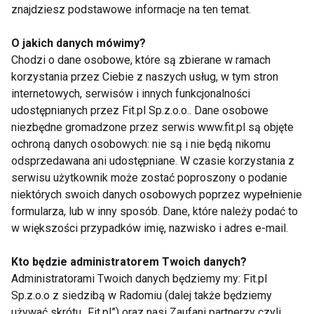
znajdziesz podstawowe informacje na ten temat.
Jak wybrać dobry tornister dla
O jakich danych mówimy?
dziecka?
Chodzi o dane osobowe, które są zbierane w ramach
korzystania przez Ciebie z naszych usług, w tym stron
internetowych, serwisów i innych funkcjonalności
Wady postawy u dzieci
udostępnianych przez Fit.pl Sp.z.o.o.. Dane osobowe
niezbędne gromadzone przez serwis www.fit.pl są objęte
ochroną danych osobowych: nie są i nie będą nikomu
odsprzedawana ani udostępniane. W czasie korzystania z
serwisu użytkownik może zostać poproszony o podanie
niektórych swoich danych osobowych poprzez wypełnienie
formularza, lub w inny sposób. Dane, które należy podać to
w większości przypadków imię, nazwisko i adres e-mail.
Nie przegap nowości ze
Kto będzie administratorem Twoich danych?
świata FIT!
Administratorami Twoich danych będziemy my: Fit.pl
Sp.z.o.o z siedzibą w Radomiu (dalej także będziemy
Zapisz się do naszego newslettera
używać skrótu „Fit.pl”) oraz nasi Zaufani partnerzy czyli