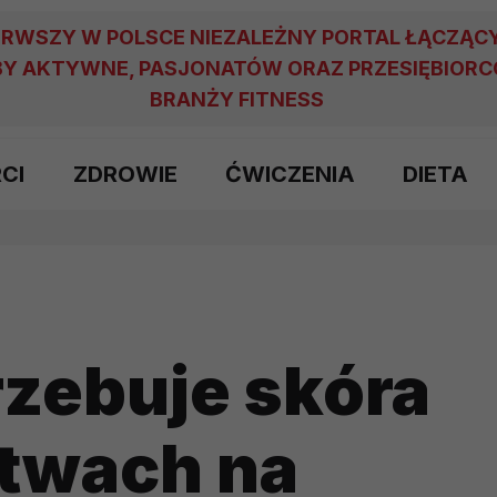
ERWSZY W POLSCE NIEZALEŻNY PORTAL ŁĄCZĄC
Y AKTYWNE, PASJONATÓW ORAZ PRZESIĘBIOR
BRANŻY FITNESS
RCI
ZDROWIE
ĆWICZENIA
DIETA
zebuje skóra
stwach na