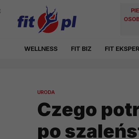
PI
OSOB
WELLNESS
FIT BIZ
FIT EKSPE
URODA
Czego potr
po szaleń