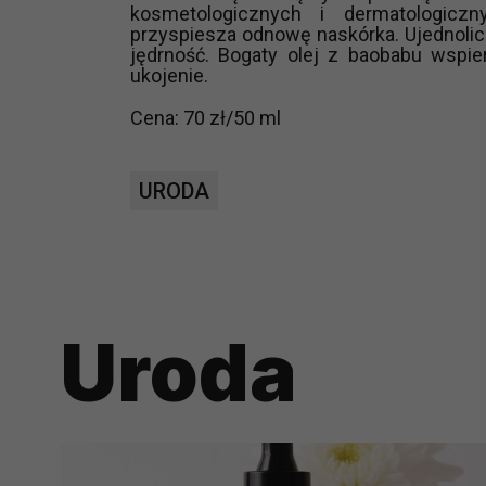
kosmetologicznych i dermatologiczn
prawną dla pomiarów statystyczny
przyspiesza odnowę naskórka. Ujednolic
Przetwarzanie Twoich danych w c
jędrność. Bogaty olej z baobabu wspie
zgody.
ukojenie.
Cena: 70 zł/50 ml
URODA
Uroda