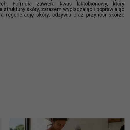
ych. Formuła zawiera kwas laktobionowy, który
ch i marketingu własnego administratorów jest tzw. uzasadniony
a strukturę skóry, zarazem wygładzając i poprawiając
elach marketingowych podmiotów trzecich będzie odbywać się 
ra regenerację skóry, odżywia oraz przynosi skórze