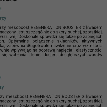
R
?
rzy
m Twoje dane możemy przekazywać podmiotom przetwarzającym
odwykonawcom naszych usług oraz podmiotom uprawnionym do u
twarzy mesoboost REGENERATION BOOSTER z kwasem
ub organy ścigania – oczywiście tylko gdy wystąpią z żądanie
aczony jest szczególnie do skóry suchej, szorstkiej,
wrażliwej. Doskonale sprawdzi się także po zabiegach
, że na większości stron internetowych dane o ruchu użytkown
ych. Optymalne połączenie składników aktywnych
rka, zapewnia długotrwałe nawilżenie oraz wzmacnia
tywnie wpływając na poprawę napięcia i elastyczności
wo się wchłania i lepiej dociera do głębszych warstw
do Twoich danych?
ania dostępu do danych, sprostowania, usunięcia lub ogranicze
zanie danych osobowych, zgłosić sprzeciw oraz skorzystać z 
R
etwarzania Twoich danych?
zy
ch musi być oparte na właściwej, zgodnej z obowiązującymi prz
Twoich danych w celu świadczenia usług, w tym dopasowywania
warzy mesoboost REGENERATION BOOSTER z kwasem
a oraz zapewniania ich bezpieczeństwa jest niezbędność do wyk
aczony jest szczególnie do skóry suchej, szorstkiej,
wrażliwej. Doskonale sprawdzi się także po zabiegach
laminy lub podobne dokumenty dostępne w usługach, z których