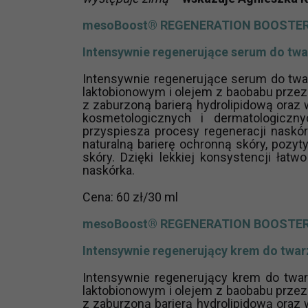
potrzebom
mesoBoost® REGENERATION BOOSTE
Komu możemy przekazać dane
Intensywnie regenerujące serum do twa
Zgodnie z obowiązującym prawe
np. agencjom marketingowym, p
Intensywnie regenerujące serum do 
obowiązującego prawa np. sądy l
laktobionowym i olejem z baobabu przezn
z zaburzoną barierą hydrolipidową oraz 
prawną. Pragniemy też wspomnieć
kosmetologicznych i dermatologiczn
Zaufanych parterów.
przyspiesza procesy regeneracji naskó
naturalną barierę ochronną skóry, pozy
skóry. Dzięki lekkiej konsystencji łat
Jakie masz prawa w stosunku 
naskórka.
Masz między innymi prawo do żąd
także wycofać zgodę na przetwar
Cena: 60 zł/30 ml
szczegółowo tutaj.
mesoBoost® REGENERATION BOOSTE
Jakie są podstawy prawne prz
Intensywnie regenerujący krem do twar
Każde przetwarzanie Twoich dany
Podstawą prawną przetwarzania 
Intensywnie regenerujący krem do t
analizowania ich i udoskonalani
laktobionowym i olejem z baobabu przezn
z zaburzoną barierą hydrolipidową oraz 
(tymi umowami są zazwyczaj regu