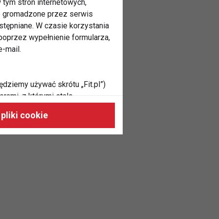
 tym stron internetowych,
ne gromadzone przez serwis
stępniane. W czasie korzystania
oprzez wypełnienie formularza,
-mail.
ędziemy używać skrótu „Fit.pl”)
rami, z którymi stale
 naszych stronach, do Twoich
pliki cookie
h zainteresowań oraz do
dużycia,
malnie odpowiadać Twoim