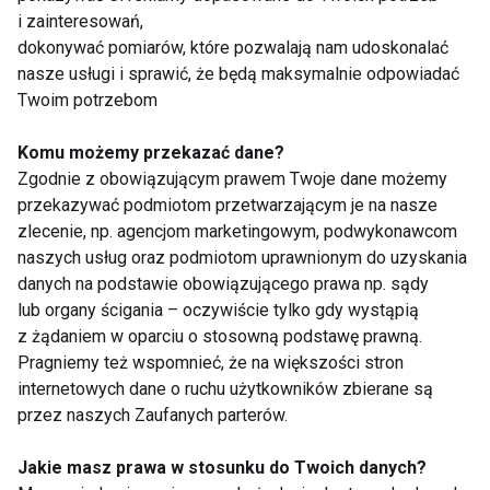
pielęgnacji skóry, która przynosi liczne korzyści,
i zainteresowań,
takie jak likwidacja zmarszczek, zmniejszenie
dokonywać pomiarów, które pozwalają nam udoskonalać
opuchlizny, rozluźnienie mięśni twarzy, stymulacja
nasze usługi i sprawić, że będą maksymalnie odpowiadać
produkcji kolagenu oraz zwiększenie wchłanialności
Twoim potrzebom
produktów pielęgnacyjnych. Wizyta w studio FIT FOR
Komu możemy przekazać dane?
FACE w Warszawie to doskonały sposób na zadbanie
Zgodnie z obowiązującym prawem Twoje dane możemy
o zdrowy i młody wygląd skóry oraz na relaks i
przekazywać podmiotom przetwarzającym je na nasze
poprawę samopoczucia.
zlecenie, np. agencjom marketingowym, podwykonawcom
naszych usług oraz podmiotom uprawnionym do uzyskania
WELLNESS
MASAŻ TWARZY
MASAŻ
danych na podstawie obowiązującego prawa np. sądy
lub organy ścigania – oczywiście tylko gdy wystąpią
AKTUALNOŚCI
z żądaniem w oparciu o stosowną podstawę prawną.
Pragniemy też wspomnieć, że na większości stron
internetowych dane o ruchu użytkowników zbierane są
przez naszych Zaufanych parterów.
Wellness
Jakie masz prawa w stosunku do Twoich danych?