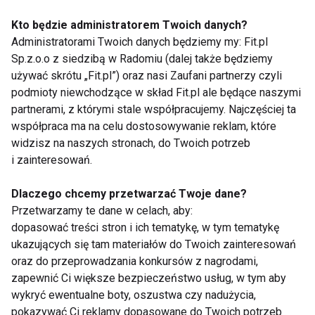
drenaż limfatyczny, plastyczny, rzeźbiarski,
Kto będzie administratorem Twoich danych?
mięśniowo-powięziowy czy kobido.
Administratorami Twoich danych będziemy my: Fit.pl
Sp.z.o.o z siedzibą w Radomiu (dalej także będziemy
Za jakość usług w studio odpowiada główna
używać skrótu „Fit.pl”) oraz nasi Zaufani partnerzy czyli
założycielka sieci – Olena Romanova, kosmetolog z
podmioty niewchodzące w skład Fit.pl ale będące naszymi
partnerami, z którymi stale współpracujemy. Najczęściej ta
wykształceniem medycznym. Bazując na 30-letnim
współpraca ma na celu dostosowywanie reklam, które
doświadczeniu na rynku europejskim i japońskim,
widzisz na naszych stronach, do Twoich potrzeb
Olena Romanova opracowała unikalne techniki
i zainteresowań.
masażu, które studio dostosowuje indywidualnie do
każdego klienta, w zależności od stanu jego skóry i
Dlaczego chcemy przetwarzać Twoje dane?
jej problemów. Spróbuj, a zakochasz się od
Przetwarzamy te dane w celach, aby:
dopasować treści stron i ich tematykę, w tym tematykę
pierwszego dotyku.
ukazujących się tam materiałów do Twoich zainteresowań
oraz do przeprowadzania konkursów z nagrodami,
Podsumowanie
zapewnić Ci większe bezpieczeństwo usług, w tym aby
wykryć ewentualne boty, oszustwa czy nadużycia,
Profesjonalny masaż twarzy to skuteczna metoda
pokazywać Ci reklamy dopasowane do Twoich potrzeb