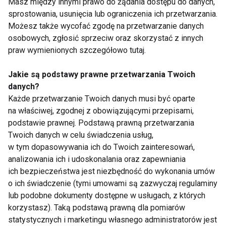
Masz między innymi prawo do żądania dostępu do danych,
sprostowania, usunięcia lub ograniczenia ich przetwarzania.
Możesz także wycofać zgodę na przetwarzanie danych
osobowych, zgłosić sprzeciw oraz skorzystać z innych
praw wymienionych szczegółowo tutaj.
Jakie są podstawy prawne przetwarzania Twoich
Dlaczego po obiedzie
Zmęczenie po urlopie
danych?
chce ci się spać?
– dlaczego zamiast
Każde przetwarzanie Twoich danych musi być oparte
Dietetyk wyjaśnia 7
energii wraca
na właściwej, zgodnej z obowiązującymi przepisami,
najczęstszych
frustracja?
przyczyn
podstawie prawnej. Podstawą prawną przetwarzania
Twoich danych w celu świadczenia usług,
w tym dopasowywania ich do Twoich zainteresowań,
analizowania ich i udoskonalania oraz zapewniania
ich bezpieczeństwa jest niezbędność do wykonania umów
o ich świadczenie (tymi umowami są zazwyczaj regulaminy
Tenis, badminton i
Aktywna regeneracja
lub podobne dokumenty dostępne w usługach, z których
ping-pong ćwiczą nie
– 7 sposobów na
korzystasz). Taką podstawą prawną dla pomiarów
tylko ciało. Co dzieje
szybszy powrót do
statystycznych i marketingu własnego administratorów jest
się wtedy w mózgu?
formy