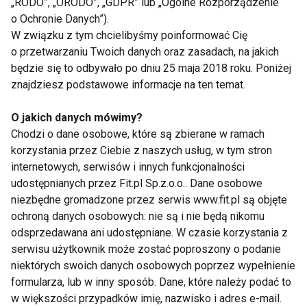
„RODO”, „ORODO”, „GDPR” lub „Ogólne Rozporządzenie
pielęgnacyjnych będą lepiej się wchłaniały. Skóra
o Ochronie Danych”).
stanie się bardziej podatna na nawilżenie i
W związku z tym chcielibyśmy poinformować Cię
o przetwarzaniu Twoich danych oraz zasadach, na jakich
odżywienie, co przełoży się na zdrowszy i młodszy
będzie się to odbywało po dniu 25 maja 2018 roku. Poniżej
wygląd.
znajdziesz podstawowe informacje na ten temat.
Profesjonalna siłownia dla twarzy w
O jakich danych mówimy?
Warszawie
Chodzi o dane osobowe, które są zbierane w ramach
korzystania przez Ciebie z naszych usług, w tym stron
Siłownia dla twarzy? Tak, ponieważ przy pomocy
internetowych, serwisów i innych funkcjonalności
najskuteczniejszych masaży trenujemy mięśnie
udostępnianych przez Fit.pl Sp.z.o.o.. Dane osobowe
twarzy. Masaż twarzy to zarówno dbałość o wygląd,
niezbędne gromadzone przez serwis www.fit.pl są objęte
jak i samopoczucie. Wizyta w studio stanowi
ochroną danych osobowych: nie są i nie będą nikomu
doskonały sposób na relaks. Specjaliści z
odsprzedawana ani udostępniane. W czasie korzystania z
warszawskiego FIT FOR FACE dokładają
serwisu użytkownik może zostać poproszony o podanie
niektórych swoich danych osobowych poprzez wypełnienie
najwyższych starań, by wszystkie klientki były
formularza, lub w inny sposób. Dane, które należy podać to
zadowolone. Przygotowali autorskie techniki
w większości przypadków imię, nazwisko i adres e-mail.
masażu, które łączą w sobie masaż klasyczny,