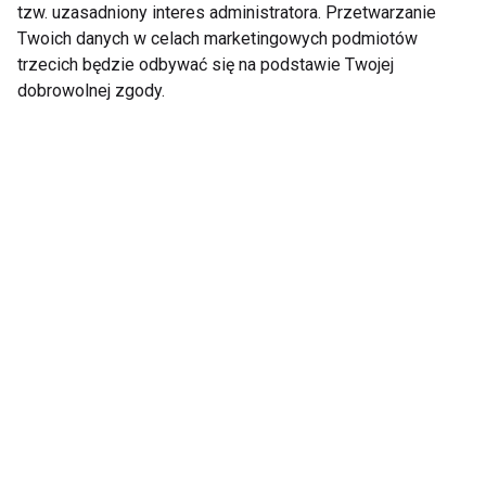
tzw. uzasadniony interes administratora. Przetwarzanie
Twoich danych w celach marketingowych podmiotów
Pokaż więcej
trzecich będzie odbywać się na podstawie Twojej
dobrowolnej zgody.
Nie przegap nowości ze
świata FIT!
Zapisz się do naszego newslettera
Wyrażam zgodę na otrzymywanie informacji
handlowej drogą elektroniczną na podany adres e-mail
przez FIT.PL. Więcej informacji znajdziesz w Polityce
Prywatności.