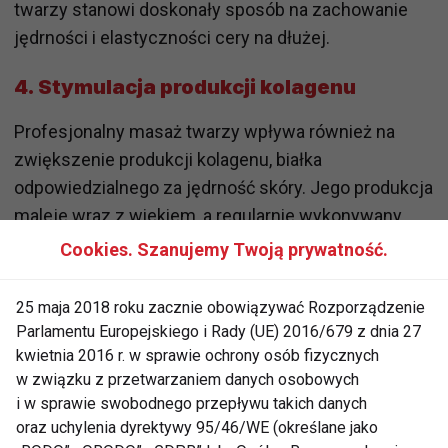
twarzy stanowi doskonały sposób na zachowanie
jędrności i elastyczności cery na dłużej.
4. Stymulacja produkcji kolagenu
Profesjonalny masaż twarzy wpływa również na
zwiększenie produkcji kolagenu, białka
odpowiedzialnego za jędrność skóry. Jego produkcja
maleje wraz z wiekiem, a regularnie wykonywany
masaż pomaga odbudować utraconą elastyczność i
Cookies. Szanujemy Twoją prywatność.
zapobiega powstawaniu zmarszczek.
25 maja 2018 roku zacznie obowiązywać Rozporządzenie
5. Zwiększenie wchłanialności
Parlamentu Europejskiego i Rady (UE) 2016/679 z dnia 27
produktów pielęgnacyjnych
kwietnia 2016 r. w sprawie ochrony osób fizycznych
w związku z przetwarzaniem danych osobowych
Masaż twarzy poprawia krążenie krwi, co zwiększa
i w sprawie swobodnego przepływu takich danych
wchłanialność kosmetyków. Wszystkie cenne
oraz uchylenia dyrektywy 95/46/WE (określane jako
składniki zawarte w Twoich ulubionych produktach