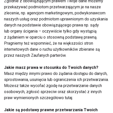
Zgodnie z obowiązującym prawem Twoje dane możemy
przekazywać podmiotom przetwarzającym je na nasze
zlecenie, np. agencjom marketingowym, podwykonawcom
naszych usług oraz podmiotom uprawnionym do uzyskania
Tenis, badminton i
Aktywna regeneracja
danych na podstawie obowiązującego prawa np. sądy
ping-pong ćwiczą nie
– 7 sposobów na
lub organy ścigania – oczywiście tylko gdy wystąpią
tylko ciało. Co dzieje
szybszy powrót do
się wtedy w mózgu?
formy
z żądaniem w oparciu o stosowną podstawę prawną.
Pragniemy też wspomnieć, że na większości stron
Pokaż więcej
internetowych dane o ruchu użytkowników zbierane są
przez naszych Zaufanych parterów.
Jakie masz prawa w stosunku do Twoich danych?
Masz między innymi prawo do żądania dostępu do danych,
Olimpiada
sprostowania, usunięcia lub ograniczenia ich przetwarzania.
Możesz także wycofać zgodę na przetwarzanie danych
osobowych, zgłosić sprzeciw oraz skorzystać z innych
praw wymienionych szczegółowo tutaj.
Jakie są podstawy prawne przetwarzania Twoich