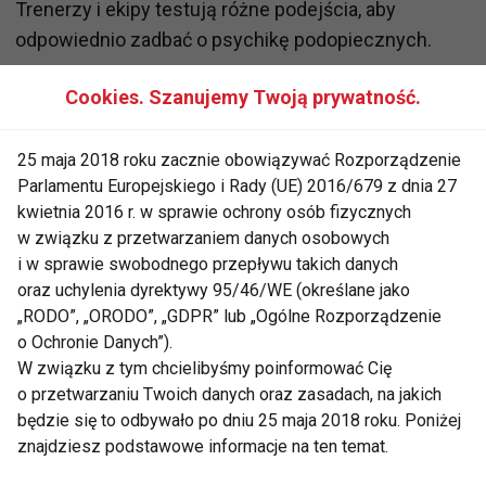
Trenerzy i ekipy testują różne podejścia, aby
odpowiednio zadbać o psychikę podopiecznych.
Są także czynniki, na które nikt nie ma wpływu, jak
Cookies. Szanujemy Twoją prywatność.
warunki panujące w wiosce olimpijskiej. Kartonowe,
niewygodne łóżka, zbyt wiele osób w pokoju,
25 maja 2018 roku zacznie obowiązywać Rozporządzenie
niedziałająca klimatyzacja czy opóźnienia w
Parlamentu Europejskiego i Rady (UE) 2016/679 z dnia 27
transporcie to tylko niektóre z problemów. Te
kwietnia 2016 r. w sprawie ochrony osób fizycznych
w związku z przetwarzaniem danych osobowych
niedogodności męczą nie tylko ciało, ale i umysł.
i w sprawie swobodnego przepływu takich danych
Krótszy czas na przygotowanie do startu może
oraz uchylenia dyrektywy 95/46/WE (określane jako
zaważyć na wyniku.
„RODO”, „ORODO”, „GDPR” lub „Ogólne Rozporządzenie
o Ochronie Danych”).
Znaczenie przygotowania mentalnego
W związku z tym chcielibyśmy poinformować Cię
o przetwarzaniu Twoich danych oraz zasadach, na jakich
Tutaj właśnie widzimy, jak ważne jest przygotowanie
będzie się to odbywało po dniu 25 maja 2018 roku. Poniżej
mentalne i umiejętność uspokojenia sportowców w
znajdziesz podstawowe informacje na ten temat.
trudnych sytuacjach oraz zmotywowanie ich do