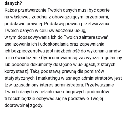
danych?
Każde przetwarzanie Twoich danych musi być oparte
Te 10 powodów
Jedz jak Olimpijczyk
na właściwej, zgodnej z obowiązującymi przepisami,
sprawia, że
podstawie prawnej. Podstawą prawną przetwarzania
tegoroczna olimpiada
w Paryżu jest
Twoich danych w celu świadczenia usług,
wyjątkowa
w tym dopasowywania ich do Twoich zainteresowań,
analizowania ich i udoskonalania oraz zapewniania
ich bezpieczeństwa jest niezbędność do wykonania umów
o ich świadczenie (tymi umowami są zazwyczaj regulaminy
lub podobne dokumenty dostępne w usługach, z których
korzystasz). Taką podstawą prawną dla pomiarów
7 ćwiczeń
Przemek Stańczyk -
statystycznych i marketingu własnego administratorów jest
inspirowanych
pływak na medal
tzw. uzasadniony interes administratora. Przetwarzanie
olimpiadą
Twoich danych w celach marketingowych podmiotów
trzecich będzie odbywać się na podstawie Twojej
dobrowolnej zgody.