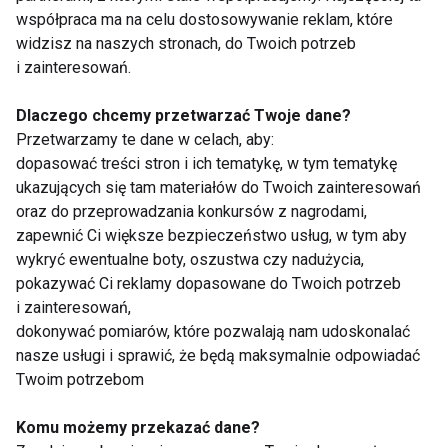
współpraca ma na celu dostosowywanie reklam, które
widzisz na naszych stronach, do Twoich potrzeb
i zainteresowań.
Dlaczego chcemy przetwarzać Twoje dane?
Wellness
Przetwarzamy te dane w celach, aby:
dopasować treści stron i ich tematykę, w tym tematykę
ukazujących się tam materiałów do Twoich zainteresowań
oraz do przeprowadzania konkursów z nagrodami,
zapewnić Ci większe bezpieczeństwo usług, w tym aby
wykryć ewentualne boty, oszustwa czy nadużycia,
pokazywać Ci reklamy dopasowane do Twoich potrzeb
i zainteresowań,
Dlaczego po obiedzie
Zmęczenie po urlopie
chce ci się spać?
– dlaczego zamiast
dokonywać pomiarów, które pozwalają nam udoskonalać
Dietetyk wyjaśnia 7
energii wraca
nasze usługi i sprawić, że będą maksymalnie odpowiadać
najczęstszych
frustracja?
Twoim potrzebom
przyczyn
Komu możemy przekazać dane?