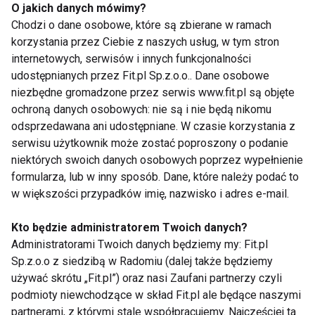
działania mimo przeszkód. Cieszy fakt, że składy
O jakich danych mówimy?
Chodzi o dane osobowe, które są zbierane w ramach
trenerskie od lat zdają sobie sprawę z siły ludzkiej
korzystania przez Ciebie z naszych usług, w tym stron
psychiki i pracują nad nią. Wsparcie mentalne
internetowych, serwisów i innych funkcjonalności
powinno być standardem zarówno w drużynach, jak i
udostępnianych przez Fit.pl Sp.z.o.o.. Dane osobowe
u sportowców indywidualnych. Ci ostatni często
niezbędne gromadzone przez serwis www.fit.pl są objęte
sami sięgają po to wsparcie, gdy czują, że to już ten
ochroną danych osobowych: nie są i nie będą nikomu
moment.
odsprzedawana ani udostępniane. W czasie korzystania z
serwisu użytkownik może zostać poproszony o podanie
Presja w życiu i w sporcie jest nieunikniona. To od
niektórych swoich danych osobowych poprzez wypełnienie
formularza, lub w inny sposób. Dane, które należy podać to
nas zależy, czy będzie nas motywować, czy
w większości przypadków imię, nazwisko i adres e-mail.
powstrzymywać. Wszyscy startujący na Igrzyskach
ciężko pracują zarówno fizycznie, jak i mentalnie,
Kto będzie administratorem Twoich danych?
aby presja, oczekiwania i nadzieje napędzały ich do
Administratorami Twoich danych będziemy my: Fit.pl
działania i walki, nie załamując ich bez względu na
Sp.z.o.o z siedzibą w Radomiu (dalej także będziemy
wynik.
używać skrótu „Fit.pl”) oraz nasi Zaufani partnerzy czyli
podmioty niewchodzące w skład Fit.pl ale będące naszymi
partnerami, z którymi stale współpracujemy. Najczęściej ta
WELLNESS
OLIMPIADA
AKTUALNOŚCI