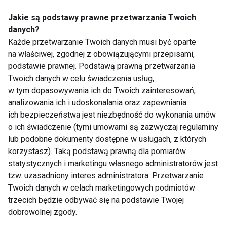
Jakie są podstawy prawne przetwarzania Twoich
danych?
Każde przetwarzanie Twoich danych musi być oparte
na właściwej, zgodnej z obowiązującymi przepisami,
podstawie prawnej. Podstawą prawną przetwarzania
Dlaczego po obiedzie
Zmęczenie po urlopie
Twoich danych w celu świadczenia usług,
chce ci się spać?
– dlaczego zamiast
w tym dopasowywania ich do Twoich zainteresowań,
Dietetyk wyjaśnia 7
energii wraca
najczęstszych
frustracja?
analizowania ich i udoskonalania oraz zapewniania
przyczyn
ich bezpieczeństwa jest niezbędność do wykonania umów
o ich świadczenie (tymi umowami są zazwyczaj regulaminy
lub podobne dokumenty dostępne w usługach, z których
korzystasz). Taką podstawą prawną dla pomiarów
statystycznych i marketingu własnego administratorów jest
tzw. uzasadniony interes administratora. Przetwarzanie
Tenis, badminton i
Aktywna regeneracja
Twoich danych w celach marketingowych podmiotów
ping-pong ćwiczą nie
– 7 sposobów na
trzecich będzie odbywać się na podstawie Twojej
tylko ciało. Co dzieje
szybszy powrót do
dobrowolnej zgody.
się wtedy w mózgu?
formy