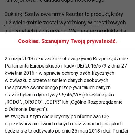
Cukierki Szałwiowe firmy Reutter to produkt, który
już wielokrotnie został wyróżniony w prestiżowych
plebiscytach i konkursach. Wybierając produkty dla
siebie i swojej Rodziny zdecyduj się na najwyższą
Cookies. Szanujemy Twoją prywatność.
jakość.
25 maja 2018 roku zacznie obowiązywać Rozporządzenie
Eksperci z firmy Reutter postawili nie tylko na jakość,
Parlamentu Europejskiego i Rady (UE) 2016/679 z dnia 27
ale pomyśleli również o wygodzie. Cukierki
kwietnia 2016 r. w sprawie ochrony osób fizycznych
Szałwiowe – Reutter to bogactwo naturalnych
w związku z przetwarzaniem danych osobowych
składników zamknięte w komfortowej formie
i w sprawie swobodnego przepływu takich danych
oraz uchylenia dyrektywy 95/46/WE (określane jako
pastylki do ssania. Dla najlepszego efektu należy je
„RODO”, „ORODO”, „GDPR” lub „Ogólne Rozporządzenie
ssać, nie przegryzać, by zawarte dobroczynne olejki
o Ochronie Danych”).
szałwiowe jak najdłużej uwalniały się w jamie ustnej
W związku z tym chcielibyśmy poinformować Cię
i wolno wchłaniały do organizmu.
o przetwarzaniu Twoich danych oraz zasadach, na jakich
będzie się to odbywało po dniu 25 maja 2018 roku. Poniżej