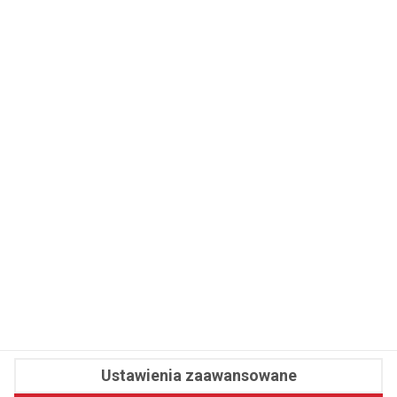
WSPÓŁPRACA
REDAKCJA
PRYWATNOŚĆ
Cookies
Powiadomienia
Newsletter
Fit.pl © 2026 Wszystkie prawa zastrzeżone.
Ustawienia zaawansowane
Pawelec.info