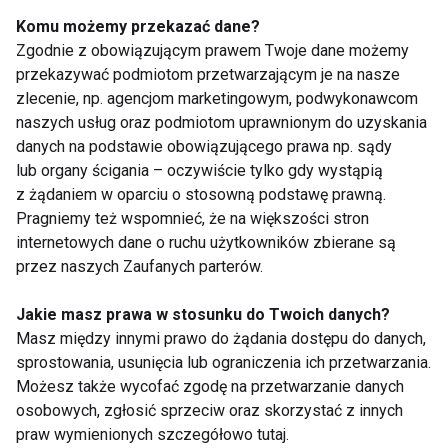
ograniczyć jego
do zrównoważonego
spożycie bez
życia!
Komu możemy przekazać dane?
rezygnacji ze smaku?
Zgodnie z obowiązującym prawem Twoje dane możemy
przekazywać podmiotom przetwarzającym je na nasze
zlecenie, np. agencjom marketingowym, podwykonawcom
naszych usług oraz podmiotom uprawnionym do uzyskania
danych na podstawie obowiązującego prawa np. sądy
lub organy ścigania – oczywiście tylko gdy wystąpią
Co Ci da rezygnacja z
Cukier niejedno ma
z żądaniem w oparciu o stosowną podstawę prawną.
cukru na dwa
imię
Pragniemy też wspomnieć, że na większości stron
tygodnie?
internetowych dane o ruchu użytkowników zbierane są
przez naszych Zaufanych parterów.
Pokaż więcej
Jakie masz prawa w stosunku do Twoich danych?
Masz między innymi prawo do żądania dostępu do danych,
sprostowania, usunięcia lub ograniczenia ich przetwarzania.
Możesz także wycofać zgodę na przetwarzanie danych
Wellness
osobowych, zgłosić sprzeciw oraz skorzystać z innych
praw wymienionych szczegółowo tutaj.