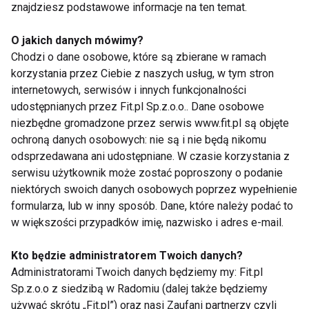
Prawdziwy ekstrakt z szałwii został zamknięty w
znajdziesz podstawowe informacje na ten temat.
cukierku, dzięki czemu unikając uciążliwego
zaparzania ziołowych mieszanek, możesz korzystać
O jakich danych mówimy?
Chodzi o dane osobowe, które są zbierane w ramach
z dobrodziejstw natury. Co ważne możesz też
korzystania przez Ciebie z naszych usług, w tym stron
zawsze mieć je przy sobie, gdy poczujesz taką
internetowych, serwisów i innych funkcjonalności
potrzebę móc sięgnąć po wyjątkowe, kojące
udostępnianych przez Fit.pl Sp.z.o.o.. Dane osobowe
cukierki szałwiowe, które działają już podczas
niezbędne gromadzone przez serwis www.fit.pl są objęte
ssania.
ochroną danych osobowych: nie są i nie będą nikomu
odsprzedawana ani udostępniane. W czasie korzystania z
Na takie rozwiązania mogła pozwolić sobie znana i
serwisu użytkownik może zostać poproszony o podanie
sprawdzona marka, taka jak Reutter, która założona
niektórych swoich danych osobowych poprzez wypełnienie
formularza, lub w inny sposób. Dane, które należy podać to
ponad wiek temu stała się pionierem wielu
w większości przypadków imię, nazwisko i adres e-mail.
doskonałych ziołowych cukierków z ekstraktami i
wyciągami pozyskanymi z roślin znanych ze swoich
Kto będzie administratorem Twoich danych?
prozdrowotnych właściwości.
Administratorami Twoich danych będziemy my: Fit.pl
Sp.z.o.o z siedzibą w Radomiu (dalej także będziemy
Kultowe i dobroczynne Cukierki Szałwiowe firmy
używać skrótu „Fit.pl”) oraz nasi Zaufani partnerzy czyli