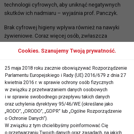
technologii cyfrowych, aby uniknąć negatywnych
skutków ich nadmiaru – wyjaśnia prof. Panczyk.
Brak cyfrowej higieny wpływa również na nawyki
żywieniowe. Coraz więcej osób, zwłaszcza
młodzieży, spożywa posiłki w towarzystwie ekranów,
Cookies. Szanujemy Twoją prywatność.
co negatywnie wpływa na koncentrację na jedzeniu i
może prowadzić do złych nawyków żywieniowych.
25 maja 2018 roku zacznie obowiązywać Rozporządzenie
Badania NASK pokazują, że połowa nastolatków
Parlamentu Europejskiego i Rady (UE) 2016/679 z dnia 27
przyznaje się do korzystania z telefonów podczas
kwietnia 2016 r. w sprawie ochrony osób fizycznych
posiłków.
w związku z przetwarzaniem danych osobowych
i w sprawie swobodnego przepływu takich danych
Zachowanie higieny cyfrowej polega na
oraz uchylenia dyrektywy 95/46/WE (określane jako
umiejętności stawiania granic. Świadomość korzyści
„RODO”, „ORODO”, „GDPR” lub „Ogólne Rozporządzenie
z "samoograniczenia" w korzystaniu z technologii
o Ochronie Danych”).
jest kluczowa. Jednak wyniki Ogólnopolskiego
W związku z tym chcielibyśmy poinformować Cię
o przetwarzaniu Twoich danych oraz zasadach, na jakich
Badania Higieny Cyfrowej wskazują, że tylko