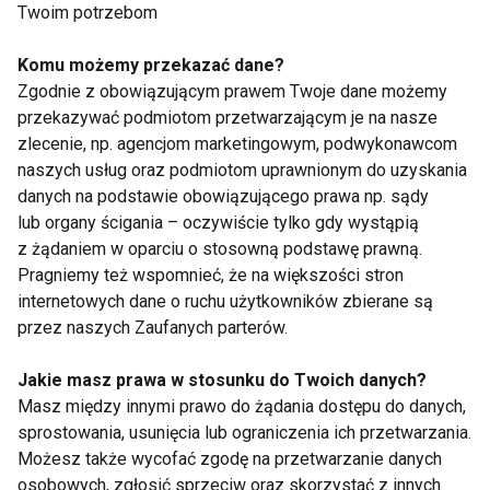
Twoim potrzebom
Dlaczego po obiedzie
Zmęczenie po urlopie
Komu możemy przekazać dane?
chce ci się spać?
– dlaczego zamiast
Dietetyk wyjaśnia 7
energii wraca
Zgodnie z obowiązującym prawem Twoje dane możemy
najczęstszych
frustracja?
przekazywać podmiotom przetwarzającym je na nasze
przyczyn
zlecenie, np. agencjom marketingowym, podwykonawcom
naszych usług oraz podmiotom uprawnionym do uzyskania
danych na podstawie obowiązującego prawa np. sądy
lub organy ścigania – oczywiście tylko gdy wystąpią
z żądaniem w oparciu o stosowną podstawę prawną.
Pragniemy też wspomnieć, że na większości stron
Tenis, badminton i
Aktywna regeneracja
internetowych dane o ruchu użytkowników zbierane są
ping-pong ćwiczą nie
– 7 sposobów na
przez naszych Zaufanych parterów.
tylko ciało. Co dzieje
szybszy powrót do
się wtedy w mózgu?
formy
Jakie masz prawa w stosunku do Twoich danych?
Pokaż więcej
Masz między innymi prawo do żądania dostępu do danych,
sprostowania, usunięcia lub ograniczenia ich przetwarzania.
Możesz także wycofać zgodę na przetwarzanie danych
osobowych, zgłosić sprzeciw oraz skorzystać z innych