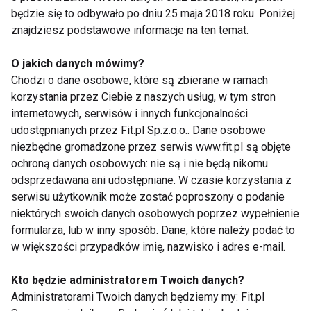
będzie się to odbywało po dniu 25 maja 2018 roku. Poniżej
niewielki odsetek użytkowników stosuje zdrowe
znajdziesz podstawowe informacje na ten temat.
nawyki, takie jak kontrolowanie czasu ekranowego
czy unikanie korzystania z urządzeń przed snem.
O jakich danych mówimy?
Chodzi o dane osobowe, które są zbierane w ramach
Eksperci zauważają, że dorosłym często łatwiej
korzystania przez Ciebie z naszych usług, w tym stron
zachować higienę cyfrową niż młodzieży, która
internetowych, serwisów i innych funkcjonalności
korzysta z urządzeń niemal od urodzenia. Dlatego
udostępnianych przez Fit.pl Sp.z.o.o.. Dane osobowe
niezbędne gromadzone przez serwis www.fit.pl są objęte
rola rodziców w kontrolowanym wprowadzaniu
ochroną danych osobowych: nie są i nie będą nikomu
dzieci w świat technologii jest kluczowa. Ważny jest
odsprzedawana ani udostępniane. W czasie korzystania z
dialog z nastolatkami, gdyż zakazy często nie
serwisu użytkownik może zostać poproszony o podanie
przynoszą pożądanych efektów.
niektórych swoich danych osobowych poprzez wypełnienie
formularza, lub w inny sposób. Dane, które należy podać to
Warto pamiętać, że higiena cyfrowa obejmuje także
w większości przypadków imię, nazwisko i adres e-mail.
rezygnację ze słuchawek podczas jazdy rowerem
czy spacerów. Ograniczenie kontaktu z ekranami i
Kto będzie administratorem Twoich danych?
Administratorami Twoich danych będziemy my: Fit.pl
wybór aktywności fizycznych, takich jak jogging,