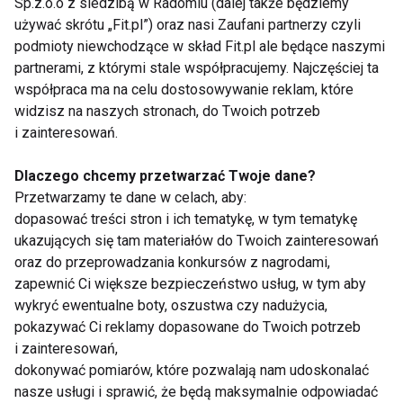
Sp.z.o.o z siedzibą w Radomiu (dalej także będziemy
może przynieść liczne korzyści zdrowotne,
używać skrótu „Fit.pl”) oraz nasi Zaufani partnerzy czyli
poprawiając jakość życia.
podmioty niewchodzące w skład Fit.pl ale będące naszymi
partnerami, z którymi stale współpracujemy. Najczęściej ta
newseria.pl
współpraca ma na celu dostosowywanie reklam, które
widzisz na naszych stronach, do Twoich potrzeb
WELLNESS
ZDROWIE PSYCHICZNE
i zainteresowań.
ZDROWIE PUBLICZNE
AKTUALNOŚCI
Dlaczego chcemy przetwarzać Twoje dane?
Przetwarzamy te dane w celach, aby:
dopasować treści stron i ich tematykę, w tym tematykę
ukazujących się tam materiałów do Twoich zainteresowań
oraz do przeprowadzania konkursów z nagrodami,
Wellness
zapewnić Ci większe bezpieczeństwo usług, w tym aby
wykryć ewentualne boty, oszustwa czy nadużycia,
pokazywać Ci reklamy dopasowane do Twoich potrzeb
i zainteresowań,
dokonywać pomiarów, które pozwalają nam udoskonalać
nasze usługi i sprawić, że będą maksymalnie odpowiadać