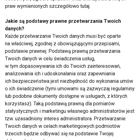
praw wymienionych szczegółowo tutaj.
Zdrowie psychiczne
Jakie są podstawy prawne przetwarzania Twoich
danych?
Każde przetwarzanie Twoich danych musi być oparte
na właściwej, zgodnej z obowiązującymi przepisami,
podstawie prawnej. Podstawą prawną przetwarzania
Twoich danych w celu świadczenia usług,
w tym dopasowywania ich do Twoich zainteresowań,
Jak sobie radzić z
Jak dbać o zdrowie
analizowania ich i udoskonalania oraz zapewniania
przesileniem
psychiczne, trenując
ich bezpieczeństwa jest niezbędność do wykonania umów
wiosennym?
regularnie
o ich świadczenie (tymi umowami są zazwyczaj regulaminy
lub podobne dokumenty dostępne w usługach, z których
korzystasz). Taką podstawą prawną dla pomiarów
statystycznych i marketingu własnego administratorów jest
tzw. uzasadniony interes administratora. Przetwarzanie
Twoich danych w celach marketingowych podmiotów
trzecich będzie odbywać się na podstawie Twojej
Jak kontakt ze
Europa potrzebuje