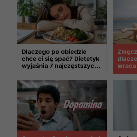
prawną dla pomiarów statystyczny
Przetwarzanie Twoich danych w c
zgody.
Dlaczego po obiedzie
Zmęcze
chce ci się spać? Dietetyk
dlacze
wyjaśnia 7 najczęstszych
wraca 
przyczyn