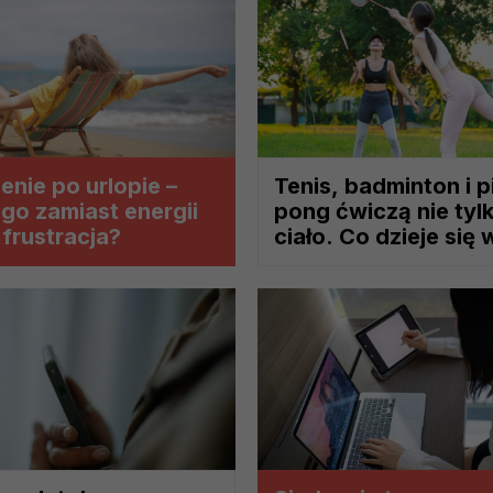
ch i marketingu własnego administratorów jest tzw. uzasadniony
elach marketingowych podmiotów trzecich będzie odbywać się 
nie po urlopie –
Tenis, badminton i p
go zamiast energii
pong ćwiczą nie tyl
frustracja?
ciało. Co dzieje się
w mózgu?