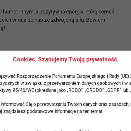
ić humor innym, a pozytywna energia, którą komuś
cie i wraca do nas ze zdwojoną siłą. Bowiem
ją!
Cookies. Szanujemy Twoją prywatność.
ązywać Rozporządzenie Parlamentu Europejskiego i Rady (UE) 
 fizycznych w związku z przetwarzaniem danych osobowych i w
rektywy 95/46/WE (określane jako „RODO”, „ORODO”, „GDPR” lub
informować Cię o przetwarzaniu Twoich danych oraz zasadach, n
ej znajdziesz podstawowe informacje na ten temat.