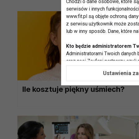
Chodzi o dane osobowe, które są 
serwisów i innych funkcjonalnośc
www.fit.pl są objęte ochroną dan
z serwisu użytkownik może zosta
lub w inny sposób. Dane, które n
Kto będzie administratorem T
Administratorami Twoich danych b
oraz nasi Zaufani partnerzy czyli
współpracujemy. Najczęściej ta 
Ustawienia z
potrzeb i zainteresowań.
Ile kosztuje piękny uśmiech?
Dlaczego chcemy przetwarzać
Przetwarzamy te dane w celach, 
dopasować treści stron i ich tem
przeprowadzania konkursów z na
zapewnić Ci większe bezpieczeńs
pokazywać Ci reklamy dopasowan
dokonywać pomiarów, które pozw