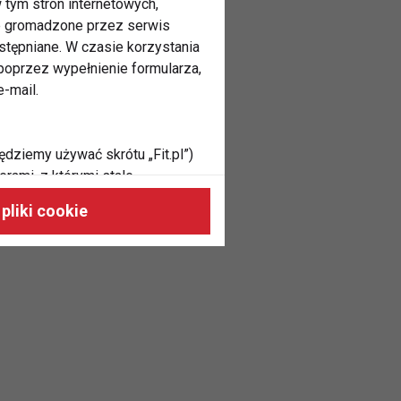
 tym stron internetowych,
ne gromadzone przez serwis
stępniane. W czasie korzystania
oprzez wypełnienie formularza,
-mail.
ędziemy używać skrótu „Fit.pl”)
rami, z którymi stale
 naszych stronach, do Twoich
pliki cookie
h zainteresowań oraz do
dużycia,
malnie odpowiadać Twoim