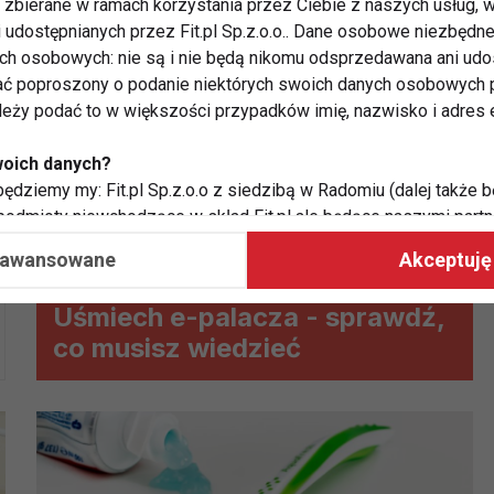
zbierane w ramach korzystania przez Ciebie z naszych usług, w
i udostępnianych przez Fit.pl Sp.z.o.o.. Dane osobowe niezbęd
ych osobowych: nie są i nie będą nikomu odsprzedawana ani udo
ć poproszony o podanie niektórych swoich danych osobowych p
ależy podać to w większości przypadków imię, nazwisko i adres e
woich danych?
ędziemy my: Fit.pl Sp.z.o.o z siedzibą w Radomiu (dalej także b
 podmioty niewchodzące w skład Fit.pl ale będące naszymi partne
współpraca ma na celu dostosowywanie reklam, które widzisz na
aawansowane
Akceptuję 
Uśmiech e-palacza - sprawdź,
 Twoje dane?
co musisz wiedzieć
aby:
atykę, w tym tematykę ukazujących się tam materiałów do Twoic
grodami,
two usług, w tym aby wykryć ewentualne boty, oszustwa czy na
e do Twoich potrzeb i zainteresowań,
alają nam udoskonalać nasze usługi i sprawić, że będą maksy