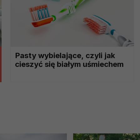
?
m Twoje dane możemy przekazywać podmiotom przetwarzającym
odwykonawcom naszych usług oraz podmiotom uprawnionym do u
ub organy ścigania – oczywiście tylko gdy wystąpią z żądanie
, że na większości stron internetowych dane o ruchu użytkown
Pasty wybielające, czyli jak
cieszyć się białym uśmiechem
do Twoich danych?
ania dostępu do danych, sprostowania, usunięcia lub ogranicze
zanie danych osobowych, zgłosić sprzeciw oraz skorzystać z 
etwarzania Twoich danych?
ch musi być oparte na właściwej, zgodnej z obowiązującymi prz
Twoich danych w celu świadczenia usług, w tym dopasowywania
a oraz zapewniania ich bezpieczeństwa jest niezbędność do wyk
laminy lub podobne dokumenty dostępne w usługach, z których