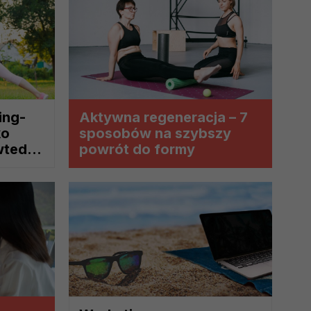
 interes administratora.
na podstawie Twojej dobrowolnej
ing-
Aktywna regeneracja – 7
ko
sposobów na szybszy
 wtedy
powrót do formy