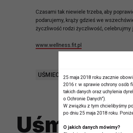
Czasami tak niewiele trzeba, aby popraw
podarujemy, krąży gdzieś we wszechświe
życzliwość rodzi życzliwość, celebrujmy 
www.wellness.fit.pl
UŚMIECH
WELLNESS
25 maja 2018 roku zacznie obowi
2016 r. w sprawie ochrony osób
takich danych oraz uchylenia dy
o Ochronie Danych”).
W związku z tym chcielibyśmy po
po dniu 25 maja 2018 roku. Poniż
Uśmiech
O jakich danych mówimy?