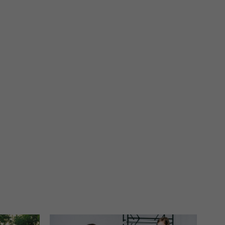
 je na nasze zlecenie,
zyskania danych na podstawie
m w oparciu o stosowną podstawę
ików zbierane są przez naszych
nia ich przetwarzania. Możesz
innych praw wymienionych
episami, podstawie prawnej.
 ich do Twoich zainteresowań,
onania umów o ich świadczenie
 korzystasz). Taką podstawą