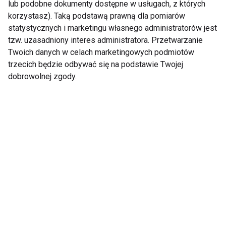
Ciśnienie
lub podobne dokumenty dostępne w usługach, z których
korzystasz). Taką podstawą prawną dla pomiarów
statystycznych i marketingu własnego administratorów jest
tzw. uzasadniony interes administratora. Przetwarzanie
Twoich danych w celach marketingowych podmiotów
trzecich będzie odbywać się na podstawie Twojej
dobrowolnej zgody.
Masz mgłę mózgową?
Kwa obniża ciśnienie?
Sprawdź ciśnienie i
poziom cukru we krwi!
Zakasaj rękawy i
Sok z buraków obniża
policz się z
ciśnienie