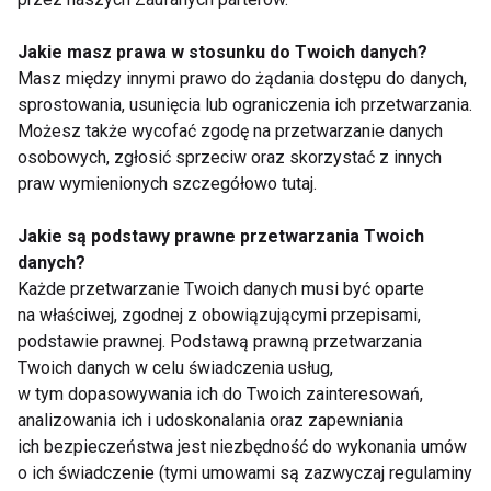
Regularnie sprawdzać swoje ciśnienie
Jakie masz prawa w stosunku do Twoich danych?
krwi za pomocą urządzeń codziennego
Masz między innymi prawo do żądania dostępu do danych,
użytku, takich jak np. Watch D, który
sprostowania, usunięcia lub ograniczenia ich przetwarzania.
może zapewnić szybkie badanie
Możesz także wycofać zgodę na przetwarzanie danych
przesiewowe w kierunku nadciśnienia.
osobowych, zgłosić sprzeciw oraz skorzystać z innych
praw wymienionych szczegółowo tutaj.
Wprowadzenie i konsekwentne stosowanie się do
tych 8 wskazówek może znacząco obniżyć nasze
Jakie są podstawy prawne przetwarzania Twoich
danych?
wartości ciśnienia krwi, a w rezultacie – zadbać o
Każde przetwarzanie Twoich danych musi być oparte
nasze zdrowie i życie.
na właściwej, zgodnej z obowiązującymi przepisami,
podstawie prawnej. Podstawą prawną przetwarzania
CIŚNIENIE
ZDROWIE
Twoich danych w celu świadczenia usług,
w tym dopasowywania ich do Twoich zainteresowań,
analizowania ich i udoskonalania oraz zapewniania
ich bezpieczeństwa jest niezbędność do wykonania umów
o ich świadczenie (tymi umowami są zazwyczaj regulaminy