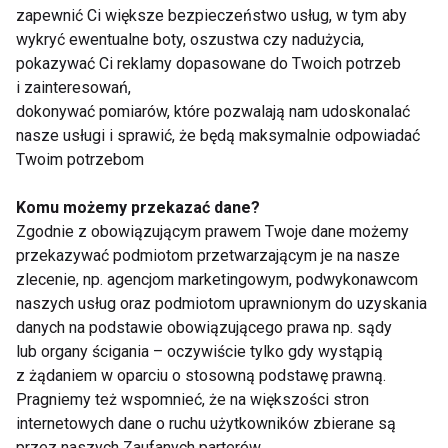
zapewnić Ci większe bezpieczeństwo usług, w tym aby
Rzucić palenie – biernie i czynnie;
wykryć ewentualne boty, oszustwa czy nadużycia,
Kontrolować wagę ciała – walczyć z
pokazywać Ci reklamy dopasowane do Twoich potrzeb
i zainteresowań,
nadwagą i otyłością;
dokonywać pomiarów, które pozwalają nam udoskonalać
Ograniczyć spożywanie soli kuchennej i
nasze usługi i sprawić, że będą maksymalnie odpowiadać
dodawanie jej do potraw;
Twoim potrzebom
Zwiększyć spożycie warzyw i owoców,
Komu możemy przekazać dane?
ograniczyć tłuszcze zwierzęce;
Zgodnie z obowiązującym prawem Twoje dane możemy
Ograniczyć spożycie alkoholu;
przekazywać podmiotom przetwarzającym je na nasze
zlecenie, np. agencjom marketingowym, podwykonawcom
Kontrolować inne czynniki ryzyka –
naszych usług oraz podmiotom uprawnionym do uzyskania
zaburzenia gospodarki cukrowej i
danych na podstawie obowiązującego prawa np. sądy
lipidowej (cholesterol, trójglicerydy);
lub organy ścigania – oczywiście tylko gdy wystąpią
z żądaniem w oparciu o stosowną podstawę prawną.
Zwiększyć i utrzymać
Pragniemy też wspomnieć, że na większości stron
systematyczność w zakresie
internetowych dane o ruchu użytkowników zbierane są
aktywności fizycznej;
przez naszych Zaufanych parterów.