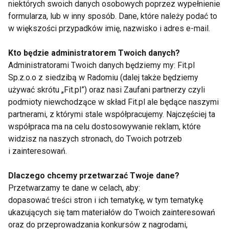
niektórych swoich danych osobowych poprzez wypełnienie
Jak możesz obniżyć ciśnienie krwi?
formularza, lub w inny sposób. Dane, które należy podać to
w większości przypadków imię, nazwisko i adres e-mail.
A co zrobić, gdy dowiemy się, że nasze ciśnienie jest
zbyt wysokie? Czy wiemy, jak je obniżyć bez użycia
Kto będzie administratorem Twoich danych?
leków? W Polsce metod obniżania ciśnienia nie umie
Administratorami Twoich danych będziemy my: Fit.pl
Sp.z.o.o z siedzibą w Radomiu (dalej także będziemy
wskazać 44% z nas i aż 56% w najmłodszej grupie
używać skrótu „Fit.pl”) oraz nasi Zaufani partnerzy czyli
respondentów (18–29 lat). To samo się tyczy grupy
podmioty niewchodzące w skład Fit.pl ale będące naszymi
osób najbardziej aktywnych zawodowo, w wieku
partnerami, z którymi stale współpracujemy. Najczęściej ta
30–44 lat, gdzie większość (51%) nie ma o tym
współpraca ma na celu dostosowywanie reklam, które
pojęcia.
widzisz na naszych stronach, do Twoich potrzeb
i zainteresowań.
Kardiolog Krzysztof J. Filipiak sugeruje, że
powinniśmy nie tylko znać definicję nadciśnienia
Dlaczego chcemy przetwarzać Twoje dane?
Przetwarzamy te dane w celach, aby:
tętniczego (pomiar powyżej 140/90 mmHg), ale też
dopasować treści stron i ich tematykę, w tym tematykę
aktywnie wdrażać metody obniżania wartości
ukazujących się tam materiałów do Twoich zainteresowań
ciśnienia krwi w sposób niefarmakologiczny:
oraz do przeprowadzania konkursów z nagrodami,