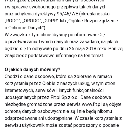
może uratować im życie i zdrowie. Alarmujące
i w sprawie swobodnego przepływu takich danych
(żółte) i podwyższone (czerwone) wartości
oraz uchylenia dyrektywy 95/46/WE (określane jako
wskazane na zegarku oznaczają, że należy udać się
„RODO”, „ORODO”, „GDPR” lub „Ogólne Rozporządzenie
o Ochronie Danych”).
do lekarza. Diagnozę ostatecznie potwierdzi lekarzi
W związku z tym chcielibyśmy poinformować Cię
zaleci, co robić dalej, by kontrolować swoje ciśnienie.
o przetwarzaniu Twoich danych oraz zasadach, na jakich
będzie się to odbywało po dniu 25 maja 2018 roku. Poniżej
U zdrowej osoby do 65. roku życia ciśnienie
znajdziesz podstawowe informacje na ten temat.
skurczowe powinno wynosić 120–129 mmHg, a
ciśnienie rozkurczowe 70–79 mmHg. Są to wartości,
O jakich danych mówimy?
które Huawei Watch D pokazuje w swoich „zielonych
Chodzi o dane osobowe, które są zbierane w ramach
zakresach”, z tolerancją ciśnienia rozkurczowego do
korzystania przez Ciebie z naszych usług, w tym stron
internetowych, serwisów i innych funkcjonalności
84 mmHg. Aktualne europejskie normy ciśnienia krwi
udostępnianych przez Fit.pl Sp.z.o.o.. Dane osobowe
wskazują u osób powyżej 65. roku życia na takie
niezbędne gromadzone przez serwis www.fit.pl są objęte
same wartości ciśnienia rozkurczowego i nieco
ochroną danych osobowych: nie są i nie będą nikomu
wyższe możliwe wartości ciśnienia skurczowego
odsprzedawana ani udostępniane. W czasie korzystania z
rzędu 130–139 mmHg („zakres żółty”).
serwisu użytkownik może zostać poproszony o podanie