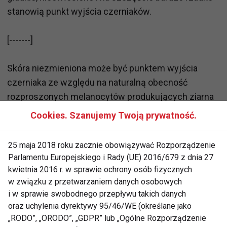
stanowią punkt wyjścia czerniaków.
[-------]
Skóra niezmieniona może być punktem wyjścia
czerniaka ze względu na naturalną obecność
rozproszonych melanocytów produkujących ziarna
melaniny i nadających skórze zabarwienie. Obecnie
Cookies. Szanujemy Twoją prywatność.
stosuje się następującą klasyfikację czerniaków:
25 maja 2018 roku zacznie obowiązywać Rozporządzenie
czerniak wywodzący się z plamy
Parlamentu Europejskiego i Rady (UE) 2016/679 z dnia 27
soczewicowatej - jest to stosunkowo
kwietnia 2016 r. w sprawie ochrony osób fizycznych
łagodna odmiana występująca u osób w
w związku z przetwarzaniem danych osobowych
starszym wieku;
i w sprawie swobodnego przepływu takich danych
oraz uchylenia dyrektywy 95/46/WE (określane jako
czerniak wywodzący się z plam
„RODO”, „ORODO”, „GDPR” lub „Ogólne Rozporządzenie
soczewicowatych umiejscowiony na