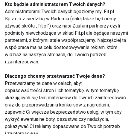
Kto będzie administratorem Twoich danych?
małym zróżnicowaniu komórek
Administratorami Twoich danych będziemy my: Fit.pl
nowotworowych, a więc o większej
Sp.z.o.o z siedzibą w Radomiu (dalej także będziemy
złośliwości i bardziej niepomyślnym
używać skrótu „Fit.pl”) oraz nasi Zaufani partnerzy czyli
przebiegu.
podmioty niewchodzące w skład Fit.pl ale będące naszymi
partnerami, z którymi stale współpracujemy. Najczęściej ta
współpraca ma na celu dostosowywanie reklam, które
Oceny złośliwości czerniaka dokonuje się w
widzisz na naszych stronach, do Twoich potrzeb
zależności od typu nowotworu i głębokości
i zainteresowań.
naciekania skóry (ocena histologiczna według
Dlaczego chcemy przetwarzać Twoje dane?
Clarka). Wyróżnia się 5 stopni złośliwości według
Przetwarzamy te dane w celach, aby:
Clarka (I-V), przy czym stopień pierwszy jest
dopasować treści stron i ich tematykę, w tym tematykę
najłagodniejszy (zmiany dotyczą tylko naskórka).
ukazujących się tam materiałów do Twoich zainteresowań
oraz do przeprowadzania konkursów z nagrodami,
Czerniak złośliwy ma wyjątkowo dużą zdolność do
zapewnić Ci większe bezpieczeństwo usług, w tym aby
wykryć ewentualne boty, oszustwa czy nadużycia,
przerzutów drogą naczyń chłonnych i krwionośnych.
pokazywać Ci reklamy dopasowane do Twoich potrzeb
Dzieli się je na tzw. przerzuty miejscowe i odległe.
i zainteresowań,