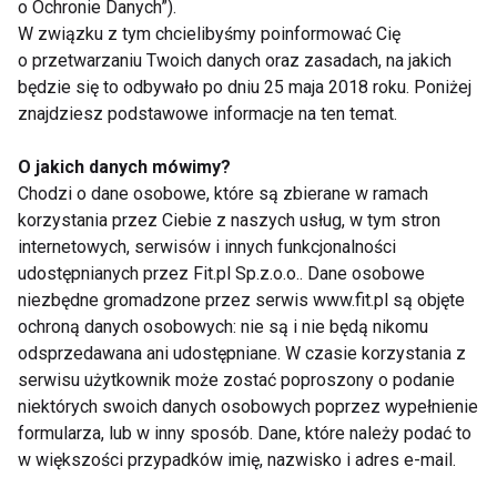
o Ochronie Danych”).
kończynach - zajmuje okolice paznokci
W związku z tym chcielibyśmy poinformować Cię
(także pod płytką paznokciową), rośnie
o przetwarzaniu Twoich danych oraz zasadach, na jakich
dosyć wolno (do 3 lat);
będzie się to odbywało po dniu 25 maja 2018 roku. Poniżej
znajdziesz podstawowe informacje na ten temat.
czerniak szerzący się powierzchownie
- o stosunkowo powolnym, nawet
O jakich danych mówimy?
kilkuletnim rozwoju, występujący u
Chodzi o dane osobowe, które są zbierane w ramach
ludzi w średnim wieku;
korzystania przez Ciebie z naszych usług, w tym stron
internetowych, serwisów i innych funkcjonalności
czerniak guzkowy - szybko się
udostępnianych przez Fit.pl Sp.z.o.o.. Dane osobowe
powiększający i ulegający wrzodzeniu,
niezbędne gromadzone przez serwis www.fit.pl są objęte
o szybkim przebiegu (kilka miesięcy do
ochroną danych osobowych: nie są i nie będą nikomu
2 lat);
odsprzedawana ani udostępniane. W czasie korzystania z
serwisu użytkownik może zostać poproszony o podanie
postać bezbarwnikowa - szczególnie
niektórych swoich danych osobowych poprzez wypełnienie
ciężka odmiana czerniaka, nie
formularza, lub w inny sposób. Dane, które należy podać to
zawierająca lub zawierająca znikome
w większości przypadków imię, nazwisko i adres e-mail.
ilości barwnika, co świadczy o bardzo