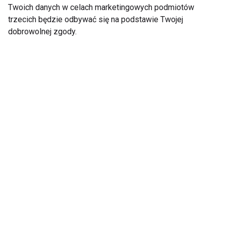
Twoich danych w celach marketingowych podmiotów
nawroty i przerzuty, nawet po wielu latach od
trzecich będzie odbywać się na podstawie Twojej
pozornego wyleczenia. Najlepiej rokują czerniaki
dobrowolnej zgody.
wywodzące się z plam soczewicowatych i
powierzchownie szerzące się, najgorzej - guzkowe,
bezbarwnikowe i rozwijające się w czasie ciąży i
połogu.
Do objawów budzących niepokój należą zmiany
zachodzące w już istniejących znamionach:
powiększenie się znamienia, zmiana jego kształtu,
granic, zabarwienia, świąd, pieczenie w obrębie
zmiany. Równie niepokojące jest pojawienie się
nowego ogniska barwnikowego w niezmienionej
skórze, zwłaszcza wykazującego cechy znamienia
dysplastycznego (asymetria, nieregularne i nieostre
granice, nieregularne zabarwienie, często nadżerka