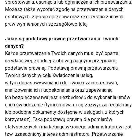
sprostowania, usunięcia lub ograniczenia ich przetwarzania.
histologicznie przerzutów.
Możesz także wycofać zgodę na przetwarzanie danych
osobowych, zgłosić sprzeciw oraz skorzystać z innych
praw wymienionych szczegółowo tutaj.
Jakie są podstawy prawne przetwarzania Twoich
danych?
Każde przetwarzanie Twoich danych musi być oparte
Rozpoznać jak najwcześniej
na właściwej, zgodnej z obowiązującymi przepisami,
podstawie prawnej. Podstawą prawną przetwarzania
Twoich danych w celu świadczenia usług,
Ze względu na ograniczone metody leczenia i
w tym dopasowywania ich do Twoich zainteresowań,
wyjątkową złośliwość tego nowotworu największą
analizowania ich i udoskonalania oraz zapewniania
rolę w walce z nim odgrywa profilaktyka i wczesne
ich bezpieczeństwa jest niezbędność do wykonania umów
rozpoznanie choroby.
o ich świadczenie (tymi umowami są zazwyczaj regulaminy
lub podobne dokumenty dostępne w usługach, z których
Zmiany rozpoznane wcześnie i usunięte całkowicie
korzystasz). Taką podstawą prawną dla pomiarów
statystycznych i marketingu własnego administratorów jest
nierzadko udaje się wyleczyć (według niektórych
tzw. uzasadniony interes administratora. Przetwarzanie
źródeł nawet w 90-100%). Często jednak występują