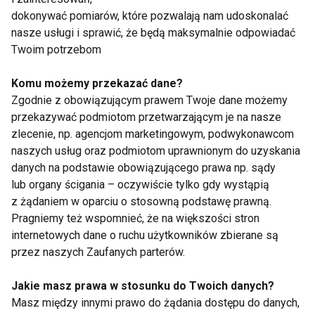
Wśród przerzutów miejscowych wyróżnia się
dokonywać pomiarów, które pozwalają nam udoskonalać
przerzuty satelitarne (w bezpośrednim otoczeniu
nasze usługi i sprawić, że będą maksymalnie odpowiadać
guza), tranzytowe (umiejscowione w przebiegu
Twoim potrzebom
naczyń chłonnych) i przerzuty do węzłów chłonnych
Komu możemy przekazać dane?
położonych w najbliższym otoczeniu guza.
Zgodnie z obowiązującym prawem Twoje dane możemy
Przerzuty odległe mogą być zlokalizowane m.in. w
przekazywać podmiotom przetwarzającym je na nasze
płucach, wątrobie, kościach, mózgu. Pierwsze
zlecenie, np. agencjom marketingowym, podwykonawcom
przerzuty mogą niestety od razu pojawiać się w
naszych usług oraz podmiotom uprawnionym do uzyskania
narządach wewnętrznych.
danych na podstawie obowiązującego prawa np. sądy
lub organy ścigania – oczywiście tylko gdy wystąpią
z żądaniem w oparciu o stosowną podstawę prawną.
Przebieg czerniaka jest najczęściej przewlekły i
Pragniemy też wspomnieć, że na większości stron
postępujący. Szczyt przerzutów występuje zwykle
internetowych dane o ruchu użytkowników zbierane są
po pierwszym i drugim roku od rozpoznania choroby,
przez naszych Zaufanych parterów.
choć zdarzają się i przerzuty późne (5-10 lat po
rozpoznaniu). Znane są także przypadki
Jakie masz prawa w stosunku do Twoich danych?
samoistnego ustępowania potwierdzonych
Masz między innymi prawo do żądania dostępu do danych,