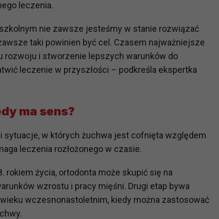
ego leczenia.
zkolnym nie zawsze jesteśmy w stanie rozwiązać
?
m Twoje dane możemy przekazywać podmiotom przetwarzającym
zawsze taki powinien być cel. Czasem najważniejsze
odwykonawcom naszych usług oraz podmiotom uprawnionym do u
ku rozwoju i stworzenie lepszych warunków do
ub organy ścigania – oczywiście tylko gdy wystąpią z żądanie
wić leczenie w przyszłości – podkreśla ekspertka
, że na większości stron internetowych dane o ruchu użytkown
edy ma sens?
do Twoich danych?
ania dostępu do danych, sprostowania, usunięcia lub ogranicze
li sytuacje, w których żuchwa jest cofnięta względem
zanie danych osobowych, zgłosić sprzeciw oraz skorzystać z 
ymaga leczenia rozłożonego w czasie.
etwarzania Twoich danych?
. rokiem życia, ortodonta może skupić się na
ch musi być oparte na właściwej, zgodnej z obowiązującymi prz
runków wzrostu i pracy mięśni. Drugi etap bywa
Twoich danych w celu świadczenia usług, w tym dopasowywania
 w wieku wczesnonastoletnim, kiedy można zastosować
a oraz zapewniania ich bezpieczeństwa jest niezbędność do wyk
uchwy.
laminy lub podobne dokumenty dostępne w usługach, z których