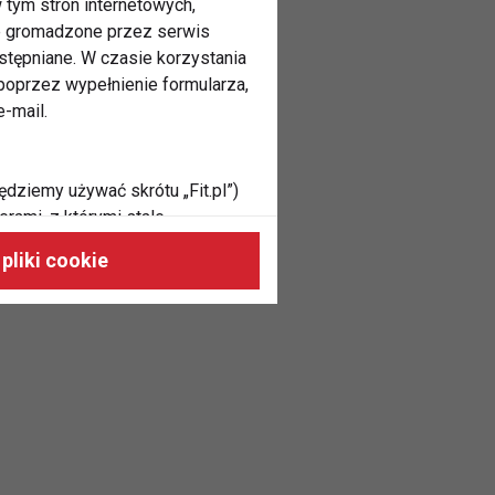
 tym stron internetowych,
ne gromadzone przez serwis
stępniane. W czasie korzystania
oprzez wypełnienie formularza,
-mail.
ędziemy używać skrótu „Fit.pl”)
rami, z którymi stale
 naszych stronach, do Twoich
pliki cookie
h zainteresowań oraz do
dużycia,
malnie odpowiadać Twoim