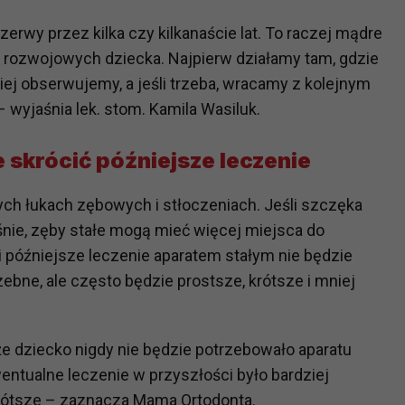
ch i marketingu własnego administratorów jest tzw. uzasadniony
erwy przez kilka czy kilkanaście lat. To raczej mądre
elach marketingowych podmiotów trzecich będzie odbywać się 
ozwojowych dziecka. Najpierw działamy tam, gdzie
j obserwujemy, a jeśli trzeba, wracamy z kolejnym
wyjaśnia lek. stom. Kamila Wasiluk.
skrócić późniejsze leczenie
ch łukach zębowych i stłoczeniach. Jeśli szczęka
ie, zęby stałe mogą mieć więcej miejsca do
i późniejsze leczenie aparatem stałym nie będzie
ebne, ale często będzie prostsze, krótsze i mniej
że dziecko nigdy nie będzie potrzebowało aparatu
wentualne leczenie w przyszłości było bardziej
rótsze – zaznacza Mama Ortodonta.