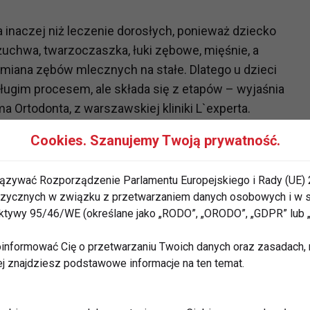
 inaczej niż leczenie dorosłych, ponieważ dziecko
 żuchwa, twarzoczaszka, łuki zębowe, mięśnie, a
miana zębów mlecznych na stałe. Dlatego u dzieci
długim procesem, ale składa się z etapów – wyjaśnia
a Ortodonta, z warszawskiej kliniki L`experta.
Cookies. Szanujemy Twoją prywatność.
cza aparatu noszonego przez lata
ązywać Rozporządzenie Parlamentu Europejskiego i Rady (UE) 
h ortodoncji dziecięcej jest przekonanie, że jeśli
 fizycznych w związku z przetwarzaniem danych osobowych i w
e musiało nosić aparat nieprzerwanie przez wiele lat.
rektywy 95/46/WE (określane jako „RODO”, „ORODO”, „GDPR” lub
informować Cię o przetwarzaniu Twoich danych oraz zasadach, n
o przez całe dzieciństwo pozostawało w aktywnym
ej znajdziesz podstawowe informacje na ten temat.
nie. Dążymy do tego, aby okresy aktywnego leczenia
e i skuteczne. Po nich bardzo często następuje