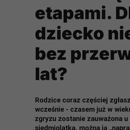
etapami. D
dziecko ni
bez przerw
lat?
Rodzice coraz częściej zgłasz
wcześnie - czasem już w wieku
zgryzu zostanie zauważona u t
siedmiolatka, można ją „napra