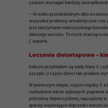
czasem wymagać bardziej skomplikowan
potrzebom
– W wieku przedszkolnym albo wczesnos
Komu możemy przekazać dane
Zgodnie z obowiązującym prawe
wszystkie problemy ortodontyczne i nie 
np. agencjom marketingowym, p
jest zatrzymanie niekorzystnego kierun
obowiązującego prawa np. sądy l
dalszego wzrostu. To może znacząco ułat
prawną. Pragniemy też wspomnieć
L`experta.
Zaufanych parterów.
Leczenie dwuetapowe – ki
Jakie masz prawa w stosunku 
Masz między innymi prawo do żąd
Dobrym przykładem są wady klasy II, czy
także wycofać zgodę na przetwar
szczegółowo tutaj.
szczęki. U części dzieci taki problem w
Jakie są podstawy prawne prz
W pierwszym etapie, często między 5. a 8
Każde przetwarzanie Twoich dany
rozbudowie łuków zębowych, poprawie wa
Podstawą prawną przetwarzania 
potrzebny dopiero później, najczęściej
analizowania ich i udoskonalani
aparaty wspierające doprzedni wzrost ż
(tymi umowami są zazwyczaj regu