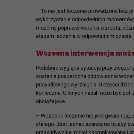
prawną dla pomiarów statystyczny
– To nie jest leczenie prowadzone bez prz
Przetwarzanie Twoich danych w c
wykorzystanie odpowiednich momentów r
zgody.
możemy poprawić warunki wzrostu, późnie
etapem leczenia w odpowiednim czasie – 
Wczesna interwencja może 
Podobnie wygląda sytuacja przy zwężony
zostanie poszerzona odpowiednio wcześn
prawidłowego wyrznięcia. U części dziec
konieczne. U innych nadal może być potrz
obciążające.
– Wczesne leczenie nie jest gwarancją, 
stałego. Jest jednak szansą na to, aby e
przewidywalne, mniej skomplikowane i k