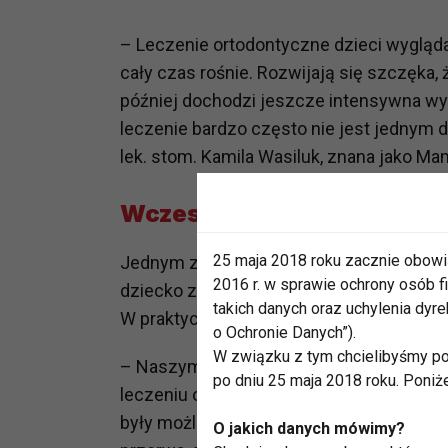
– Leczenie ortodontyczne dzieci wygląda
cały czas rośnie. Rozwijają się szczęka,
później dochodzi jeszcze intensywna wy
leczenie bardzo często nie jest jednym 
lek. stom. Kamila Wasiluk, znana jako Mam
Wczesne leczenie nie ozna
25 maja 2018 roku zacznie obowi
Jednym z najczęstszych mitów dotyczącyc
2016 r. w sprawie ochrony osób
dziecko zacznie leczenie wcześnie, będzi
takich danych oraz uchylenia dy
W praktyce zwykle wygląda to inaczej.
o Ochronie Danych”).
W związku z tym chcielibyśmy po
– Naszym celem nie jest to, aby dzieck
po dniu 25 maja 2018 roku. Poniż
leczeniu ortodontycznym. Wręcz przeciw
były możliwie krótkie, dobrze zaplanowan
O jakich danych mówimy?