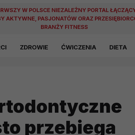
ERWSZY W POLSCE NIEZALEŻNY PORTAL ŁĄCZĄC
Y AKTYWNE, PASJONATÓW ORAZ PRZESIĘBIOR
BRANŻY FITNESS
RCI
ZDROWIE
ĆWICZENIA
DIETA
ortodontyczne
sto przebiega