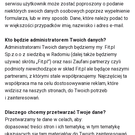
naczyniowego czy nerek. Widuje się jednak również
serwisu użytkownik może zostać poproszony o podanie
obrzęki znacznie groźniejsze, mogące zagrozić
niektórych swoich danych osobowych poprzez wypełnienie
życiu pacjenta. Jeśli nie reagują one na standardowe
formularza, lub w inny sposób. Dane, które należy podać to
w większości przypadków imię, nazwisko i adres e-mail.
metody leczenia, mogą być objawem dziedzicznego
obrzęku naczynioruchowego, czyli HAE.
Kto będzie administratorem Twoich danych?
Administratorami Twoich danych będziemy my: Fit.pl
Pierwsze objawy HAE pojawiają się zazwyczaj w
Sp.z.o.o z siedzibą w Radomiu (dalej także będziemy
drugiej i trzeciej dekadzie życia, ale niektórzy
używać skrótu „Fit.pl”) oraz nasi Zaufani partnerzy czyli
pacjenci doświadczają ich wcześniej. Objawy tej
podmioty niewchodzące w skład Fit.pl ale będące naszymi
choroby często mylnie traktowane są jak alergiczne,
partnerami, z którymi stale współpracujemy. Najczęściej ta
jednak standardowo stosowane w takich sytuacjach
współpraca ma na celu dostosowywanie reklam, które
widzisz na naszych stronach, do Twoich potrzeb
leki antyhistaminowe czy glikokortykosteroidy nie
i zainteresowań.
przynoszą żadnej poprawy.
Dlaczego chcemy przetwarzać Twoje dane?
– W kontekście dziedzicznego obrzęku
Przetwarzamy te dane w celach, aby:
naczynioruchowego mówimy o napadach obrzęku,
dopasować treści stron i ich tematykę, w tym tematykę
który stopniowo, dość szybko, w ciągu kilku lub
ukazujących się tam materiałów do Twoich zainteresowań