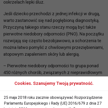
oskrzelach lepki śluz.
Jeśli dziecko przechodzi z jednej infekcji w drugą,
warto zastanowić się nad pogłębioną diagnostyką.
Przyczyną takiego stanu rzeczy mogą być także
pierwotne niedobory odporności (PNO). Na początku
rozwijają się często bezobjawowo, a schorzenia te
można łatwo pomylić z chwilowymi przeziębieniami,
atopowym zapaleniem skóry lub alergią.
– Pierwotne niedobory odporności to grupa ponad
450 różnych chorób, związanych z nieprawidłowym
funkcjonowaniem całego układu odpornościowego
Cookies. Szanujemy Twoją prywatność.
lub jego elementów. Należy zbadać dziecko pod
kątem PNO, jeśli doświadcza ono w ciągu roku kilku
25 maja 2018 roku zacznie obowiązywać Rozporządzenie
zakażeń ucha, dwóch lub więcej zapaleń płuc czy
Parlamentu Europejskiego i Rady (UE) 2016/679 z dnia 27
zakażeń zatok. Ponadto objawy to także ropnie skóry,