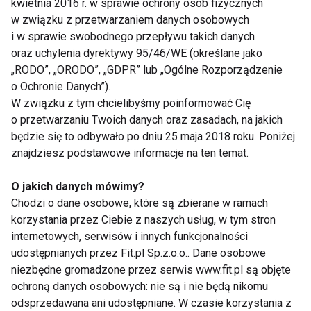
kwietnia 2016 r. w sprawie ochrony osób fizycznych
uporczywe pleśniawki w jamie ustnej, konieczność
w związku z przetwarzaniem danych osobowych
leczenia zakażeń dożylnymi antybiotykami, a także
i w sprawie swobodnego przepływu takich danych
nieprzybieranie na wadze lub zahamowanie
oraz uchylenia dyrektywy 95/46/WE (określane jako
„RODO”, „ORODO”, „GDPR” lub „Ogólne Rozporządzenie
prawidłowego wzrostu. Jeżeli zostaną
o Ochronie Danych”).
zaobserwowane co najmniej 2 z tych objawów lub
W związku z tym chcielibyśmy poinformować Cię
czynników, dziecko powinno zostać skierowane do
o przetwarzaniu Twoich danych oraz zasadach, na jakich
immunologa – mówi dr hab. n. med. Sylwia Kołtan,
będzie się to odbywało po dniu 25 maja 2018 roku. Poniżej
specjalistka pediatrii i immunologii klinicznej.
znajdziesz podstawowe informacje na ten temat.
Skłonności do obrzęków
O jakich danych mówimy?
Chodzi o dane osobowe, które są zbierane w ramach
Obrzęki, tak jak siniaki, mogą pojawiać się w różnych
korzystania przez Ciebie z naszych usług, w tym stron
sytuacjach i z różnych przyczyn. Z tego powodu ich
internetowych, serwisów i innych funkcjonalności
udostępnianych przez Fit.pl Sp.z.o.o.. Dane osobowe
diagnostyka nie zawsze jest łatwa. Zazwyczaj są
niezbędne gromadzone przez serwis www.fit.pl są objęte
one niegroźne, ale mogą być też objawem
ochroną danych osobowych: nie są i nie będą nikomu
poważnych schorzeń układu sercowo-
odsprzedawana ani udostępniane. W czasie korzystania z