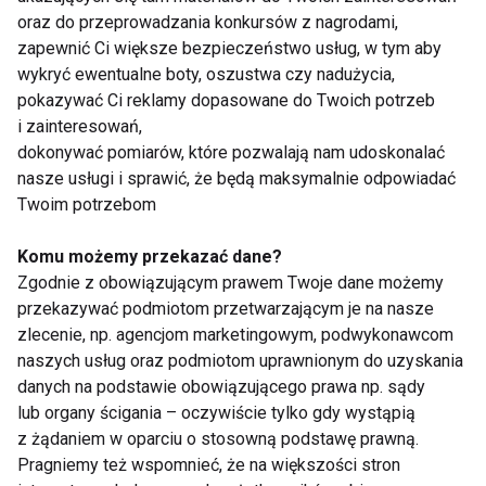
kilkunastu godzin narasta często do olbrzymich
oraz do przeprowadzania konkursów z nagrodami,
rozmiarów. Poza brakiem reakcji na standardową
zapewnić Ci większe bezpieczeństwo usług, w tym aby
wykryć ewentualne boty, oszustwa czy nadużycia,
terapię lekami antyhistaminowymi i
pokazywać Ci reklamy dopasowane do Twoich potrzeb
glikokortykosteroidami, od obrzęku
i zainteresowań,
charakterystycznego dla alergii różni się tym, że
dokonywać pomiarów, które pozwalają nam udoskonalać
najczęściej nie towarzyszą mu świąd i zmiany
nasze usługi i sprawić, że będą maksymalnie odpowiadać
pokrzywkowe czy zaczerwienienie skóry. –
Twoim potrzebom
informuje dr n. med. Aleksandra Kucharczyk,
Komu możemy przekazać dane?
specjalistka chorób wewnętrznych i alergologii,
Zgodnie z obowiązującym prawem Twoje dane możemy
współpracująca z Fundacją Saventic. – Typowe jest
przekazywać podmiotom przetwarzającym je na nasze
również to, że obrzęki w HAE ustępują samoistnie w
zlecenie, np. agencjom marketingowym, podwykonawcom
ciągu 3 do 5 dni. Napady dziedzicznego obrzęku
naszych usług oraz podmiotom uprawnionym do uzyskania
naczynioruchowego dotyczyć mogą skóry lub tkanki
danych na podstawie obowiązującego prawa np. sądy
podskórnej. W tym drugim przypadku ze względu na
lub organy ścigania – oczywiście tylko gdy wystąpią
z żądaniem w oparciu o stosowną podstawę prawną.
obejmowanie gardła, krtani, przewodu pokarmowego
Pragniemy też wspomnieć, że na większości stron
lub dróg moczowych często są dla chorego bardzo