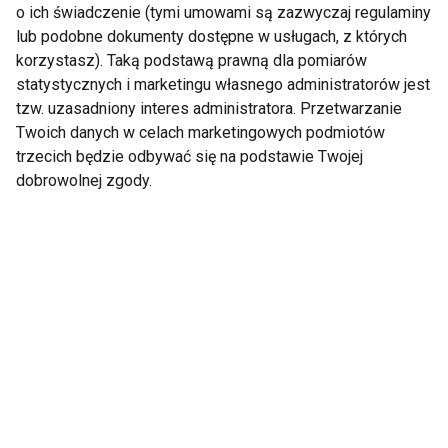
o ich świadczenie (tymi umowami są zazwyczaj regulaminy
lub podobne dokumenty dostępne w usługach, z których
korzystasz). Taką podstawą prawną dla pomiarów
Zdrowie
statystycznych i marketingu własnego administratorów jest
tzw. uzasadniony interes administratora. Przetwarzanie
Twoich danych w celach marketingowych podmiotów
trzecich będzie odbywać się na podstawie Twojej
dobrowolnej zgody.
Niezbędne dla serca i
Ten problem może
mięśni. Dlaczego
dotyczyć nawet co
warto suplementować
piątej kobiety na
kwasy omega-3?
świecie. Lekarka:
Pacjentki często boją
się mówić o bólu
podczas stosunku