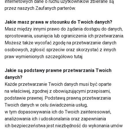
internetowych dane o ruchu użytkowników zbierane są
niebezpieczne – mogą powodować całkowite
przez naszych Zaufanych parterów.
zamknięcie dróg oddechowych, a także silne bóle
brzucha, wymioty spowodowane niedrożnością lub
Jakie masz prawa w stosunku do Twoich danych?
podniedrożnością jelit, a nawet prowadzić do
Masz między innymi prawo do żądania dostępu do danych,
sprostowania, usunięcia lub ograniczenia ich przetwarzania.
niewydolności nerek – dodaje lekarka.
Możesz także wycofać zgodę na przetwarzanie danych
osobowych, zgłosić sprzeciw oraz skorzystać z innych
Jeśli zauważymy u siebie lub swojego dziecka
praw wymienionych szczegółowo tutaj.
któryś z wyżej wymienionych objawów,
zdecydowanie warto przejść głębszą diagnostykę i
Jakie są podstawy prawne przetwarzania Twoich
sprawdzić swój stan zdrowia. Niezależnie od
danych?
przyczyny, warto wdrożyć odpowiednie leczenie i, o
Każde przetwarzanie Twoich danych musi być oparte
ile to możliwe, nie dopuścić do szybkiego rozwoju
na właściwej, zgodnej z obowiązującymi przepisami,
podstawie prawnej. Podstawą prawną przetwarzania
choroby.
Twoich danych w celu świadczenia usług,
w tym dopasowywania ich do Twoich zainteresowań,
ZDROWIE
CHOROBY
PORADY
analizowania ich i udoskonalania oraz zapewniania
ich bezpieczeństwa jest niezbędność do wykonania umów