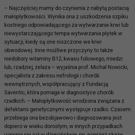
– Najczęściej mamy do czynienia z nabytą postacią
małopłytkowości. Wynika ona z uszkodzenia szpiku
kostnego odpowiadającego za wytwarzanie krwi lub
niewystarczającego tempa wytwarzania płytek w
sytuacji, kiedy są one niszczone we krwi
obwodowej. Inne możliwe przyczyny to także
niedobory witaminy B12, kwasu foliowego, miedzi
lub, rzadziej, żelaza – wyjaśnia prof. Michał Nowicki,
specjalista z zakresu nefrologii i chorób
wewnętrznych, współpracujący z Fundacją
Saventic, która pomaga w diagnostyce chorób
rzadkich. – Małopłytkowość wrodzona związana z
defektami genetycznymi występuje rzadko. Czasem
przebiega ona bezobjawowo i diagnozowana jest
dopiero w wieku dorosłym, w innych przypadkach
ujawnia się już w dzieciństwie, np. poprzez skazę