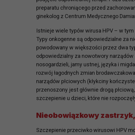
potrzebom
preparatu chroniącego przed zachorowan
ginekolog z Centrum Medycznego Damia
Komu możemy przekazać dane
Zgodnie z obowiązującym prawe
Istnieje wiele typów wirusa HPV – w tym 
np. agencjom marketingowym, p
Typy onkogenne są odpowiedzialne za nie
obowiązującego prawa np. sądy l
powodowany w większości przez dwa typy
prawną. Pragniemy też wspomnieć
Zaufanych parterów.
odpowiedzialny za nowotwory narządów 
nosogardzieli, jamy ustnej, języka i migd
Jakie masz prawa w stosunku 
rozwój łagodnych zmian brodawczakowaty
Masz między innymi prawo do żąd
narządów płciowych (kłykciny kończyste
także wycofać zgodę na przetwar
przenoszony jest głównie drogą płciową
szczegółowo tutaj.
szczepienie u dzieci, które nie rozpoczę
Jakie są podstawy prawne prz
Każde przetwarzanie Twoich dany
Nieobowiązkowy zastrzyk,
Podstawą prawną przetwarzania 
analizowania ich i udoskonalani
Szczepienie przeciwko wirusowi HPV moż
(tymi umowami są zazwyczaj regu