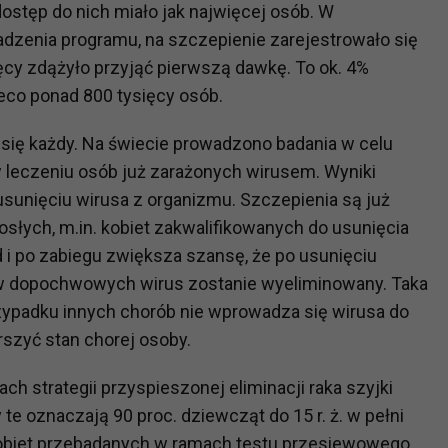
ostęp do nich miało jak najwięcej osób. W
ch i marketingu własnego administratorów jest tzw. uzasadniony
dzenia programu, na szczepienie zarejestrowało się
elach marketingowych podmiotów trzecich będzie odbywać się 
ięcy zdążyło przyjąć pierwszą dawkę. To ok. 4%
ieco ponad 800 tysięcy osób.
ię każdy. Na świecie prowadzono badania w celu
leczeniu osób już zarażonych wirusem. Wyniki
sunięciu wirusa z organizmu. Szczepienia są już
słych, m.in. kobiet zakwalifikowanych do usunięcia
 i po zabiegu zwiększa szansę, że po usunięciu
tów dopochwowych wirus zostanie wyeliminowany. Taka
zypadku innych chorób nie wprowadza się wirusa do
szyć stan chorej osoby.
ch strategii przyspieszonej eliminacji raka szyjki
 te oznaczają 90 proc. dziewcząt do 15 r. ż. w pełni
kobiet przebadanych w ramach testu przesiewowego