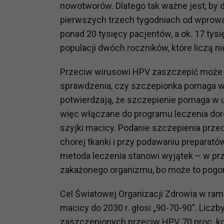
nowotworów. Dlatego tak ważne jest, by d
prawną dla pomiarów statystyczny
pierwszych trzech tygodniach od wprowa
Przetwarzanie Twoich danych w c
ponad 20 tysięcy pacjentów, a ok. 17 tys
zgody.
populacji dwóch roczników, które liczą n
Przeciw wirusowi HPV zaszczepić może s
sprawdzenia, czy szczepionka pomaga w 
potwierdzają, że szczepienie pomaga w u
więc włączane do programu leczenia doro
szyjki macicy. Podanie szczepienia przed
chorej tkanki i przy podawaniu prepara
metoda leczenia stanowi wyjątek – w pr
zakażonego organizmu, bo może to pogor
Cel Światowej Organizacji Zdrowia w rama
macicy do 2030 r. głosi „90-70-90”. Liczby
zaszczepionych przeciw HPV, 70 proc. 