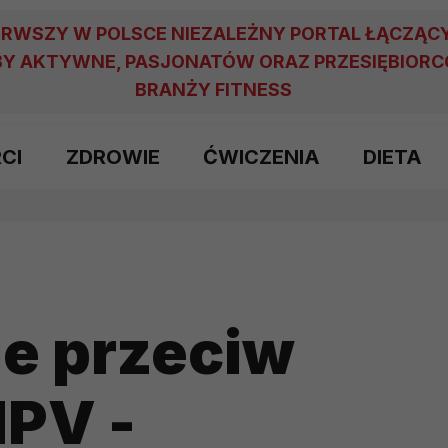
ERWSZY W POLSCE NIEZALEŻNY PORTAL ŁĄCZĄC
Y AKTYWNE, PASJONATÓW ORAZ PRZESIĘBIOR
BRANŻY FITNESS
RCI
ZDROWIE
ĆWICZENIA
DIETA
e przeciw
HPV -