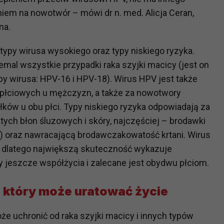
iem na nowotwór – mówi dr n. med. Alicja Ceran,
na.
?
m Twoje dane możemy przekazywać podmiotom przetwarzającym
typy wirusa wysokiego oraz typy niskiego ryzyka.
odwykonawcom naszych usług oraz podmiotom uprawnionym do u
mal wszystkie przypadki raka szyjki macicy (jest on
ub organy ścigania – oczywiście tylko gdy wystąpią z żądanie
 wirusa: HPV-16 i HPV-18). Wirus HPV jest także
, że na większości stron internetowych dane o ruchu użytkown
płciowych u mężczyzn, a także za nowotwory
ałków u obu płci. Typy niskiego ryzyka odpowiadają za
do Twoich danych?
ch błon śluzowych i skóry, najczęściej – brodawki
ania dostępu do danych, sprostowania, usunięcia lub ogranicze
) oraz nawracającą brodawczakowatość krtani. Wirus
zanie danych osobowych, zgłosić sprzeciw oraz skorzystać z 
, dlatego największą skuteczność wykazuje
ły jeszcze współżycia i zalecane jest obydwu płciom.
etwarzania Twoich danych?
ch musi być oparte na właściwej, zgodnej z obowiązującymi prz
 który może uratować życie
Twoich danych w celu świadczenia usług, w tym dopasowywania
a oraz zapewniania ich bezpieczeństwa jest niezbędność do wyk
e uchronić od raka szyjki macicy i innych typów
laminy lub podobne dokumenty dostępne w usługach, z których