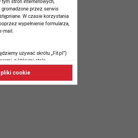
 tym stron internetowych,
ne gromadzone przez serwis
stępniane. W czasie korzystania
oprzez wypełnienie formularza,
-mail.
ędziemy używać skrótu „Fit.pl”)
rami, z którymi stale
 naszych stronach, do Twoich
pliki cookie
h zainteresowań oraz do
dużycia,
malnie odpowiadać Twoim