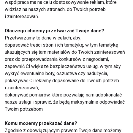
współpraca ma na celu dostosowywanie reklam, które
widzisz na naszych stronach, do Twoich potrzeb
i zainteresowań.
Dlaczego chcemy przetwarzać Twoje dane?
Przetwarzamy te dane w celach, aby:
Właścicowści
Banany - odżywcze
dopasować treści stron i ich tematykę, w tym tematykę
bananów
jagody z tropików
ukazujących się tam materiałów do Twoich zainteresowań
oraz do przeprowadzania konkursów z nagrodami,
zapewnić Ci większe bezpieczeństwo usług, w tym aby
wykryć ewentualne boty, oszustwa czy nadużycia,
pokazywać Ci reklamy dopasowane do Twoich potrzeb
i zainteresowań,
dokonywać pomiarów, które pozwalają nam udoskonalać
nasze usługi i sprawić, że będą maksymalnie odpowiadać
Banan
Twoim potrzebom
Pokaż więcej
Komu możemy przekazać dane?
Zgodnie z obowiązującym prawem Twoje dane możemy