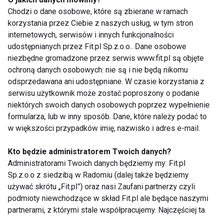
zwiększa umiejętność rozwiązywania konfliktów, a
Chodzi o dane osobowe, które są zbierane w ramach
także stymulują rozwój zdolności twórczych.
korzystania przez Ciebie z naszych usług, w tym stron
internetowych, serwisów i innych funkcjonalności
Wspomaga także nasz rozwój osobisty, zwiększa
udostępnianych przez Fit.pl Sp.z.o.o.. Dane osobowe
poczucie własnej wartości i pozytywne nastawienie
niezbędne gromadzone przez serwis www.fit.pl są objęte
do siebie.
ochroną danych osobowych: nie są i nie będą nikomu
odsprzedawana ani udostępniane. W czasie korzystania z
Jedzmy, więc na zdrowie...
serwisu użytkownik może zostać poproszony o podanie
niektórych swoich danych osobowych poprzez wypełnienie
www.fit.pl
formularza, lub w inny sposób. Dane, które należy podać to
w większości przypadków imię, nazwisko i adres e-mail.
BANANY
BANAN
WPŁYW
ZDROWIE
Kto będzie administratorem Twoich danych?
Administratorami Twoich danych będziemy my: Fit.pl
Sp.z.o.o z siedzibą w Radomiu (dalej także będziemy
używać skrótu „Fit.pl”) oraz nasi Zaufani partnerzy czyli
podmioty niewchodzące w skład Fit.pl ale będące naszymi
Banany
partnerami, z którymi stale współpracujemy. Najczęściej ta