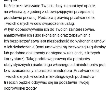
Żółty palec
Każde przetwarzanie Twoich danych musi być oparte
na właściwej, zgodnej z obowiązującymi przepisami,
podstawie prawnej. Podstawą prawną przetwarzania
Pokaż więcej
Twoich danych w celu świadczenia usług,
w tym dopasowywania ich do Twoich zainteresowań,
analizowania ich i udoskonalania oraz zapewniania
ich bezpieczeństwa jest niezbędność do wykonania umów
Nie przegap nowości ze
o ich świadczenie (tymi umowami są zazwyczaj regulaminy
lub podobne dokumenty dostępne w usługach, z których
świata FIT!
korzystasz). Taką podstawą prawną dla pomiarów
statystycznych i marketingu własnego administratorów jest
Zapisz się do naszego newslettera
tzw. uzasadniony interes administratora. Przetwarzanie
Twoich danych w celach marketingowych podmiotów
trzecich będzie odbywać się na podstawie Twojej
dobrowolnej zgody.
Wyrażam zgodę na otrzymywanie informacji
handlowej drogą elektroniczną na podany adres e-mail
przez FIT.PL. Więcej informacji znajdziesz w Polityce