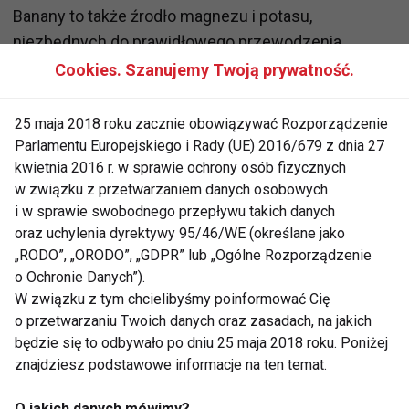
Banany to także źrodło magnezu i potasu,
niezbędnych do prawidłowego przewodzenia
impulsów nerwowych. Witaminy z grupy B
Cookies. Szanujemy Twoją prywatność.
warunkują prawidłowe funkcjonowanie układu
nerwowego. Prawidłowo dobrana dieta zapobiega
25 maja 2018 roku zacznie obowiązywać Rozporządzenie
niedoborowi witamin, w tym np. kwasu foliowego.
Parlamentu Europejskiego i Rady (UE) 2016/679 z dnia 27
kwietnia 2016 r. w sprawie ochrony osób fizycznych
Takie braki niekorzystnie wpływają na układ
w związku z przetwarzaniem danych osobowych
nerwowy i mogą powodować depresję.Ponadto
i w sprawie swobodnego przepływu takich danych
odpowiednie spożycie witamin z grupy B oraz
oraz uchylenia dyrektywy 95/46/WE (określane jako
folianów zawartych w bananach zapobiega
„RODO”, „ORODO”, „GDPR” lub „Ogólne Rozporządzenie
nadmiernemu wzrostowi poziomu homocysteiny we
o Ochronie Danych”).
krwi, jednemu z czynników ryzyka miażdżycy, a
W związku z tym chcielibyśmy poinformować Cię
o przetwarzaniu Twoich danych oraz zasadach, na jakich
także uszkodzenia komórek nerwowych.
będzie się to odbywało po dniu 25 maja 2018 roku. Poniżej
znajdziesz podstawowe informacje na ten temat.
Dobry nastrój ma ogromny wpływ na naszą
psychikę, pomaga radzić sobie ze stresem,
O jakich danych mówimy?