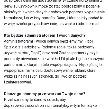
odsprzedawana ani udostępniane. W czasie korzystania z
przynieść ciepło – zimne kąpiele oraz odpowiedni
serwisu użytkownik może zostać poproszony o podanie
masaż.
niektórych swoich danych osobowych poprzez wypełnienie
formularza, lub w inny sposób. Dane, które należy podać to
w większości przypadków imię, nazwisko i adres e-mail.
Kto będzie administratorem Twoich danych?
Administratorami Twoich danych będziemy my: Fit.pl
Sp.z.o.o z siedzibą w Radomiu (dalej także będziemy
Piśmiennictwo:
używać skrótu „Fit.pl”) oraz nasi Zaufani partnerzy czyli
Clarkson PM, Nosaka K, Braun B., Muscle function
podmioty niewchodzące w skład Fit.pl ale będące naszymi
partnerami, z którymi stale współpracujemy. Najczęściej ta
after exercise-induced muscle damage and rapid
współpraca ma na celu dostosowywanie reklam, które
adaptation., Med Sci Sports Exerc. 24:512-20, 1992.
widzisz na naszych stronach, do Twoich potrzeb
Stauber WT i wsp., Extracellular matrix disruption and
i zainteresowań.
pain after eccentric muscle action., J Appl Physiol.,
69:868-74, 1990
Dlaczego chcemy przetwarzać Twoje dane?
Przetwarzamy te dane w celach, aby:
dopasować treści stron i ich tematykę, w tym tematykę
Dr Bogdan Krauss, właściciel Fitness Klubu dla