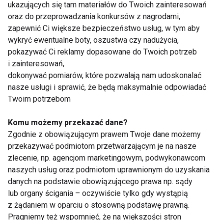
ukazujących się tam materiałów do Twoich zainteresowań
Kobiet w Multikino
oraz do przeprowadzania konkursów z nagrodami,
zapewnić Ci większe bezpieczeństwo usług, w tym aby
wykryć ewentualne boty, oszustwa czy nadużycia,
www.trenerindywidualny.pl
pokazywać Ci reklamy dopasowane do Twoich potrzeb
i zainteresowań,
dokonywać pomiarów, które pozwalają nam udoskonalać
nasze usługi i sprawić, że będą maksymalnie odpowiadać
ROZGRZEWKA
AKTYWNOŚĆ FIZYCZNA
Twoim potrzebom
BOGDAN KRAUSS
AKADEMIA FITNESS
Komu możemy przekazać dane?
Zgodnie z obowiązującym prawem Twoje dane możemy
przekazywać podmiotom przetwarzającym je na nasze
zlecenie, np. agencjom marketingowym, podwykonawcom
naszych usług oraz podmiotom uprawnionym do uzyskania
Rozgrzewka
danych na podstawie obowiązującego prawa np. sądy
lub organy ścigania – oczywiście tylko gdy wystąpią
z żądaniem w oparciu o stosowną podstawę prawną.
Pragniemy też wspomnieć, że na większości stron