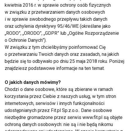
wsp.1992), jednak wykonywanie w tym okresie
kwietnia 2016 r. w sprawie ochrony osób fizycznych
w związku z przetwarzaniem danych osobowych
kolejnych treningów nie wpływa dodatkowo na
i w sprawie swobodnego przepływu takich danych
zwiększenie bólu.
oraz uchylenia dyrektywy 95/46/WE (określane jako
„RODO”, „ORODO”, „GDPR” lub „Ogólne Rozporządzenie
Po pełnej restytucji mięśnie są bardziej odporne i nie
o Ochronie Danych”).
reagują już tak silnie bólem na kolejne sesje
W związku z tym chcielibyśmy poinformować Cię
treningowe. Pierwszy trening po długiej przerwie, jak
o przetwarzaniu Twoich danych oraz zasadach, na jakich
będzie się to odbywało po dniu 25 maja 2018 roku. Poniżej
również treningi wykonywane w okresie kiedy mamy
znajdziesz podstawowe informacje na ten temat.
do czynienia z DOMS, powinny być poprzedzone
dłuższą niż zwykle
rozgrzewką
, tak by doprowadzić
O jakich danych mówimy?
do istotnego wzrostu temperatury wewnątrz mięśni.
Chodzi o dane osobowe, które są zbierane w ramach
Po zakończeniu ćwiczeń należy zaplanować
korzystania przez Ciebie z naszych usług, w tym stron
ćwiczenia „wyciszające” tzw.
„cool-down”
.
internetowych, serwisów i innych funkcjonalności
udostępnianych przez Fit.pl Sp.z.o.o.. Dane osobowe
Zapobiegawczo i uśmierzająco ból działa
stretching
niezbędne gromadzone przez serwis www.fit.pl są objęte
wykonywany jednak niezbyt agresywnie. W
ochroną danych osobowych: nie są i nie będą nikomu
przerwach między sesjami treningowymi ulgę mogą