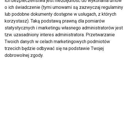
ich bezpieczeństwa jest niezbędność do wykonania umów
o ich świadczenie (tymi umowami są zazwyczaj regulaminy
lub podobne dokumenty dostępne w usługach, z których
Aktywność fizyczna
korzystasz). Taką podstawą prawną dla pomiarów
statystycznych i marketingu własnego administratorów jest
tzw. uzasadniony interes administratora. Przetwarzanie
Twoich danych w celach marketingowych podmiotów
trzecich będzie odbywać się na podstawie Twojej
dobrowolnej zgody.
Trenuj ze swoim
Dlaczego odkładamy
czworonożnym psim
aktywność fizyczną na
przyjacielem
później? Co trzeci
Polak w ogóle nie
ćwiczy