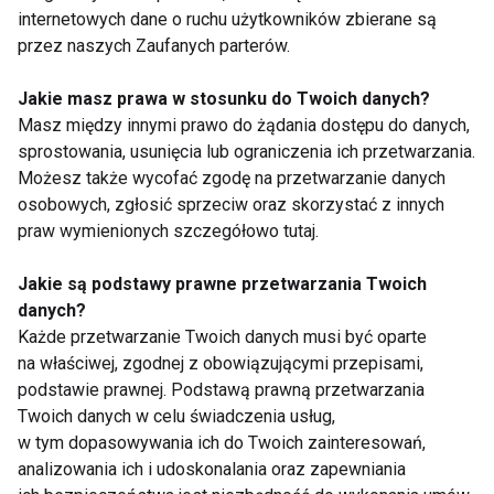
internetowych dane o ruchu użytkowników zbierane są
przez naszych Zaufanych parterów.
Dlaczego nie
Rozgrzewka przed
Jakie masz prawa w stosunku do Twoich danych?
powinniśmy
treningiem
Masz między innymi prawo do żądania dostępu do danych,
rezygnować z
sprostowania, usunięcia lub ograniczenia ich przetwarzania.
rozgrzewki? Jak
Możesz także wycofać zgodę na przetwarzanie danych
prawidłowo rozpocząć
osobowych, zgłosić sprzeciw oraz skorzystać z innych
trening?
praw wymienionych szczegółowo tutaj.
Jakie są podstawy prawne przetwarzania Twoich
danych?
Każde przetwarzanie Twoich danych musi być oparte
Urazy biegaczy
Rozgrzewka przed
bieganiem
na właściwej, zgodnej z obowiązującymi przepisami,
podstawie prawnej. Podstawą prawną przetwarzania
Twoich danych w celu świadczenia usług,
Pokaż więcej
w tym dopasowywania ich do Twoich zainteresowań,
analizowania ich i udoskonalania oraz zapewniania