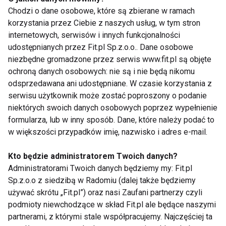
dostęp do sportu. Z raportu „Świadczenia dodatkowe
Chodzi o dane osobowe, które są zbierane w ramach
oferowane przez firmy jesień/zima 2022” (Sedlak &
korzystania przez Ciebie z naszych usług, w tym stron
internetowych, serwisów i innych funkcjonalności
Sedlak) wynika, że aż 82 proc. pracodawców oferuje
udostępnianych przez Fit.pl Sp.z.o.o.. Dane osobowe
swoim pracownikom pakiety sportowe.
niezbędne gromadzone przez serwis www.fit.pl są objęte
ochroną danych osobowych: nie są i nie będą nikomu
Pracodawcy mogą edukować pracowników na temat
odsprzedawana ani udostępniane. W czasie korzystania z
korzyści z aktywności fizycznej, zarówno dla
serwisu użytkownik może zostać poproszony o podanie
zdrowia fizycznego, jak i psychicznego. Im bardziej
niektórych swoich danych osobowych poprzez wypełnienie
aktywny jest pracownik, tym większa jest jego
formularza, lub w inny sposób. Dane, które należy podać to
kreatywność, motywacja i poziom energii. Dlatego
w większości przypadków imię, nazwisko i adres e-mail.
firmom powinno zależeć na tym, by ich pracownicy
Kto będzie administratorem Twoich danych?
regularnie uprawiali sport
Administratorami Twoich danych będziemy my: Fit.pl
Sp.z.o.o z siedzibą w Radomiu (dalej także będziemy
– zaznacza Gościńska. Z raportu Medicover wynika,
używać skrótu „Fit.pl”) oraz nasi Zaufani partnerzy czyli
że liczba osób doświadczających problemów
podmioty niewchodzące w skład Fit.pl ale będące naszymi
psychicznych rośnie – w ciągu dwóch lat wzrosła o
partnerami, z którymi stale współpracujemy. Najczęściej ta