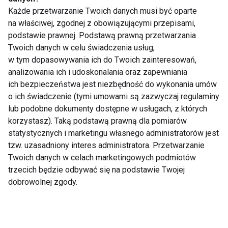
Każde przetwarzanie Twoich danych musi być oparte
Dlaczego po obiedzie
Zmęczenie po urlopie
na właściwej, zgodnej z obowiązującymi przepisami,
chce ci się spać?
– dlaczego zamiast
podstawie prawnej. Podstawą prawną przetwarzania
Dietetyk wyjaśnia 7
energii wraca
najczęstszych
frustracja?
Twoich danych w celu świadczenia usług,
przyczyn
w tym dopasowywania ich do Twoich zainteresowań,
analizowania ich i udoskonalania oraz zapewniania
ich bezpieczeństwa jest niezbędność do wykonania umów
o ich świadczenie (tymi umowami są zazwyczaj regulaminy
lub podobne dokumenty dostępne w usługach, z których
korzystasz). Taką podstawą prawną dla pomiarów
Tenis, badminton i
Aktywna regeneracja
statystycznych i marketingu własnego administratorów jest
ping-pong ćwiczą nie
– 7 sposobów na
tzw. uzasadniony interes administratora. Przetwarzanie
tylko ciało. Co dzieje
szybszy powrót do
Twoich danych w celach marketingowych podmiotów
się wtedy w mózgu?
formy
trzecich będzie odbywać się na podstawie Twojej
dobrowolnej zgody.
Pokaż więcej