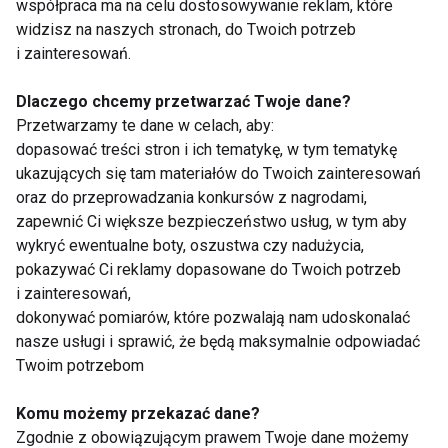
23 punkty procentowe. Co piąty pracownik w ciągu
współpraca ma na celu dostosowywanie reklam, które
ostatnich trzech lat korzystał ze zwolnienia lub
widzisz na naszych stronach, do Twoich potrzeb
i zainteresowań.
urlopu z powodu złego samopoczucia
psychicznego. Choć zniesienie ograniczeń
Dlaczego chcemy przetwarzać Twoje dane?
pandemicznych w 2022 roku nieco poprawiło
Przetwarzamy te dane w celach, aby:
nastroje pracowników, wyniki są wciąż gorsze niż
dopasować treści stron i ich tematykę, w tym tematykę
przed pandemią. Dlatego pracodawcy powinni
ukazujących się tam materiałów do Twoich zainteresowań
wspierać zdrowie psychiczne swoich pracowników,
oraz do przeprowadzania konkursów z nagrodami,
zapewnić Ci większe bezpieczeństwo usług, w tym aby
m.in. promując aktywność fizyczną.
wykryć ewentualne boty, oszustwa czy nadużycia,
pokazywać Ci reklamy dopasowane do Twoich potrzeb
Elastyczność i wybór to klucz do tego, by więcej
i zainteresowań,
Polaków ćwiczyło. W ofercie Medicover Sport
dokonywać pomiarów, które pozwalają nam udoskonalać
zapewniamy dostęp do ponad 5 tys. lokalizacji,
nasze usługi i sprawić, że będą maksymalnie odpowiadać
takich jak siłownie, kluby fitness, sztuk walki, a także
Twoim potrzebom
joga, pilates czy gokarty. Proponujemy również
aktywności na świeżym powietrzu, takie jak
Komu możemy przekazać dane?
Zgodnie z obowiązującym prawem Twoje dane możemy
wypożyczanie rowerów czy SUP-ów, a także kolejki