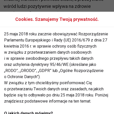
wśród ludzi pozytywnie wpływa na zdrowie
psychiczne, fizyczne i społeczne
Cookies. Szanujemy Twoją prywatność.
– dodaje Augustynowicz. Większość osób ćwiczy
przede wszystkim dla poprawy zdrowia (42 proc.)
25 maja 2018 roku zacznie obowiązywać Rozporządzenie
oraz kondycji fizycznej (38 proc.), co stanowi wzrost
Parlamentu Europejskiego i Rady (UE) 2016/679 z dnia 27
kwietnia 2016 r. w sprawie ochrony osób fizycznych
w porównaniu do 2022 roku. Około 30 proc.
w związku z przetwarzaniem danych osobowych
pracowników deklaruje, że sport pomaga im
i w sprawie swobodnego przepływu takich danych
poprawić samopoczucie, zrelaksować się i oderwać
oraz uchylenia dyrektywy 95/46/WE (określane jako
od codziennych obowiązków, a 28 proc. uprawia
„RODO”, „ORODO”, „GDPR” lub „Ogólne Rozporządzenie
sport, by radzić sobie ze stresem. Badania pokazują,
o Ochronie Danych”).
że osoby aktywne cieszą się lepszym zdrowiem
W związku z tym chcielibyśmy poinformować Cię
o przetwarzaniu Twoich danych oraz zasadach, na jakich
psychicznym, większą satysfakcją z życia i wyższą
będzie się to odbywało po dniu 25 maja 2018 roku. Poniżej
samooceną. Regularne ćwiczenia, trwające 30–60
znajdziesz podstawowe informacje na ten temat.
minut dziennie, mogą zwiększać produktywność o
15 proc. Wiele firm stara się ułatwiać pracownikom
O jakich danych mówimy?