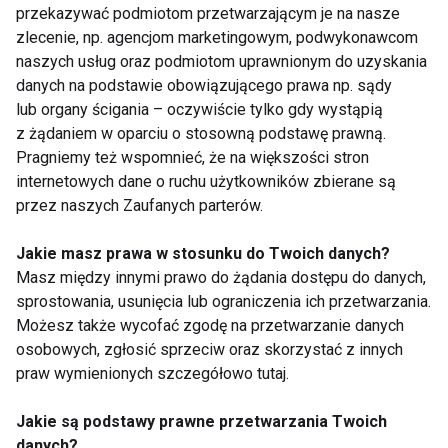
przekazywać podmiotom przetwarzającym je na nasze
górskie
zlecenie, np. agencjom marketingowym, podwykonawcom
naszych usług oraz podmiotom uprawnionym do uzyskania
– podsumowuje Gościńska.
danych na podstawie obowiązującego prawa np. sądy
lub organy ścigania – oczywiście tylko gdy wystąpią
WELLNESS
AKTYWNOŚĆ FIZYCZNA
z żądaniem w oparciu o stosowną podstawę prawną.
Pragniemy też wspomnieć, że na większości stron
AKTUALNOŚCI
internetowych dane o ruchu użytkowników zbierane są
przez naszych Zaufanych parterów.
Jakie masz prawa w stosunku do Twoich danych?
Masz między innymi prawo do żądania dostępu do danych,
Wellness
sprostowania, usunięcia lub ograniczenia ich przetwarzania.
Możesz także wycofać zgodę na przetwarzanie danych
osobowych, zgłosić sprzeciw oraz skorzystać z innych
praw wymienionych szczegółowo tutaj.
Jakie są podstawy prawne przetwarzania Twoich
danych?