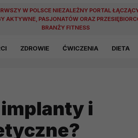
ERWSZY W POLSCE NIEZALEŻNY PORTAL ŁĄCZĄC
Y AKTYWNE, PASJONATÓW ORAZ PRZESIĘBIOR
BRANŻY FITNESS
RCI
ZDROWIE
ĆWICZENIA
DIETA
 implanty i
etyczne?