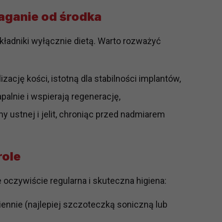
ch i marketingu własnego administratorów jest tzw. uzasadniony
aganie od środka
elach marketingowych podmiotów trzecich będzie odbywać się 
kładniki wyłącznie dietą. Warto rozważyć
zację kości, istotną dla stabilności implantów,
palnie i wspierają regenerację,
y ustnej i jelit, chroniąc przed nadmiarem
role
czywiście regularna i skuteczna higiena:
ennie (najlepiej szczoteczką soniczną lub