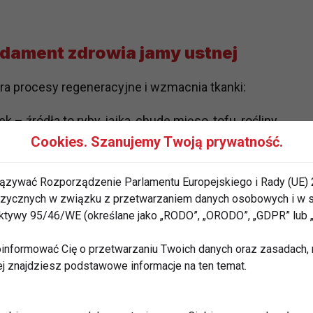
ndament zdrowia jamy ustnej
ra procesy regeneracyjne i wzmacnia tkanki:
– źródła to ryby, jajka, chude mięso, tofu, rośliny
Cookies. Szanujemy Twoją prywatność.
palnie – warto sięgać po oliwę z oliwek, orzechy,
ązywać Rozporządzenie Parlamentu Europejskiego i Rady (UE) 
 fizycznych w związku z przetwarzaniem danych osobowych i w
i owoce (szczególnie bogate w witaminy A i C)
rektywy 95/46/WE (określane jako „RODO”, „ORODO”, „GDPR” lub
ła.
informować Cię o przetwarzaniu Twoich danych oraz zasadach, n
maga produkcję śliny, która naturalnie chroni przed
ej znajdziesz podstawowe informacje na ten temat.