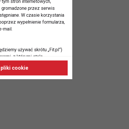
 tym stron internetowych,
ne gromadzone przez serwis
stępniane. W czasie korzystania
oprzez wypełnienie formularza,
-mail.
ędziemy używać skrótu „Fit.pl”)
rami, z którymi stale
 naszych stronach, do Twoich
pliki cookie
h zainteresowań oraz do
dużycia,
malnie odpowiadać Twoim