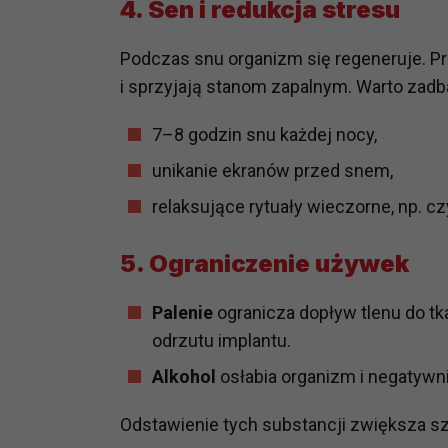
4. Sen i redukcja stresu
potrzebom
Podczas snu organizm się regeneruje. Pr
Komu możemy przekazać dane
Zgodnie z obowiązującym prawe
i sprzyjają stanom zapalnym. Warto zadb
np. agencjom marketingowym, p
obowiązującego prawa np. sądy l
7–8 godzin snu każdej nocy,
prawną. Pragniemy też wspomnieć
unikanie ekranów przed snem,
Zaufanych parterów.
relaksujące rytuały wieczorne, np. czy
Jakie masz prawa w stosunku 
Masz między innymi prawo do żąd
5. Ograniczenie używek
także wycofać zgodę na przetwar
szczegółowo tutaj.
Palenie
ogranicza dopływ tlenu do tk
odrzutu implantu.
Jakie są podstawy prawne prz
Każde przetwarzanie Twoich dany
Alkohol
osłabia organizm i negatywn
Podstawą prawną przetwarzania 
analizowania ich i udoskonalani
Odstawienie tych substancji zwiększa sz
(tymi umowami są zazwyczaj regu