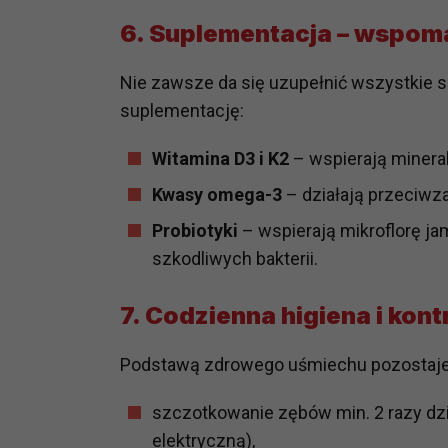
prawną dla pomiarów statystyczny
6. Suplementacja – wspom
Przetwarzanie Twoich danych w c
zgody.
Nie zawsze da się uzupełnić wszystkie s
suplementację:
Witamina D3 i K2
– wspierają minerali
Kwasy omega-3
– działają przeciwza
Probiotyki
– wspierają mikroflorę jam
szkodliwych bakterii.
7. Codzienna higiena i kont
Podstawą zdrowego uśmiechu pozostaje o
szczotkowanie zębów min. 2 razy dzi
elektryczną),