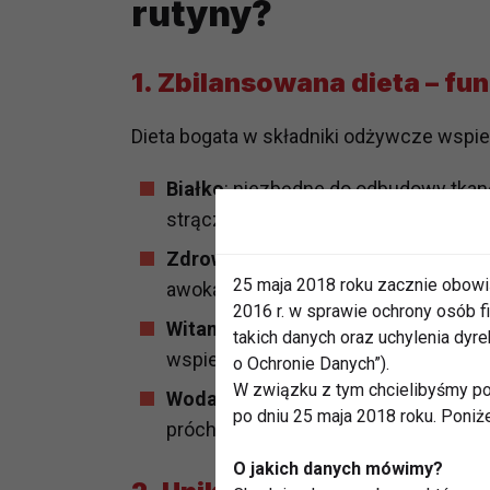
rutyny?
1. Zbilansowana dieta – fu
Dieta bogata w składniki odżywcze wspie
Białko
: niezbędne do odbudowy tkanek 
strączkowe.
Zdrowe tłuszcze
: działają przeciwza
25 maja 2018 roku zacznie obowi
awokado, tłuste ryby.
2016 r. w sprawie ochrony osób
Witaminy i antyoksydanty
: warzywa 
takich danych oraz uchylenia dy
wspierają gojenie i wzmacniają dziąs
o Ochronie Danych”).
W związku z tym chcielibyśmy po
Woda
: odpowiednie nawodnienie wspo
po dniu 25 maja 2018 roku. Poniż
próchnicą i infekcjami.
O jakich danych mówimy?