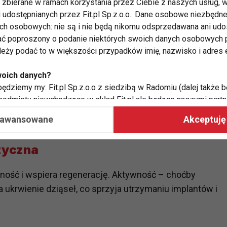
orzonej żywności
zbierane w ramach korzystania przez Ciebie z naszych usług, w
i udostępnianych przez Fit.pl Sp.z.o.o.. Dane osobowe niezbęd
 pożywką dla bakterii, które mogą powodować stany
ych osobowych: nie są i nie będą nikomu odsprzedawana ani udo
ć poproszony o podanie niektórych swoich danych osobowych p
Warto ograniczyć:
ależy podać to w większości przypadków imię, nazwisko i adres e
oki z koncentratu, fast foody,
woich danych?
ędziemy my: Fit.pl Sp.z.o.o z siedzibą w Radomiu (dalej także b
 podmioty niewchodzące w skład Fit.pl ale będące naszymi partne
e produkty, które wspierają odporność i zdrowie
współpraca ma na celu dostosowywanie reklam, które widzisz na
aawansowane
Akceptuję 
zyczna
 Twoje dane?
aby:
atykę, w tym tematykę ukazujących się tam materiałów do Twoic
ność i wspiera regenerację. Aktywność – choćby
grodami,
 ukrwienie dziąseł, co sprzyja utrzymaniu implantów i
two usług, w tym aby wykryć ewentualne boty, oszustwa czy na
e do Twoich potrzeb i zainteresowań,
alają nam udoskonalać nasze usługi i sprawić, że będą maksy