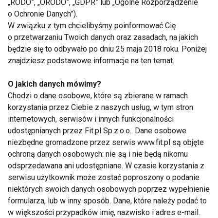
„RODO”, „ORODO”, „GDPR” lub „Ogólne Rozporządzenie
zbudowanie nawyku. Nie musisz mieć idealnego
o Ochronie Danych”).
planu czy profesjonalnego sprzętu. Wystarczy ruch,
W związku z tym chcielibyśmy poinformować Cię
konsekwencja i życzliwe podejście do samego
o przetwarzaniu Twoich danych oraz zasadach, na jakich
będzie się to odbywało po dniu 25 maja 2018 roku. Poniżej
siebie.
znajdziesz podstawowe informacje na ten temat.
AKTUALNOŚCI
FITLIGHT
O jakich danych mówimy?
Chodzi o dane osobowe, które są zbierane w ramach
korzystania przez Ciebie z naszych usług, w tym stron
internetowych, serwisów i innych funkcjonalności
udostępnianych przez Fit.pl Sp.z.o.o.. Dane osobowe
Aktualności
niezbędne gromadzone przez serwis www.fit.pl są objęte
ochroną danych osobowych: nie są i nie będą nikomu
odsprzedawana ani udostępniane. W czasie korzystania z
serwisu użytkownik może zostać poproszony o podanie
niektórych swoich danych osobowych poprzez wypełnienie
formularza, lub w inny sposób. Dane, które należy podać to
w większości przypadków imię, nazwisko i adres e-mail.