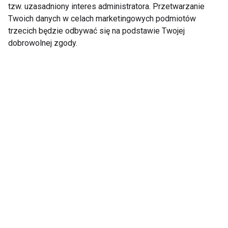
Nowym Roku
nerwowego
tzw. uzasadniony interes administratora. Przetwarzanie
Twoich danych w celach marketingowych podmiotów
trzecich będzie odbywać się na podstawie Twojej
Pokaż więcej
dobrowolnej zgody.
Nie przegap nowości ze
świata FIT!
Zapisz się do naszego newslettera
Wyrażam zgodę na otrzymywanie informacji
handlowej drogą elektroniczną na podany adres e-mail
przez FIT.PL. Więcej informacji znajdziesz w Polityce
Prywatności.