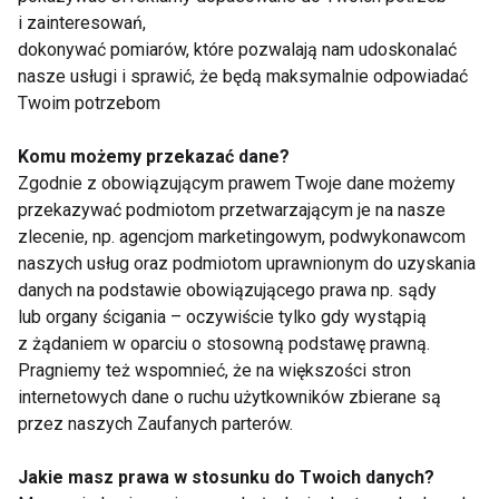
Fitlight
i zainteresowań,
dokonywać pomiarów, które pozwalają nam udoskonalać
nasze usługi i sprawić, że będą maksymalnie odpowiadać
Twoim potrzebom
Komu możemy przekazać dane?
Zgodnie z obowiązującym prawem Twoje dane możemy
przekazywać podmiotom przetwarzającym je na nasze
Czy alkohol przestaje
HIIT w domu vs.
zlecenie, np. agencjom marketingowym, podwykonawcom
być częścią
siłownia – co lepiej
naszych usług oraz podmiotom uprawnionym do uzyskania
codzienności? Trend,
działa zimą?
danych na podstawie obowiązującego prawa np. sądy
którego nie da się już
ignorować
lub organy ścigania – oczywiście tylko gdy wystąpią
z żądaniem w oparciu o stosowną podstawę prawną.
Pragniemy też wspomnieć, że na większości stron
internetowych dane o ruchu użytkowników zbierane są
przez naszych Zaufanych parterów.
Fitnessowa rutyna w
Regeneracja jako
Jakie masz prawa w stosunku do Twoich danych?
pracy zdalnej – jak nie
fundament zdrowych