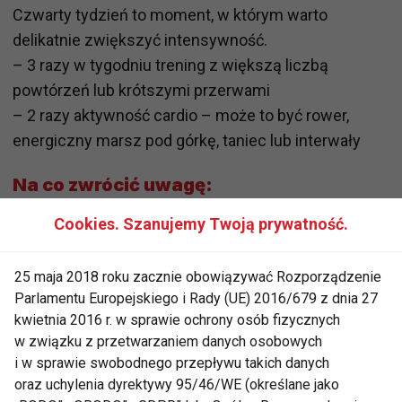
Czwarty tydzień to moment, w którym warto
delikatnie zwiększyć intensywność.
– 3 razy w tygodniu trening z większą liczbą
powtórzeń lub krótszymi przerwami
– 2 razy aktywność cardio – może to być rower,
energiczny marsz pod górkę, taniec lub interwały
Na co zwrócić uwagę:
Cookies. Szanujemy Twoją prywatność.
– Nie porównuj się z innymi – to Twoja własna droga
– Zadbaj o nawodnienie i sen – mają ogromny
25 maja 2018 roku zacznie obowiązywać Rozporządzenie
Parlamentu Europejskiego i Rady (UE) 2016/679 z dnia 27
wpływ na regenerację
kwietnia 2016 r. w sprawie ochrony osób fizycznych
– Lepiej ćwiczyć mniej, ale systematycznie, niż
w związku z przetwarzaniem danych osobowych
zrobić za dużo i zrezygnować
i w sprawie swobodnego przepływu takich danych
oraz uchylenia dyrektywy 95/46/WE (określane jako
Podsumowując – pierwszy miesiąc to czas na