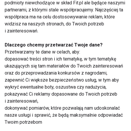
podmioty niewchodzące w skład Fit.pl ale będące naszymi
partnerami, z którymi stale współpracujemy. Najczęściej ta
Wyrażam zgodę na otrzymywanie informacji
współpraca ma na celu dostosowywanie reklam, które
handlowej drogą elektroniczną na podany adres e-mail
widzisz na naszych stronach, do Twoich potrzeb
przez FIT.PL. Więcej informacji znajdziesz w Polityce
i zainteresowań.
Prywatności.
Dlaczego chcemy przetwarzać Twoje dane?
Przetwarzamy te dane w celach, aby:
ZAPISZ SIĘ
dopasować treści stron i ich tematykę, w tym tematykę
ukazujących się tam materiałów do Twoich zainteresowań
oraz do przeprowadzania konkursów z nagrodami,
zapewnić Ci większe bezpieczeństwo usług, w tym aby
wykryć ewentualne boty, oszustwa czy nadużycia,
WSPÓŁPRACA
pokazywać Ci reklamy dopasowane do Twoich potrzeb
i zainteresowań,
REDAKCJA
dokonywać pomiarów, które pozwalają nam udoskonalać
nasze usługi i sprawić, że będą maksymalnie odpowiadać
PRYWATNOŚĆ
Twoim potrzebom