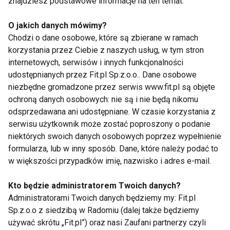
znajdziesz podstawowe informacje na ten temat.
Ćwiczenia z piłką fitball
O jakich danych mówimy?
Chodzi o dane osobowe, które są zbierane w ramach
korzystania przez Ciebie z naszych usług, w tym stron
Fitball - radość dla kręgosłupa i
internetowych, serwisów i innych funkcjonalności
duszy
udostępnianych przez Fit.pl Sp.z.o.o.. Dane osobowe
niezbędne gromadzone przez serwis www.fit.pl są objęte
ochroną danych osobowych: nie są i nie będą nikomu
odsprzedawana ani udostępniane. W czasie korzystania z
serwisu użytkownik może zostać poproszony o podanie
niektórych swoich danych osobowych poprzez wypełnienie
formularza, lub w inny sposób. Dane, które należy podać to
w większości przypadków imię, nazwisko i adres e-mail.
Nie przegap nowości ze
świata FIT!
Kto będzie administratorem Twoich danych?
Administratorami Twoich danych będziemy my: Fit.pl
Sp.z.o.o z siedzibą w Radomiu (dalej także będziemy
Zapisz się do naszego newslettera
używać skrótu „Fit.pl”) oraz nasi Zaufani partnerzy czyli