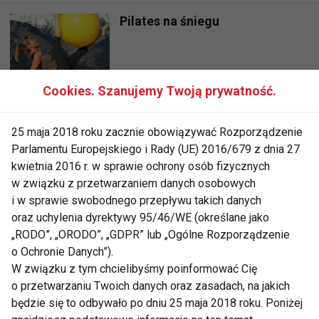
Pilates na śniegu
Cookies. Szanujemy Twoją prywatność.
ĆWICZENIA Z PIŁKĄ
25 maja 2018 roku zacznie obowiązywać Rozporządzenie
Parlamentu Europejskiego i Rady (UE) 2016/679 z dnia 27
kwietnia 2016 r. w sprawie ochrony osób fizycznych
Fitball - radość dla kręgosłupa i
w związku z przetwarzaniem danych osobowych
duszy
i w sprawie swobodnego przepływu takich danych
oraz uchylenia dyrektywy 95/46/WE (określane jako
„RODO”, „ORODO”, „GDPR” lub „Ogólne Rozporządzenie
Ćwiczenia z piłką dobre na
o Ochronie Danych”).
kręgosłup!
W związku z tym chcielibyśmy poinformować Cię
o przetwarzaniu Twoich danych oraz zasadach, na jakich
będzie się to odbywało po dniu 25 maja 2018 roku. Poniżej