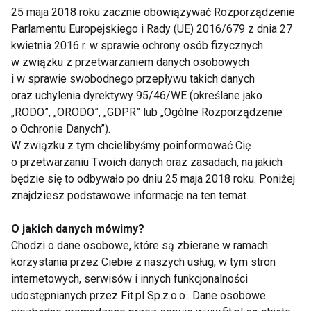
25 maja 2018 roku zacznie obowiązywać Rozporządzenie
poprzez zaburzanie równowagi w leżeniu na piłce.
Parlamentu Europejskiego i Rady (UE) 2016/679 z dnia 27
Nie wspomnę już o wielu ćwiczeniach o charakterze
kwietnia 2016 r. w sprawie ochrony osób fizycznych
zabawowym (tak integrujące grupę), bądź o całej
w związku z przetwarzaniem danych osobowych
gamie ćwiczeń w parach z jedną piłką. Nowe trendy
i w sprawie swobodnego przepływu takich danych
w fitnessie nie pozostają obojętne wobec zalet piłek
oraz uchylenia dyrektywy 95/46/WE (określane jako
fitball i tak mamy możliwość wplatania ich do lekcji
„RODO”, „ORODO”, „GDPR” lub „Ogólne Rozporządzenie
o Ochronie Danych”).
Pilates (przykłady na zdjęciach poniżej)
W związku z tym chcielibyśmy poinformować Cię
o przetwarzaniu Twoich danych oraz zasadach, na jakich
będzie się to odbywało po dniu 25 maja 2018 roku. Poniżej
znajdziesz podstawowe informacje na ten temat.
O jakich danych mówimy?
Chodzi o dane osobowe, które są zbierane w ramach
korzystania przez Ciebie z naszych usług, w tym stron
internetowych, serwisów i innych funkcjonalności
udostępnianych przez Fit.pl Sp.z.o.o.. Dane osobowe