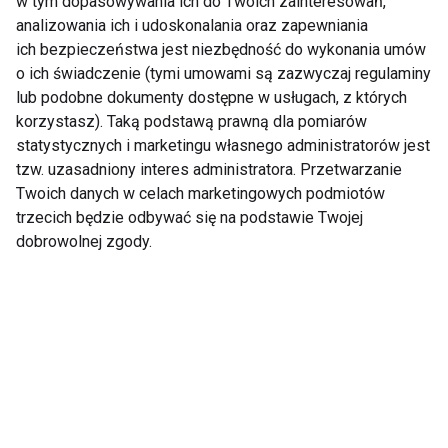
w tym dopasowywania ich do Twoich zainteresowań,
analizowania ich i udoskonalania oraz zapewniania
Bądź kolejna pozycja: z leżenia na brzuchu
ich bezpieczeństwa jest niezbędność do wykonania umów
przechodzimy do podporu i wyprostu całego ciała na
o ich świadczenie (tymi umowami są zazwyczaj regulaminy
lub podobne dokumenty dostępne w usługach, z których
piłce:
korzystasz). Taką podstawą prawną dla pomiarów
statystycznych i marketingu własnego administratorów jest
tzw. uzasadniony interes administratora. Przetwarzanie
Twoich danych w celach marketingowych podmiotów
trzecich będzie odbywać się na podstawie Twojej
dobrowolnej zgody.
aby po kilku sekundach powoli przejść do siadu
klęcznego na piłce: