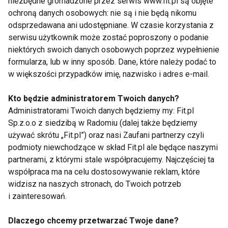
niezbędne gromadzone przez serwis www.fit.pl są objęte
ochroną danych osobowych: nie są i nie będą nikomu
odsprzedawana ani udostępniane. W czasie korzystania z
serwisu użytkownik może zostać poproszony o podanie
niektórych swoich danych osobowych poprzez wypełnienie
formularza, lub w inny sposób. Dane, które należy podać to
w większości przypadków imię, nazwisko i adres e-mail.
Kto będzie administratorem Twoich danych?
Administratorami Twoich danych będziemy my: Fit.pl
Sp.z.o.o z siedzibą w Radomiu (dalej także będziemy
używać skrótu „Fit.pl”) oraz nasi Zaufani partnerzy czyli
bądź Body Art.:
podmioty niewchodzące w skład Fit.pl ale będące naszymi
partnerami, z którymi stale współpracujemy. Najczęściej ta
współpraca ma na celu dostosowywanie reklam, które
widzisz na naszych stronach, do Twoich potrzeb
i zainteresowań.
Dlaczego chcemy przetwarzać Twoje dane?