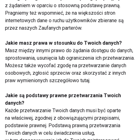
szczególnie jego lędźwiowego odcinka,
z żądaniem w oparciu o stosowną podstawę prawną.
Pragniemy też wspomnieć, że na większości stron
wykonywane na piłce jest jeszcze bardziej
internetowych dane o ruchu użytkowników zbierane są
skuteczne. Kładziemy się tyłem na piłce, stopy
przez naszych Zaufanych parterów.
rozstawiamy na szerokość bioder. Dodatkowo,
wykonując powolne ruchy okrężne biodrami,
Jakie masz prawa w stosunku do Twoich danych?
możemy zastosować automasaż lędźwiowej okolicy
Masz między innymi prawo do żądania dostępu do danych,
naszego kręgosłupa. Po kilku minutach takiego
sprostowania, usunięcia lub ograniczenia ich przetwarzania.
Możesz także wycofać zgodę na przetwarzanie danych
zabiegu wszyscy czują się zrelaksowani. W tej
osobowych, zgłosić sprzeciw oraz skorzystać z innych
pozycji mamy jednoczesny stretching dla często
praw wymienionych szczegółowo tutaj.
przykurczonych mięśni piersiowych.
Jakie są podstawy prawne przetwarzania Twoich
danych?
Każde przetwarzanie Twoich danych musi być oparte
na właściwej, zgodnej z obowiązującymi przepisami,
podstawie prawnej. Podstawą prawną przetwarzania
Twoich danych w celu świadczenia usług,