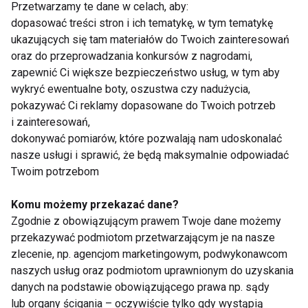
Przetwarzamy te dane w celach, aby:
dopasować treści stron i ich tematykę, w tym tematykę
ukazujących się tam materiałów do Twoich zainteresowań
oraz do przeprowadzania konkursów z nagrodami,
zapewnić Ci większe bezpieczeństwo usług, w tym aby
wykryć ewentualne boty, oszustwa czy nadużycia,
pokazywać Ci reklamy dopasowane do Twoich potrzeb
i zainteresowań,
dokonywać pomiarów, które pozwalają nam udoskonalać
nasze usługi i sprawić, że będą maksymalnie odpowiadać
Twoim potrzebom
Komu możemy przekazać dane?
Zgodnie z obowiązującym prawem Twoje dane możemy
[-------]
przekazywać podmiotom przetwarzającym je na nasze
zlecenie, np. agencjom marketingowym, podwykonawcom
Kilka przykładowych ćwiczeń
naszych usług oraz podmiotom uprawnionym do uzyskania
danych na podstawie obowiązującego prawa np. sądy
Klasyczne ćwiczenie mobilizacji kręgosłupa,
lub organy ścigania – oczywiście tylko gdy wystąpią