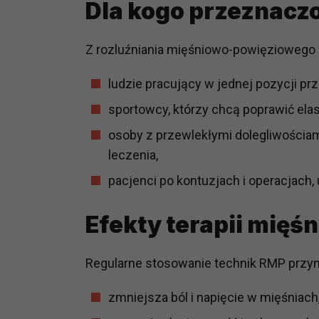
Dla kogo przeznacz
potrzebom
Komu możemy przekazać dane
Z rozluźniania mięśniowo-powięziowego m
Zgodnie z obowiązującym prawe
np. agencjom marketingowym, p
ludzie pracujący w jednej pozycji prz
obowiązującego prawa np. sądy l
sportowcy, którzy chcą poprawić ela
prawną. Pragniemy też wspomnieć
Zaufanych parterów.
osoby z przewlekłymi dolegliwościam
leczenia,
Jakie masz prawa w stosunku 
pacjenci po kontuzjach i operacjach,
Masz między innymi prawo do żąd
także wycofać zgodę na przetwar
szczegółowo tutaj.
Efekty terapii mię
Jakie są podstawy prawne prz
Regularne stosowanie technik RMP przyno
Każde przetwarzanie Twoich dany
Podstawą prawną przetwarzania 
zmniejsza ból i napięcie w mięśniach
analizowania ich i udoskonalani
(tymi umowami są zazwyczaj regu