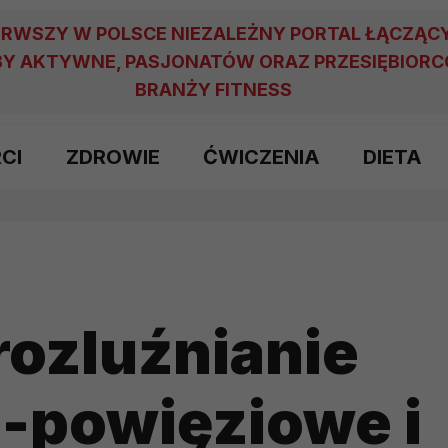
ERWSZY W POLSCE NIEZALEŻNY PORTAL ŁĄCZĄC
Y AKTYWNE, PASJONATÓW ORAZ PRZESIĘBIOR
BRANŻY FITNESS
RCI
ZDROWIE
ĆWICZENIA
DIETA
rozluźnianie
-powięziowe i