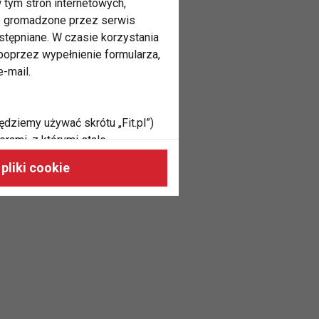
 tym stron internetowych,
ne gromadzone przez serwis
stępniane. W czasie korzystania
oprzez wypełnienie formularza,
-mail.
ędziemy używać skrótu „Fit.pl”)
rami, z którymi stale
 naszych stronach, do Twoich
pliki cookie
h zainteresowań oraz do
dużycia,
malnie odpowiadać Twoim