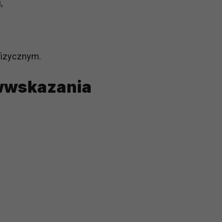
,
ch i marketingu własnego administratorów jest tzw. uzasadniony
elach marketingowych podmiotów trzecich będzie odbywać się 
fizycznym.
iwwskazania