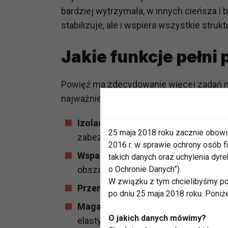
bardziej wytrzymała, w innych cieńsza i b
stabilizuje, ale i wspiera wszystkie strukt
Jakie funkcje pełni
Powięź ma zdecydowanie więcej zadań ni
najważniejszych należą:
Izolacja i ochrona
– osłania mięśnie 
25 maja 2018 roku zacznie obowi
zabezpieczająca.
2016 r. w sprawie ochrony osób
Wsparcie ruchu
– współpracuje z mię
takich danych oraz uchylenia dy
obszarami ciała, co pozwala nam poru
o Ochronie Danych”).
W związku z tym chcielibyśmy po
Przenoszenie napięcia
– odpowiada 
po dniu 25 maja 2018 roku. Poniż
Magazynowanie wody
– utrzymuje o
O jakich danych mówimy?
elastyczności i sprawnego funkcjon