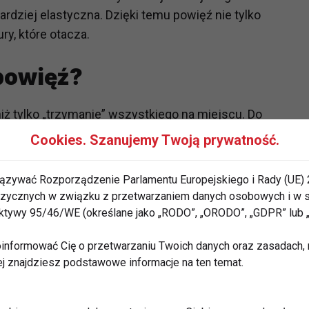
ardziej elastyczna. Dzięki temu powięź nie tylko
ury, które otacza.
 powięź?
ż tylko „trzymanie” wszystkiego na miejscu. Do
Cookies. Szanujemy Twoją prywatność.
i narządy przed urazami, działa jak naturalna bariera
ązywać Rozporządzenie Parlamentu Europejskiego i Rady (UE) 
 fizycznych w związku z przetwarzaniem danych osobowych i w
śniami, przekazując siły i napięcia pomiędzy różnymi
rektywy 95/46/WE (określane jako „RODO”, „ORODO”, „GDPR” lub
szać się swobodnie i płynnie.
informować Cię o przetwarzaniu Twoich danych oraz zasadach, n
za równowagę mięśniową i koordynację ruchów.
ej znajdziesz podstawowe informacje na ten temat.
dpowiednie nawodnienie tkanek, co jest kluczowe dla
owania organizmu.