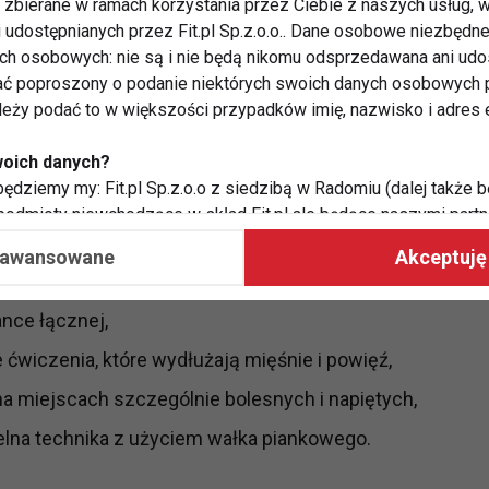
zbierane w ramach korzystania przez Ciebie z naszych usług, w
i udostępnianych przez Fit.pl Sp.z.o.o.. Dane osobowe niezbęd
luźnianie mięśniowo-
ych osobowych: nie są i nie będą nikomu odsprzedawana ani udo
ć poproszony o podanie niektórych swoich danych osobowych p
ależy podać to w większości przypadków imię, nazwisko i adres e
 delikatny, ale precyzyjny ucisk, rozciąganie lub
woich danych?
ężystość tkanek. Celem jest redukcja napięć, poprawa
ędziemy my: Fit.pl Sp.z.o.o z siedzibą w Radomiu (dalej także b
 w stawach.
 podmioty niewchodzące w skład Fit.pl ale będące naszymi partne
współpraca ma na celu dostosowywanie reklam, które widzisz na
aawansowane
Akceptuję 
żą:
nce łącznej,
 Twoje dane?
aby:
 ćwiczenia, które wydłużają mięśnie i powięź,
atykę, w tym tematykę ukazujących się tam materiałów do Twoic
a miejscach szczególnie bolesnych i napiętych,
grodami,
two usług, w tym aby wykryć ewentualne boty, oszustwa czy na
lna technika z użyciem wałka piankowego.
e do Twoich potrzeb i zainteresowań,
alają nam udoskonalać nasze usługi i sprawić, że będą maksy