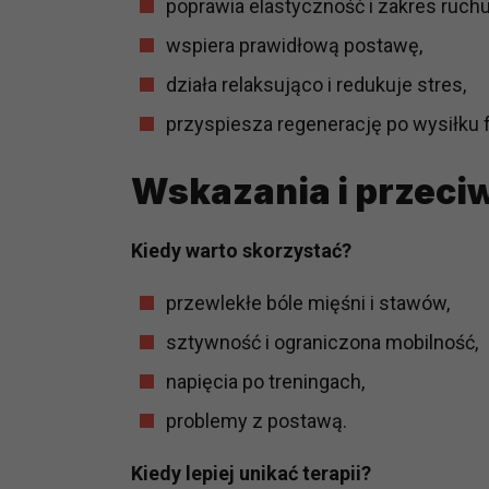
poprawia elastyczność i zakres ruchu
prawną dla pomiarów statystyczny
wspiera prawidłową postawę,
Przetwarzanie Twoich danych w c
zgody.
działa relaksująco i redukuje stres,
przyspiesza regenerację po wysiłku 
Wskazania i przec
Kiedy warto skorzystać?
przewlekłe bóle mięśni i stawów,
sztywność i ograniczona mobilność,
napięcia po treningach,
problemy z postawą.
Kiedy lepiej unikać terapii?