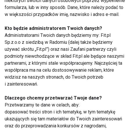
niektórych swoich danych osobowych poprzez wypełnienie
formularza, lub w inny sposób. Dane, które należy podać to
w większości przypadków imię, nazwisko i adres e-mail.
Kto będzie administratorem Twoich danych?
Administratorami Twoich danych będziemy my: Fit.pl
Sp.z.o.o z siedzibą w Radomiu (dalej także będziemy
używać skrótu „Fit.pl”) oraz nasi Zaufani partnerzy czyli
Ćwiczenie nr 2
podmioty niewchodzące w skład Fit.pl ale będące naszymi
partnerami, z którymi stale współpracujemy. Najczęściej ta
Postawa: Wykonujemy wypad w przód
współpraca ma na celu dostosowywanie reklam, które
raz na jedną raz na druga nogę. Noga z
widzisz na naszych stronach, do Twoich potrzeb
i zainteresowań.
tyłu wyprostowana, kąt co najmniej 90
stopni w kolanie nogi przedniej.
Dlaczego chcemy przetwarzać Twoje dane?
Ruch: Wytrzymujemy w tej pozycji ok.
Przetwarzamy te dane w celach, aby:
10 sekund a następnie nogę
dopasować treści stron i ich tematykę, w tym tematykę
ukazujących się tam materiałów do Twoich zainteresowań
wyprostowaną uginamy w kolanie
oraz do przeprowadzania konkursów z nagrodami,
starając się dotknąć podłoża i ponownie