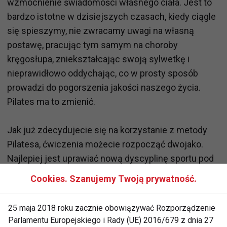
wzmocnienie świadomości własnego ciała. Jest to
bardzo istotne w dzisiejszych czasach, kiedy ciągle
się spieszymy, nie zwracamy uwagi na własną
postawę, pracując tym samym na choroby
kręgosłupa, zniekształcając swoją sylwetkę i
nieprawidłowo oddychając, co w prosty sposób
prowadzi do pogorszenia jakości naszego życia.
Pilates ma to zmienić.
Jak już zdecydujecie się na korzystanie z metody
Pilatesa, ćwiczenia możecie rozpocząć dwojako.
Najlepiej jest uprawiać nową dyscyplinę sportu pod
okiem
doświadczonego trenera
, który dobiera
Cookies. Szanujemy Twoją prywatność.
odpowiedni zestaw ćwiczeń, czuwa nad jakością ich
wykonywania oraz nad bezpieczeństwem
25 maja 2018 roku zacznie obowiązywać Rozporządzenie
ćwiczących. Jeśli jednak nie macie czasu, bądź z
Parlamentu Europejskiego i Rady (UE) 2016/679 z dnia 27