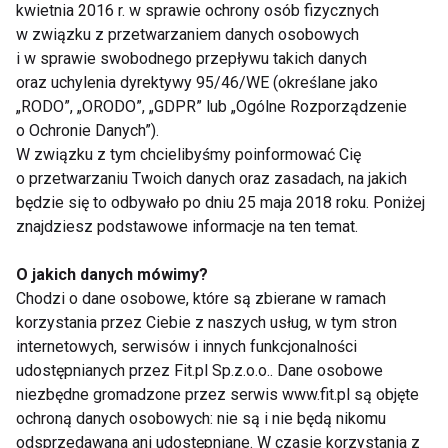
innych względów nie możecie udać się na zajęcia do
kwietnia 2016 r. w sprawie ochrony osób fizycznych
profesjonalnego ośrodka, w sieci znajdziecie
w związku z przetwarzaniem danych osobowych
i w sprawie swobodnego przepływu takich danych
mnóstwo porad, jakie ćwiczenia będą dla Was
oraz uchylenia dyrektywy 95/46/WE (określane jako
najlepsze, możecie też obejrzeć
filmy
„RODO”, „ORODO”, „GDPR” lub „Ogólne Rozporządzenie
instruktażowe
, które sprawią, ze w Waszym
o Ochronie Danych”).
domowym zaciszu zapanuje prawdziwie sportowa
W związku z tym chcielibyśmy poinformować Cię
atmosfera.
o przetwarzaniu Twoich danych oraz zasadach, na jakich
będzie się to odbywało po dniu 25 maja 2018 roku. Poniżej
znajdziesz podstawowe informacje na ten temat.
Przygoda z Pilatesem dla większości osób okazuje
się być nowym hobby i sposobem na życie.
O jakich danych mówimy?
Ćwiczenia te niosą za sobą same profity i kto choć
Chodzi o dane osobowe, które są zbierane w ramach
raz ich wypróbuje będzie chciał wciąż więcej i
korzystania przez Ciebie z naszych usług, w tym stron
więcej.
internetowych, serwisów i innych funkcjonalności
udostępnianych przez Fit.pl Sp.z.o.o.. Dane osobowe
niezbędne gromadzone przez serwis www.fit.pl są objęte
www.wellness.fit.pl
ochroną danych osobowych: nie są i nie będą nikomu
odsprzedawana ani udostępniane. W czasie korzystania z