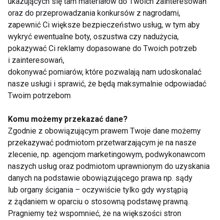
ukazujących się tam materiałów do Twoich zainteresowań
oraz do przeprowadzania konkursów z nagrodami,
zapewnić Ci większe bezpieczeństwo usług, w tym aby
wykryć ewentualne boty, oszustwa czy nadużycia,
pokazywać Ci reklamy dopasowane do Twoich potrzeb
i zainteresowań,
Pilates przy ścianie -
Adrianna Palka:
dokonywać pomiarów, które pozwalają nam udoskonalać
zalety
Kiedyś fitness to był
nasze usługi i sprawić, że będą maksymalnie odpowiadać
głównie callanetics,
pilates i ćwiczenia
Twoim potrzebom
domowe
Pokaż więcej
Komu możemy przekazać dane?
Zgodnie z obowiązującym prawem Twoje dane możemy
przekazywać podmiotom przetwarzającym je na nasze
zlecenie, np. agencjom marketingowym, podwykonawcom
naszych usług oraz podmiotom uprawnionym do uzyskania
ćwiczenia pilates
danych na podstawie obowiązującego prawa np. sądy
lub organy ścigania – oczywiście tylko gdy wystąpią
z żądaniem w oparciu o stosowną podstawę prawną.
Pragniemy też wspomnieć, że na większości stron