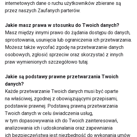
internetowych dane o ruchu użytkowników zbierane są
przez naszych Zaufanych parterów.
Jakie masz prawa w stosunku do Twoich danych?
Pilates dla
Standing Pilates dla
Masz między innymi prawo do żądania dostępu do danych,
początkujących
golfa i kręgosłupa
sprostowania, usunięcia lub ograniczenia ich przetwarzania.
Możesz także wycofać zgodę na przetwarzanie danych
osobowych, zgłosić sprzeciw oraz skorzystać z innych
praw wymienionych szczegółowo tutaj.
Jakie są podstawy prawne przetwarzania Twoich
danych?
Prozdrowotny Pilates –
A co to jest ten
Każde przetwarzanie Twoich danych musi być oparte
o oddychaniu
PILATES?
na właściwej, zgodnej z obowiązującymi przepisami,
podstawie prawnej. Podstawą prawną przetwarzania
Twoich danych w celu świadczenia usług,
w tym dopasowywania ich do Twoich zainteresowań,
analizowania ich i udoskonalania oraz zapewniania
ich bezpieczeństwa jest niezbędność do wykonania umów