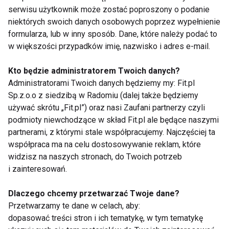
PILATES
ĆWICZENIA PILATES
serwisu użytkownik może zostać poproszony o podanie
niektórych swoich danych osobowych poprzez wypełnienie
ĆWICZENIA ROZCIĄGAJĄCE
WELLNESS
formularza, lub w inny sposób. Dane, które należy podać to
w większości przypadków imię, nazwisko i adres e-mail.
Kto będzie administratorem Twoich danych?
Administratorami Twoich danych będziemy my: Fit.pl
Pilates
Sp.z.o.o z siedzibą w Radomiu (dalej także będziemy
używać skrótu „Fit.pl”) oraz nasi Zaufani partnerzy czyli
podmioty niewchodzące w skład Fit.pl ale będące naszymi
partnerami, z którymi stale współpracujemy. Najczęściej ta
współpraca ma na celu dostosowywanie reklam, które
widzisz na naszych stronach, do Twoich potrzeb
i zainteresowań.
Pilates: ćwiczenia,
Na rynku pojawiła się
Dlaczego chcemy przetwarzać Twoje dane?
które możesz
nowa kategoria
wykonywać w domu
luksusowego sprzętu
Przetwarzamy te dane w celach, aby:
do pilatesu
dopasować treści stron i ich tematykę, w tym tematykę