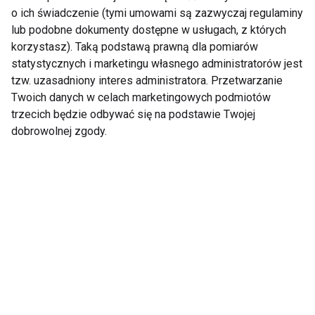
o ich świadczenie (tymi umowami są zazwyczaj regulaminy
Zacznij przygodę z
Pilates dla
lub podobne dokumenty dostępne w usługach, z których
pilatesem
początkujących
korzystasz). Taką podstawą prawną dla pomiarów
statystycznych i marketingu własnego administratorów jest
tzw. uzasadniony interes administratora. Przetwarzanie
Twoich danych w celach marketingowych podmiotów
trzecich będzie odbywać się na podstawie Twojej
dobrowolnej zgody.
Pilates dla każdego
PILATES 52 Wspaniałe
pomysły
Pokaż więcej
Nie przegap nowości ze