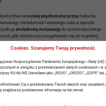
 korzystnie na
rozwój psychomotoryczny
malucha.
 równowagi i świadomości własnego ciała w sposób
 zyskuje
dodatkową motywację
do systematycznego
wiczeń, gdy dziecko już przygotowało się do wspólnej
Cookies. Szanujemy Twoją prywatność.
znaczenie. Wspólny trening wzmacnia więź między
ązywać Rozporządzenie Parlamentu Europejskiego i Rady (UE) 
zucie bezpieczeństwa
. Dziecko widzi w tacie nie
 fizycznych w związku z przetwarzaniem danych osobowych i w
bawy
i wzór do naśladowania.
rektywy 95/46/WE (określane jako „RODO”, „ORODO”, „GDPR” lub
informować Cię o przetwarzaniu Twoich danych oraz zasadach, n
zede wszystkim
ej znajdziesz podstawowe informacje na ten temat.