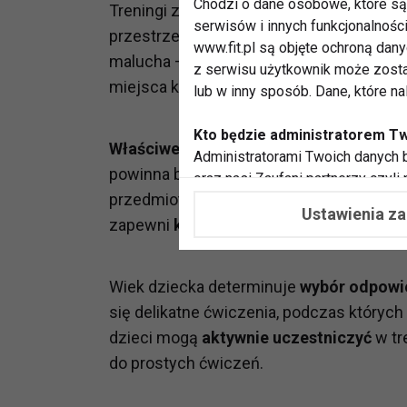
Chodzi o dane osobowe, które są 
Treningi z dzieckiem wymagają
szczegól
serwisów i innych funkcjonalnośc
przestrzeni. Podstawową zasadą jest
do
www.fit.pl są objęte ochroną dan
malucha – dynamiczne ruchy z ciężarami
z serwisu użytkownik może zosta
miejsca kontrolowanym, płynnym rucho
lub w inny sposób. Dane, które n
Kto będzie administratorem T
Właściwe przygotowanie miejsca
trenin
Administratorami Twoich danych b
powinna być antypoślizgowa, a w pobliżu
oraz nasi Zaufani partnerzy czyli
przedmiotów, które mogą stanowić zagro
współpracujemy. Najczęściej ta 
Ustawienia z
potrzeb i zainteresowań.
zapewni
komfort podczas ćwiczeń
parte
Dlaczego chcemy przetwarzać
Wiek dziecka determinuje
wybór odpowi
Przetwarzamy te dane w celach, 
dopasować treści stron i ich tem
się delikatne ćwiczenia, podczas których
przeprowadzania konkursów z na
dzieci mogą
aktywnie uczestniczyć
w tr
zapewnić Ci większe bezpieczeńs
do prostych ćwiczeń.
pokazywać Ci reklamy dopasowan
dokonywać pomiarów, które pozw