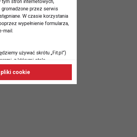
 tym stron internetowych,
ne gromadzone przez serwis
stępniane. W czasie korzystania
oprzez wypełnienie formularza,
-mail.
ędziemy używać skrótu „Fit.pl”)
rami, z którymi stale
 naszych stronach, do Twoich
pliki cookie
h zainteresowań oraz do
dużycia,
malnie odpowiadać Twoim