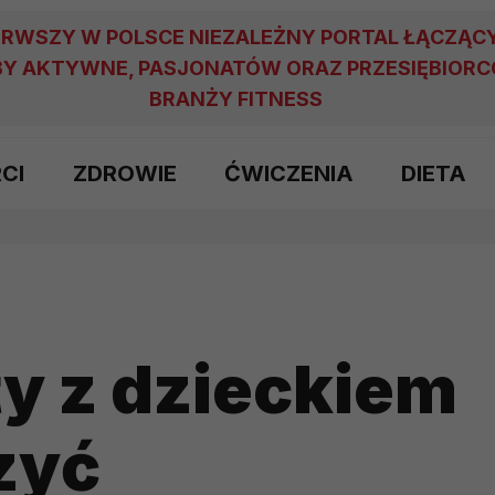
ERWSZY W POLSCE NIEZALEŻNY PORTAL ŁĄCZĄC
Y AKTYWNE, PASJONATÓW ORAZ PRZESIĘBIOR
BRANŻY FITNESS
RCI
ZDROWIE
ĆWICZENIA
DIETA
ty z dzieckiem
czyć