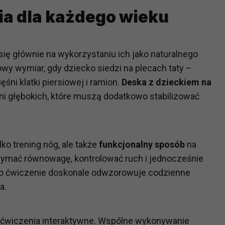
ia dla każdego wieku
?
m Twoje dane możemy przekazywać podmiotom przetwarzającym
ię głównie na wykorzystaniu ich jako naturalnego
odwykonawcom naszych usług oraz podmiotom uprawnionym do u
ub organy ścigania – oczywiście tylko gdy wystąpią z żądanie
wy wymiar, gdy dziecko siedzi na plecach taty –
, że na większości stron internetowych dane o ruchu użytkown
śni klatki piersiowej i ramion.
Deska z dzieckiem na
i głębokich, które muszą dodatkowo stabilizować
do Twoich danych?
ania dostępu do danych, sprostowania, usunięcia lub ogranicze
zanie danych osobowych, zgłosić sprzeciw oraz skorzystać z 
lko trening nóg, ale także
funkcjonalny sposób
na
rzymać równowagę, kontrolować ruch i jednocześnie
o ćwiczenie doskonale odwzorowuje codzienne
etwarzania Twoich danych?
a.
ch musi być oparte na właściwej, zgodnej z obowiązującymi prz
Twoich danych w celu świadczenia usług, w tym dopasowywania
a oraz zapewniania ich bezpieczeństwa jest niezbędność do wyk
wiczenia interaktywne. Wspólne wykonywanie
laminy lub podobne dokumenty dostępne w usługach, z których