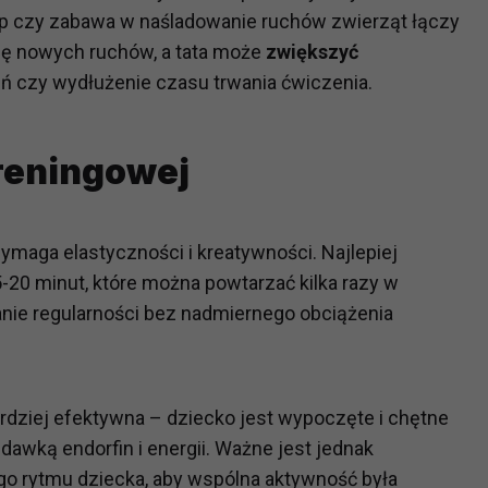
p czy zabawa w naśladowanie ruchów zwierząt łączy
ch i marketingu własnego administratorów jest tzw. uzasadniony
elach marketingowych podmiotów trzecich będzie odbywać się 
się nowych ruchów, a tata może
zwiększyć
 czy wydłużenie czasu trwania ćwiczenia.
reningowej
maga elastyczności i kreatywności. Najlepiej
-20 minut, które można powtarzać kilka razy w
anie regularności bez nadmiernego obciążenia
rdziej efektywna – dziecko jest wypoczęte i chętne
dawką endorfin i energii. Ważne jest jednak
go rytmu dziecka, aby wspólna aktywność była