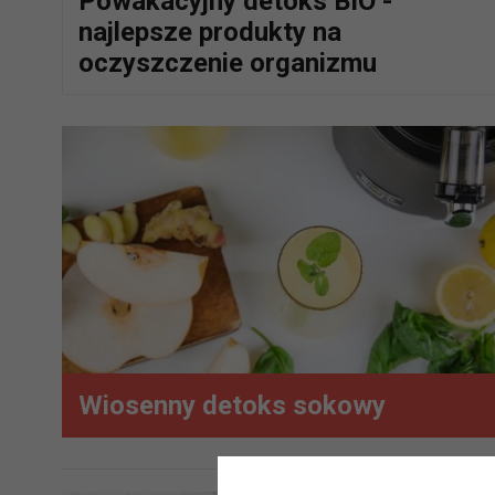
Powakacyjny detoks BIO -
najlepsze produkty na
oczyszczenie organizmu
Wiosenny detoks sokowy