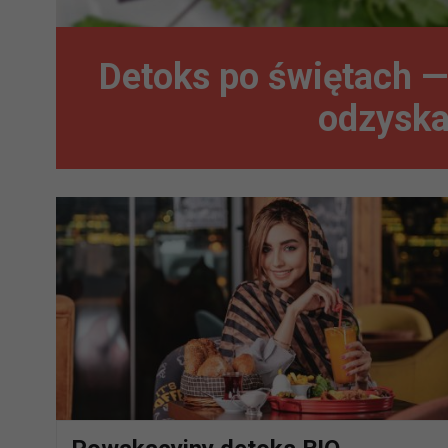
Detoks po świętach —
odzyska