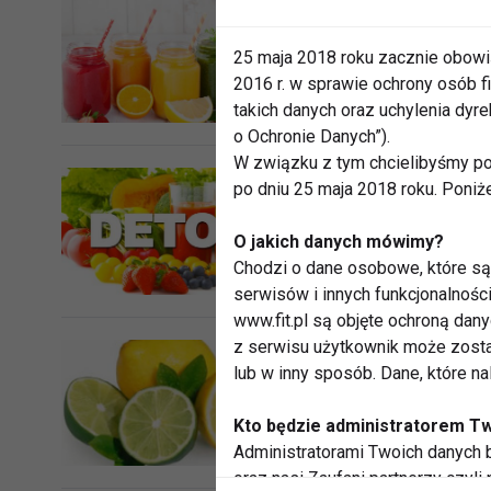
Detoks sokowy
25 maja 2018 roku zacznie obowi
czy kosztowna
2016 r. w sprawie ochrony osób
takich danych oraz uchylenia dy
o Ochronie Danych”).
W związku z tym chcielibyśmy po
po dniu 25 maja 2018 roku. Poniż
Wiosenny deto
O jakich danych mówimy?
Chodzi o dane osobowe, które są 
serwisów i innych funkcjonalnośc
www.fit.pl są objęte ochroną dan
z serwisu użytkownik może zosta
lub w inny sposób. Dane, które n
2-tygodniowa d
organizm
Kto będzie administratorem T
Administratorami Twoich danych b
oraz nasi Zaufani partnerzy czyli