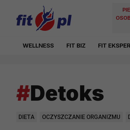
PI
OSOB
WELLNESS
FIT BIZ
FIT EKSPE
#
Detoks
DIETA
OCZYSZCZANIE ORGANIZMU
DIETY