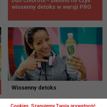
Duo Chlorofil - zielono mi czyli
wiosenny detoks w wersji PRO
Wiosenny detoks
Cookies. Szanujemy Twoją prywatność.