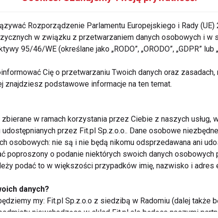
 – skuteczna oczyszczenia organizmu
ązywać Rozporządzenie Parlamentu Europejskiego i Rady (UE) 
 moda?
 fizycznych w związku z przetwarzaniem danych osobowych i w
rektywy 95/46/WE (określane jako „RODO”, „ORODO”, „GDPR” lub
informować Cię o przetwarzaniu Twoich danych oraz zasadach, n
ej znajdziesz podstawowe informacje na ten temat.
ks na zdrowie
zbierane w ramach korzystania przez Ciebie z naszych usług, w
i udostępnianych przez Fit.pl Sp.z.o.o.. Dane osobowe niezbęd
ych osobowych: nie są i nie będą nikomu odsprzedawana ani udo
ć poproszony o podanie niektórych swoich danych osobowych p
ależy podać to w większości przypadków imię, nazwisko i adres e
ieta detoksykująca pozwala oczyścić
woich danych?
ędziemy my: Fit.pl Sp.z.o.o z siedzibą w Radomiu (dalej także b
 podmioty niewchodzące w skład Fit.pl ale będące naszymi partne