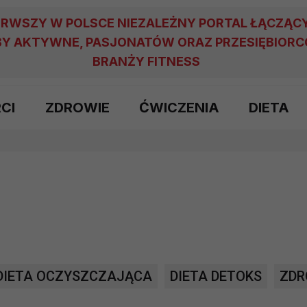
ERWSZY W POLSCE NIEZALEŻNY PORTAL ŁĄCZĄC
Y AKTYWNE, PASJONATÓW ORAZ PRZESIĘBIOR
BRANŻY FITNESS
RCI
ZDROWIE
ĆWICZENIA
DIETA
DIETA OCZYSZCZAJĄCA
DIETA DETOKS
ZDR