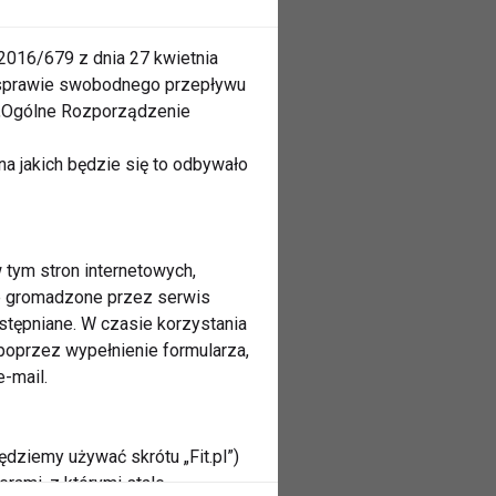
2016/679 z dnia 27 kwietnia
 sprawie swobodnego przepływu
 „Ogólne Rozporządzenie
a jakich będzie się to odbywało
 tym stron internetowych,
ne gromadzone przez serwis
stępniane. W czasie korzystania
oprzez wypełnienie formularza,
-mail.
ędziemy używać skrótu „Fit.pl”)
rami, z którymi stale