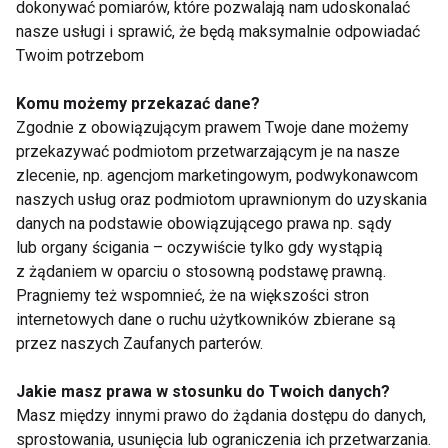
dokonywać pomiarów, które pozwalają nam udoskonalać
nasze usługi i sprawić, że będą maksymalnie odpowiadać
Twoim potrzebom
Komu możemy przekazać dane?
Zgodnie z obowiązującym prawem Twoje dane możemy
Mrożone jogurtowe
Chłodnik proteinowy z
przekazywać podmiotom przetwarzającym je na nasze
batoniki z owocami –
pieczonych buraków i
zlecenie, np. agencjom marketingowym, podwykonawcom
zdrowy deser bez
skyru – lekki obiad na
naszych usług oraz podmiotom uprawnionym do uzyskania
cukru, który
upalne dni
danych na podstawie obowiązującego prawa np. sądy
pokochasz tego lata
lub organy ścigania – oczywiście tylko gdy wystąpią
z żądaniem w oparciu o stosowną podstawę prawną.
Pragniemy też wspomnieć, że na większości stron
internetowych dane o ruchu użytkowników zbierane są
przez naszych Zaufanych parterów.
Czy jedzenie po 20:00
Dlaczego po sałatce
naprawdę tuczy?
nadal jesteś głodny?
Jakie masz prawa w stosunku do Twoich danych?
Dietetyk wyjaśnia, co
Dietetyk wyjaśnia
Masz między innymi prawo do żądania dostępu do danych,
mówi nauka
najczęstsze błędy
sprostowania, usunięcia lub ograniczenia ich przetwarzania.