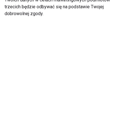
trzecich będzie odbywać się na podstawie Twojej
dobrowolnej zgody.
„Dobry" i „zły"
Top 5 Przepisów Fit z
cholesterol - co warto
Arbuza
wiedzieć na ich temat i
jak zadbać o
prawidłową dietę?
Dzięki tym technikom
Pij więcej wody i
przestaniesz podjadać
chudnij skuteczniej!
Sprawdź, ile
naprawdę
potrzebujesz żeby
chudnąć