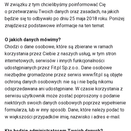
Osłów.
W związku z tym chcielibyśmy poinformować Cię
o przetwarzaniu Twoich danych oraz zasadach, na jakich
Dietetycy podkreślają, że niezwykle bogatym
będzie się to odbywało po dniu 25 maja 2018 roku. Poniżej
źródłem błonnika jest łuska gryczana – produkt od
znajdziesz podstawowe informacje na ten temat.
niedawna dostępny na naszym rynku, i otręby.
O jakich danych mówimy?
Chodzi o dane osobowe, które są zbierane w ramach
– Otręby owsiane dodatkowo zawierają beta-
korzystania przez Ciebie z naszych usług, w tym stron
glukany. Są to substancje odpowiedzialne za
internetowych, serwisów i innych funkcjonalności
odporność naszego organizmu. Beta-glukan jest
udostępnianych przez Fit.pl Sp.z.o.o.. Dane osobowe
frakcją błonnika rozpuszczalną w wodzie i ma
niezbędne gromadzone przez serwis www.fit.pl są objęte
ochroną danych osobowych: nie są i nie będą nikomu
zdolność absorbowania wszelkich toksyn, włącznie
odsprzedawana ani udostępniane. W czasie korzystania z
z metalami ciężkimi. Ma zdolność wiązania
serwisu użytkownik może zostać poproszony o podanie
cholesterolu i usuwania go z naszego organizmu. W
niektórych swoich danych osobowych poprzez wypełnienie
związku z tym przyczynia się również do obniżenia
formularza, lub w inny sposób. Dane, które należy podać to
poziomu cholesterolu we krwi i poprawienia jej
w większości przypadków imię, nazwisko i adres e-mail.
parametrów – dodaje Aleksandra Osłów.
Kto będzie administratorem Twoich danych?