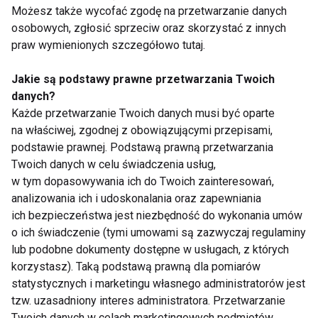
podczas odchudzania
Możesz także wycofać zgodę na przetwarzanie danych
Pokaż więcej
osobowych, zgłosić sprzeciw oraz skorzystać z innych
praw wymienionych szczegółowo tutaj.
Jakie są podstawy prawne przetwarzania Twoich
danych?
Diety
Każde przetwarzanie Twoich danych musi być oparte
na właściwej, zgodnej z obowiązującymi przepisami,
podstawie prawnej. Podstawą prawną przetwarzania
Twoich danych w celu świadczenia usług,
w tym dopasowywania ich do Twoich zainteresowań,
analizowania ich i udoskonalania oraz zapewniania
ich bezpieczeństwa jest niezbędność do wykonania umów
o ich świadczenie (tymi umowami są zazwyczaj regulaminy
Wpływ kolorów na
Poznaj 3 przepisy na
nastrój i apetyt –
fit letnie sałatki
lub podobne dokumenty dostępne w usługach, z których
psychologia jedzenia
korzystasz). Taką podstawą prawną dla pomiarów
statystycznych i marketingu własnego administratorów jest
tzw. uzasadniony interes administratora. Przetwarzanie
Twoich danych w celach marketingowych podmiotów