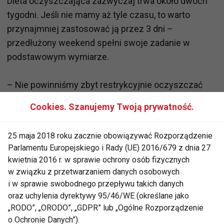
Dieta oczyszczająca zazwyczaj trwa około dwóch
tygodni. Jeśli nie mamy aż tyle czasu, to warto
przynajmniej zastosować ją przez 3 dni –
przedłużony weekend spełni swoje zadanie w
podstawowym wymiarze.
– Nie powinniśmy zbyt restrykcyjnie oczyszczać
swojego organizmu ze względu na to, że potrzebuje
Cookies. Szanujemy Twoją prywatność.
on też związków budulcowych. Odpowiednio
zbilansowana dieta powinna zawierać również
25 maja 2018 roku zacznie obowiązywać Rozporządzenie
zdrowe nienasycone kwasy tłuszczowe i białka.
Parlamentu Europejskiego i Rady (UE) 2016/679 z dnia 27
Dodatkowym uzupełnieniem, pozwalającym
kwietnia 2016 r. w sprawie ochrony osób fizycznych
osiągnąć szybkie rezultaty, jest błonnik, tzw. włókno
w związku z przetwarzaniem danych osobowych
pokarmowe. Pięknie wymiata on wszelkie
i w sprawie swobodnego przepływu takich danych
oraz uchylenia dyrektywy 95/46/WE (określane jako
zanieczyszczenia z naszych jelit, dbając o to, by
„RODO”, „ORODO”, „GDPR” lub „Ogólne Rozporządzenie
nasz brzuch stał się płaski – mówi Aleksandra
o Ochronie Danych”).