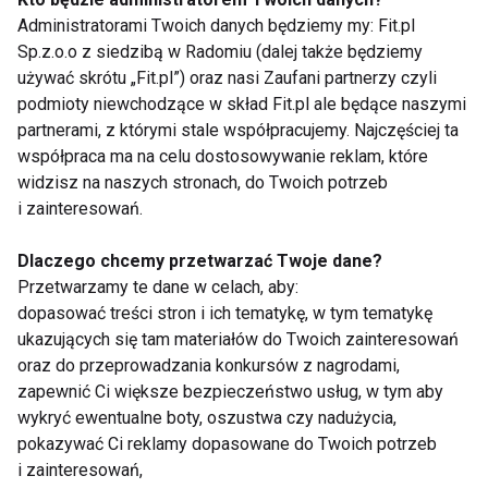
Administratorami Twoich danych będziemy my: Fit.pl
Uzupełnieniem diety detoksykującej jest aktywność
Sp.z.o.o z siedzibą w Radomiu (dalej także będziemy
fizyczna. W tym czasie można pozwolić sobie na
używać skrótu „Fit.pl”) oraz nasi Zaufani partnerzy czyli
rower, jogging czy nordic walking.
podmioty niewchodzące w skład Fit.pl ale będące naszymi
partnerami, z którymi stale współpracujemy. Najczęściej ta
www.fit.pl
współpraca ma na celu dostosowywanie reklam, które
widzisz na naszych stronach, do Twoich potrzeb
i zainteresowań.
DIETA
DIETY
DIETA OCZYSZCZAJĄCA
DETOKS
ODCHUDZANIE NA WIOSNĘ
Dlaczego chcemy przetwarzać Twoje dane?
Przetwarzamy te dane w celach, aby:
FIT LIGHT
dopasować treści stron i ich tematykę, w tym tematykę
ukazujących się tam materiałów do Twoich zainteresowań
oraz do przeprowadzania konkursów z nagrodami,
zapewnić Ci większe bezpieczeństwo usług, w tym aby
wykryć ewentualne boty, oszustwa czy nadużycia,
pokazywać Ci reklamy dopasowane do Twoich potrzeb
Dieta
i zainteresowań,