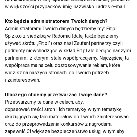
łączyć je ze świeżymi owocami sezonowymi.
w większości przypadków imię, nazwisko i adres e-mail.
8. Chłodniki i lekkie zupy
Kto będzie administratorem Twoich danych?
Administratorami Twoich danych będziemy my: Fit.pl
Choć wiele osób zapomina o zupach latem, chłodniki
Sp.z.o.o z siedzibą w Radomiu (dalej także będziemy
należą do najlepszych produktów wspierających
używać skrótu „Fit.pl”) oraz nasi Zaufani partnerzy czyli
podmioty niewchodzące w skład Fit.pl ale będące naszymi
nawodnienie.
partnerami, z którymi stale współpracujemy. Najczęściej ta
współpraca ma na celu dostosowywanie reklam, które
Przygotowane na bazie kefiru, jogurtu lub maślanki z
widzisz na naszych stronach, do Twoich potrzeb
dodatkiem ogórków, rzodkiewek i koperku
i zainteresowań.
dostarczają jednocześnie płynów, witamin oraz
elektrolitów.
Dlaczego chcemy przetwarzać Twoje dane?
Przetwarzamy te dane w celach, aby:
Dobrym wyborem będą również lekkie zupy
dopasować treści stron i ich tematykę, w tym tematykę
warzywne, które pomagają uzupełnić wodę i
ukazujących się tam materiałów do Twoich zainteresowań
składniki mineralne utracone wraz z potem.
oraz do przeprowadzania konkursów z nagrodami,
zapewnić Ci większe bezpieczeństwo usług, w tym aby