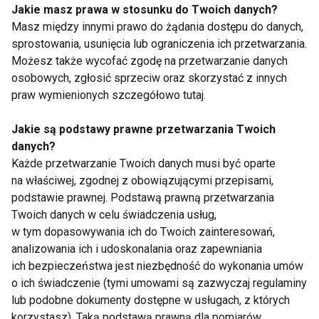
Jakie masz prawa w stosunku do Twoich danych?
Latem warto wybierać lekkie dania, które nie
Masz między innymi prawo do żądania dostępu do danych,
obciążają układu pokarmowego. Świetnym
sprostowania, usunięcia lub ograniczenia ich przetwarzania.
rozwiązaniem są sałatki z pomidorami i ogórkami,
Możesz także wycofać zgodę na przetwarzanie danych
chłodniki, jogurt z owocami, koktajle na bazie kefiru
osobowych, zgłosić sprzeciw oraz skorzystać z innych
czy grillowana cukinia z dodatkiem świeżych ziół.
praw wymienionych szczegółowo tutaj.
Takie posiłki nie tylko pomagają utrzymać
Jakie są podstawy prawne przetwarzania Twoich
nawodnienie, ale również dostarczają energii i
danych?
Każde przetwarzanie Twoich danych musi być oparte
niezbędnych składników odżywczych.
na właściwej, zgodnej z obowiązującymi przepisami,
podstawie prawnej. Podstawą prawną przetwarzania
Jeśli zastanawiasz się,
co jeść, żeby się nawodnić
,
Twoich danych w celu świadczenia usług,
odpowiedź jest prostsza, niż się wydaje. Arbuz,
w tym dopasowywania ich do Twoich zainteresowań,
ogórek, pomidory, cukinia, truskawki, kefir, jogurt
analizowania ich i udoskonalania oraz zapewniania
naturalny oraz chłodniki to produkty, które doskonale
ich bezpieczeństwa jest niezbędność do wykonania umów
wspierają organizm podczas upałów.
o ich świadczenie (tymi umowami są zazwyczaj regulaminy
lub podobne dokumenty dostępne w usługach, z których
Pamiętaj, że odpowiednie nawodnienie zaczyna się
korzystasz). Taką podstawą prawną dla pomiarów