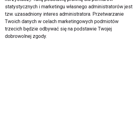
nie tylko od szklanki wody, ale również od dobrze
statystycznych i marketingu własnego administratorów jest
tzw. uzasadniony interes administratora. Przetwarzanie
skomponowanego talerza. W upalne dni warto
Twoich danych w celach marketingowych podmiotów
wykorzystać sezonowe produkty, które naturalnie
trzecich będzie odbywać się na podstawie Twojej
pomagają zadbać o zdrowie i dobre samopoczucie.
dobrowolnej zgody.
DIETA
Dieta