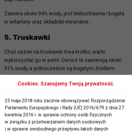
Zawiera około 94% wody, jest lekkostrawna i bogata
w witaminy oraz składniki mineralne.
5. Truskawki
Choć sezon na truskawki trwa krótko, warto
wykorzystać go w pełni. Owoce te zawierają około
91% wody, a jednocześnie są bogatym źródłem
witaminy C, błonnika i przeciwutleniaczy.
Cookies. Szanujemy Twoją prywatność.
Stanowią doskonałą przekąskę lub dodatek do
jogurtów, owsianek i koktajli.
25 maja 2018 roku zacznie obowiązywać Rozporządzenie
Parlamentu Europejskiego i Rady (UE) 2016/679 z dnia 27
6. Kefir
kwietnia 2016 r. w sprawie ochrony osób fizycznych
w związku z przetwarzaniem danych osobowych
Zastanawiając się,
co jeść, żeby się nawodnić
, nie
i w sprawie swobodnego przepływu takich danych