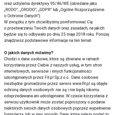
oraz uchylenia dyrektywy 95/46/WE (określane jako
warto ograniczać się wyłącznie do owoców i
„RODO”, „ORODO”, „GDPR” lub „Ogólne Rozporządzenie
warzyw.
o Ochronie Danych”).
W związku z tym chcielibyśmy poinformować Cię
Kefir zawiera dużą ilość wody, a jednocześnie
o przetwarzaniu Twoich danych oraz zasadach, na jakich
dostarcza białka, wapnia oraz cennych bakterii
będzie się to odbywało po dniu 25 maja 2018 roku. Poniżej
probiotycznych wspierających pracę jelit.
znajdziesz podstawowe informacje na ten temat.
Schłodzony kefir świetnie sprawdza się jako lekki
O jakich danych mówimy?
posiłek lub baza do chłodników.
Chodzi o dane osobowe, które są zbierane w ramach
korzystania przez Ciebie z naszych usług, w tym stron
7. Jogurt naturalny
internetowych, serwisów i innych funkcjonalności
udostępnianych przez Fit.pl Sp.z.o.o.. Dane osobowe
niezbędne gromadzone przez serwis www.fit.pl są objęte
Podobnie działa jogurt naturalny. Dzięki wysokiej
ochroną danych osobowych: nie są i nie będą nikomu
zawartości wody i białka pomaga nie tylko utrzymać
odsprzedawana ani udostępniane. W czasie korzystania z
nawodnienie, ale również zapewnia uczucie sytości.
serwisu użytkownik może zostać poproszony o podanie
niektórych swoich danych osobowych poprzez wypełnienie
Najlepiej wybierać produkty bez dodatku cukru i
formularza, lub w inny sposób. Dane, które należy podać to