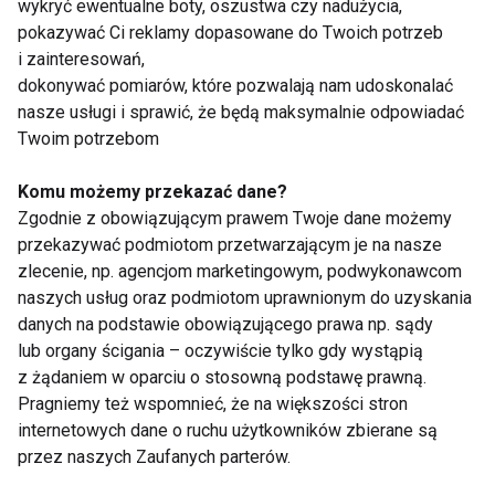
Dlaczego sama woda nie zawsze
wykryć ewentualne boty, oszustwa czy nadużycia,
pokazywać Ci reklamy dopasowane do Twoich potrzeb
wystarczy?
i zainteresowań,
dokonywać pomiarów, które pozwalają nam udoskonalać
Podczas intensywnego pocenia organizm traci nie
nasze usługi i sprawić, że będą maksymalnie odpowiadać
tylko wodę, ale również sód, potas i magnez.
Twoim potrzebom
Produkty bogate w wodę dostarczają jednocześnie
wielu składników odżywczych, dzięki czemu
Komu możemy przekazać dane?
Zgodnie z obowiązującym prawem Twoje dane możemy
wspierają prawidłową gospodarkę wodno-
przekazywać podmiotom przetwarzającym je na nasze
elektrolitową.
zlecenie, np. agencjom marketingowym, podwykonawcom
naszych usług oraz podmiotom uprawnionym do uzyskania
Dlatego najlepsze efekty daje połączenie
danych na podstawie obowiązującego prawa np. sądy
regularnego picia wody z dietą bogatą w świeże
lub organy ścigania – oczywiście tylko gdy wystąpią
warzywa, owoce oraz fermentowane produkty
z żądaniem w oparciu o stosowną podstawę prawną.
mleczne.
Pragniemy też wspomnieć, że na większości stron
internetowych dane o ruchu użytkowników zbierane są
Jak komponować posiłki w upały?
przez naszych Zaufanych parterów.