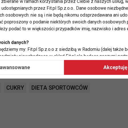
zbierane w ramach korzystania przez Ciebie z naszych usług, w
noważonej diety. Dostępność zdrowych zamienników
i udostępnianych przez Fit.pl Sp.z.o.o.. Dane osobowe niezbęd
ych osobowych: nie są i nie będą nikomu odsprzedawana ani udo
ć poproszony o podanie niektórych swoich danych osobowych p
zne dla zdrowia, tj. stewia, erytrytol, czy tagatoza,
ależy podać to w większości przypadków imię, nazwisko i adres e
żywnością, marketach, w internecie. Dzięki nim
woich danych?
kim smakiem, jednocześnie stosując wartościową dietę
ędziemy my: Fit.pl Sp.z.o.o z siedzibą w Radomiu (dalej także b
 podmioty niewchodzące w skład Fit.pl ale będące naszymi partne
współpraca ma na celu dostosowywanie reklam, które widzisz na
aawansowane
Akceptuję 
 Twoje dane?
CUKRY
DIETA SPORTOWCÓW
aby:
atykę, w tym tematykę ukazujących się tam materiałów do Twoic
grodami,
two usług, w tym aby wykryć ewentualne boty, oszustwa czy na
e do Twoich potrzeb i zainteresowań,
alają nam udoskonalać nasze usługi i sprawić, że będą maksy