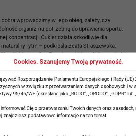
 ile dobra wprowadzimy w jego obieg, zależy, czy
dolność organizmu potrzebną do uprawiania sportu,
j koncentracji. Cukier działa szkodliwie dla
h naturalny rytm – podkreśla Beata Straszewska.
ifornijskiego w San Francisco, który od kilkunastu lat
Cookies. Szanujemy Twoją prywatność.
e spożycie cukru, alarmuje, że cukier jest toksyczny
łanie cukru jest szczególnie destrukcyjne dla mózgu, co
ązywać Rozporządzenie Parlamentu Europejskiego i Rady (UE) 
nawczych, czy umiejętności podejmowania decyzji,
 fizycznych w związku z przetwarzaniem danych osobowych i w
u. Cukier jest więc wielkim wrogiem każdego
rektywy 95/46/WE (określane jako „RODO”, „ORODO”, „GDPR” lub
ać problemy z koncentracją, wahania nastrojów, a w
do insulinooporności mózgu, która zwiększa
informować Cię o przetwarzaniu Twoich danych oraz zasadach, n
o choroby Alzheimera.
ej znajdziesz podstawowe informacje na ten temat.
 pozwala zawodowym sportowcom i amatorom