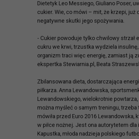
Dietetyk Leo Messiego, Giuliano Poser, u
cukier. Wie, co mówi – mit, że krzepi, ju
negatywne skutki jego spożywania.
- Cukier powoduje tylko chwilowy strzał 
cukru we krwi, trzustka wydziela insulinę
organizm traci więc energię, zamiast j
ekspertka Stewiarnia.pl, Beata Straszew
Zbilansowana dieta, dostarczająca energi
piłkarza. Anna Lewandowska, sportsmenka
Lewandowskiego, wielokrotnie powtarza, 
można myśleć o samym treningu, trzeba t
mówiła przed Euro 2016 Lewandowska, któr
w piłce nożnej. Jest ona autorytetem dla 
Kapustka, młoda nadzieja polskiego futbo