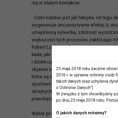
nią w stałym kontakcie.
- Ciało ludzkie jest jak fabryka: od tego,
wygeneruje ono pozytywne efekty, tj. wy
umięśnioną sylwetkę, zdolność wyostrzone
większości tych procesów, zakłócając ic
Robert Lustig, profesor z Uniwersytetu Kal
bada, jaki wpływ na organizm ma nadmiern
i działa uzależniająco jak narkotyk. Dzia
25 maja 2018 roku zacznie obowi
objawia się zaburzeniami zdolności poz
2016 r. w sprawie ochrony osób
które są szczególnie potrzebne na boisk
takich danych oraz uchylenia dy
sportowca – jego spożywanie może wywoł
o Ochronie Danych”).
skrajnych przypadkach prowadzić nawet 
W związku z tym chcielibyśmy po
prawdopodobieństwo wystąpienia m.in. d
po dniu 25 maja 2018 roku. Poniż
O jakich danych mówimy?
Wybór produktów dostępnych na rynku