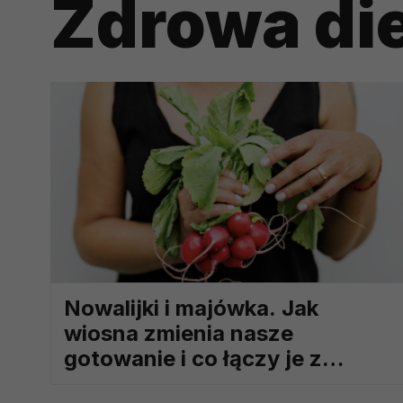
Zdrowa di
potrzebom
Komu możemy przekazać dane
Zgodnie z obowiązującym prawe
np. agencjom marketingowym, p
obowiązującego prawa np. sądy l
prawną. Pragniemy też wspomnieć
Zaufanych parterów.
Jakie masz prawa w stosunku 
Masz między innymi prawo do żąd
także wycofać zgodę na przetwar
szczegółowo tutaj.
Nowalijki i majówka. Jak
Jakie są podstawy prawne prz
wiosna zmienia nasze
Każde przetwarzanie Twoich dany
gotowanie i co łączy je z
Podstawą prawną przetwarzania 
analizowania ich i udoskonalani
serami
(tymi umowami są zazwyczaj regu