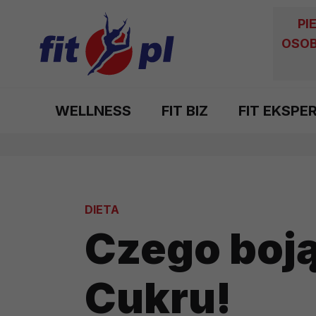
PI
OSOB
WELLNESS
FIT BIZ
FIT EKSPE
DIETA
Czego boją
Cukru!