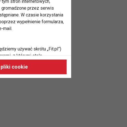
 tym stron internetowych,
ne gromadzone przez serwis
stępniane. W czasie korzystania
oprzez wypełnienie formularza,
-mail.
ędziemy używać skrótu „Fit.pl”)
rami, z którymi stale
 naszych stronach, do Twoich
pliki cookie
h zainteresowań oraz do
dużycia,
malnie odpowiadać Twoim