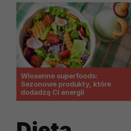
prawną dla pomiarów statystyczny
Przetwarzanie Twoich danych w c
zgody.
Wiosenne superfoods:
Sezonowe produkty, które
dodadzą Ci energii
Dieta