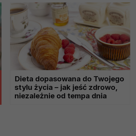
ch i marketingu własnego administratorów jest tzw. uzasadniony
elach marketingowych podmiotów trzecich będzie odbywać się 
Dieta dopasowana do Twojego
stylu życia – jak jeść zdrowo,
niezależnie od tempa dnia