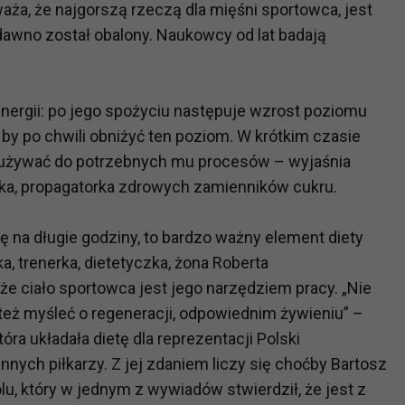
waża, że najgorszą rzeczą dla mięśni sportowca, jest
ż dawno został obalony. Naukowcy od lat badają
energii: po jego spożyciu następuje wzrost poziomu
, by po chwili obniżyć ten poziom. W krótkim czasie
ą zużywać do potrzebnych mu procesów – wyjaśnia
ska, propagatorka zdrowych zamienników cukru.
ę na długie godziny, to bardzo ważny element diety
, trenerka, dietetyczka, żona Roberta
że ciało sportowca jest jego narzędziem pracy. „Nie
eż myśleć o regeneracji, odpowiednim żywieniu” –
a układała dietę dla reprezentacji Polski
innych piłkarzy. Z jej zdaniem liczy się choćby Bartosz
lu, który w jednym z wywiadów stwierdził, że jest z