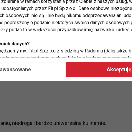
zbierane w ramach korzystania przez Ciebie z naszych usług, w
i udostępnianych przez Fit.pl Sp.z.o.o.. Dane osobowe niezbęd
ych osobowych: nie są i nie będą nikomu odsprzedawana ani udo
ywności fizycznej organizm potrzebuje stabilnego
ć poproszony o podanie niektórych swoich danych osobowych p
ytość na dłużej i ogranicza chęć podjadania wysoko
ależy podać to w większości przypadków imię, nazwisko i adres e
woich danych?
ędziemy my: Fit.pl Sp.z.o.o z siedzibą w Radomiu (dalej także b
ać:
 podmioty niewchodzące w skład Fit.pl ale będące naszymi partne
współpraca ma na celu dostosowywanie reklam, które widzisz na
aawansowane
Akceptuję 
 Twoje dane?
aby:
atykę, w tym tematykę ukazujących się tam materiałów do Twoic
grodami,
two usług, w tym aby wykryć ewentualne boty, oszustwa czy na
e do Twoich potrzeb i zainteresowań,
iu, niedroga i bardzo uniwersalna kulinarnie.
alają nam udoskonalać nasze usługi i sprawić, że będą maksy