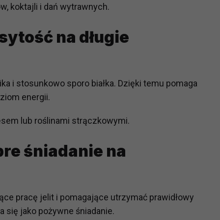
, koktajli i dań wytrawnych.
ch i marketingu własnego administratorów jest tzw. uzasadniony
elach marketingowych podmiotów trzecich będzie odbywać się 
sytość na długie
ika i stosunkowo sporo białka. Dzięki temu pomaga
ziom energii.
ęsem lub roślinami strączkowymi.
re śniadanie na
ące pracę jelit i pomagające utrzymać prawidłowy
 się jako pożywne śniadanie.