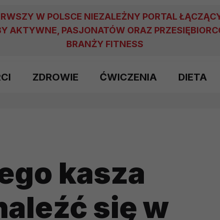
ERWSZY W POLSCE NIEZALEŻNY PORTAL ŁĄCZĄC
Y AKTYWNE, PASJONATÓW ORAZ PRZESIĘBIOR
BRANŻY FITNESS
RCI
ZDROWIE
ĆWICZENIA
DIETA
zego kasza
aleźć się w