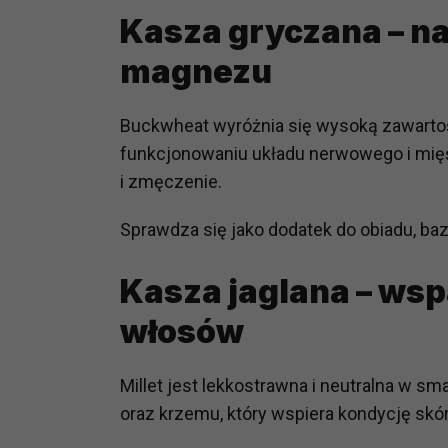
potrzebom
Kasza gryczana – na
Komu możemy przekazać dane
magnezu
Zgodnie z obowiązującym prawe
np. agencjom marketingowym, p
Buckwheat
wyróżnia się wysoką zawarto
obowiązującego prawa np. sądy l
funkcjonowaniu układu nerwowego i mięś
prawną. Pragniemy też wspomnieć
i zmęczenie.
Zaufanych parterów.
Sprawdza się jako dodatek do obiadu, baz
Jakie masz prawa w stosunku 
Masz między innymi prawo do żąd
także wycofać zgodę na przetwar
Kasza jaglana – wspa
szczegółowo tutaj.
włosów
Jakie są podstawy prawne prz
Każde przetwarzanie Twoich dany
Millet
jest lekkostrawna i neutralna w sm
Podstawą prawną przetwarzania 
oraz krzemu, który wspiera kondycję skór
analizowania ich i udoskonalani
(tymi umowami są zazwyczaj regu