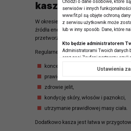
Chodzi o dane osobowe, które są 
kaszę?
serwisów i innych funkcjonalnośc
www.fit.pl są objęte ochroną dan
W okresie intensywnej nauki, pracy i akt
z serwisu użytkownik może zosta
źródła energii. Kasza pomaga utrzymać s
lub w inny sposób. Dane, które n
przetworzonych przekąsek.
Kto będzie administratorem T
Administratorami Twoich danych b
Regularne spożywanie kasz może wspier
oraz nasi Zaufani partnerzy czyli
współpracujemy. Najczęściej ta 
koncentrację i pamięć,
Ustawienia z
potrzeb i zainteresowań.
prawidłową pracę mięśni,
Dlaczego chcemy przetwarzać
zdrowie jelit,
Przetwarzamy te dane w celach, 
kondycję skóry, włosów i paznokci,
dopasować treści stron i ich tem
przeprowadzania konkursów z na
utrzymanie prawidłowej masy ciała.
zapewnić Ci większe bezpieczeńs
pokazywać Ci reklamy dopasowan
Dodatkowo kasza jest łatwa w przygotowan
dokonywać pomiarów, które pozw