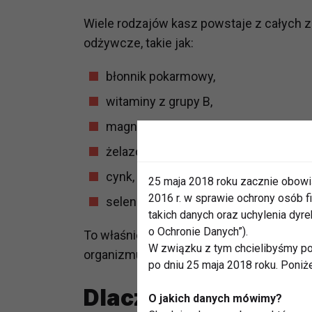
Wiele rodzajów kasz powstaje z całych z
odżywcze, takie jak:
błonnik pokarmowy,
witaminy z grupy B,
magnez,
żelazo,
cynk,
25 maja 2018 roku zacznie obowi
2016 r. w sprawie ochrony osób
selen.
takich danych oraz uchylenia dy
o Ochronie Danych”).
To właśnie te substancje wspierają ukła
W związku z tym chcielibyśmy po
organizmu.
po dniu 25 maja 2018 roku. Poniż
Dlaczego młodzi dor
O jakich danych mówimy?