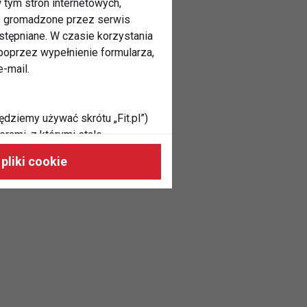
 tym stron internetowych,
ne gromadzone przez serwis
stępniane. W czasie korzystania
oprzez wypełnienie formularza,
-mail.
ędziemy używać skrótu „Fit.pl”)
rami, z którymi stale
 naszych stronach, do Twoich
pliki cookie
h zainteresowań oraz do
dużycia,
malnie odpowiadać Twoim