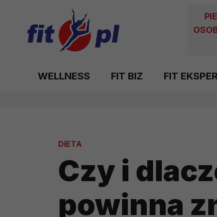
PI
OSOB
WELLNESS
FIT BIZ
FIT EKSPE
DIETA
Czy i dlac
powinna zn