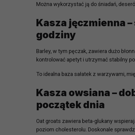
Można wykorzystać ją do śniadań, deserów
prawną dla pomiarów statystyczny
Przetwarzanie Twoich danych w c
Kasza jęczmienna – 
zgody.
godziny
Barley
, w tym pęczak, zawiera dużo błonn
kontrolować apetyt i utrzymać stabilny po
To idealna baza sałatek z warzywami, mi
Kasza owsiana – dob
początek dnia
Oat groats
zawiera beta-glukany wspieraj
poziom cholesterolu. Doskonale sprawdza