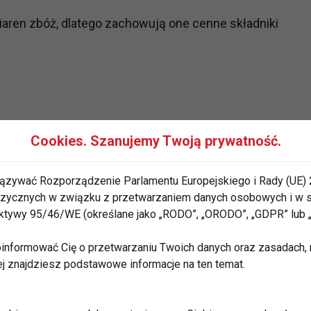
iaren zbóż, dlatego zachowują one cenne składniki
Cookies. Szanujemy Twoją prywatność.
ązywać Rozporządzenie Parlamentu Europejskiego i Rady (UE) 
 fizycznych w związku z przetwarzaniem danych osobowych i w
rektywy 95/46/WE (określane jako „RODO”, „ORODO”, „GDPR” lub
d nerwowy, koncentrację, odporność i regenerację
informować Cię o przetwarzaniu Twoich danych oraz zasadach, n
ej znajdziesz podstawowe informacje na ten temat.
ośli powinni jeść