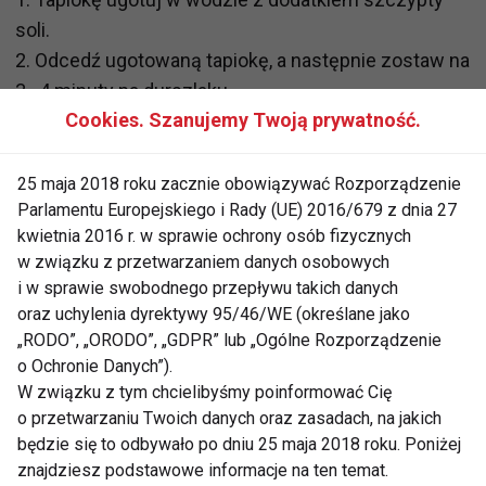
soli.
2. Odcedź ugotowaną tapiokę, a następnie zostaw na
3–4 minuty na durszlaku.
Cookies. Szanujemy Twoją prywatność.
3. Przełóż tapiokę do miski, dodaj śmietanę
kokosową oraz słodzik i dokładnie wymieszaj.
4. W szklance lub np. pudełku, które możemy zabrać
25 maja 2018 roku zacznie obowiązywać Rozporządzenie
Parlamentu Europejskiego i Rady (UE) 2016/679 z dnia 27
ze sobą, ułóż warstwami owoce na przemian z
kwietnia 2016 r. w sprawie ochrony osób fizycznych
tapioką. Większe owoce pokrój na małe kawałki.
w związku z przetwarzaniem danych osobowych
i w sprawie swobodnego przepływu takich danych
OWOCE
DIETA
oraz uchylenia dyrektywy 95/46/WE (określane jako
„RODO”, „ORODO”, „GDPR” lub „Ogólne Rozporządzenie
o Ochronie Danych”).
W związku z tym chcielibyśmy poinformować Cię
o przetwarzaniu Twoich danych oraz zasadach, na jakich
Owoce
będzie się to odbywało po dniu 25 maja 2018 roku. Poniżej
znajdziesz podstawowe informacje na ten temat.