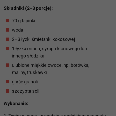
Składniki (2–3 porcje):
70 g tapioki
woda
2–3 łyżki śmietanki kokosowej
1 łyżka miodu, syropu klonowego lub
innego słodzika
ulubione miękkie owoce, np. borówka,
maliny, truskawki
garść granoli
szczypta soli
Wykonanie:
1. Tapiokę ugotuj w wodzie z dodatkiem szczypty