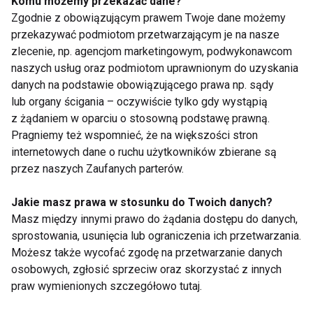
Komu możemy przekazać dane?
Zgodnie z obowiązującym prawem Twoje dane możemy
przekazywać podmiotom przetwarzającym je na nasze
Czy jedzenie po 20:00
Dlaczego po sałatce
zlecenie, np. agencjom marketingowym, podwykonawcom
naprawdę tuczy?
nadal jesteś głodny?
naszych usług oraz podmiotom uprawnionym do uzyskania
Dietetyk wyjaśnia, co
Dietetyk wyjaśnia
danych na podstawie obowiązującego prawa np. sądy
mówi nauka
najczęstsze błędy
lub organy ścigania – oczywiście tylko gdy wystąpią
podczas odchudzania
z żądaniem w oparciu o stosowną podstawę prawną.
Pragniemy też wspomnieć, że na większości stron
internetowych dane o ruchu użytkowników zbierane są
przez naszych Zaufanych parterów.
Lody codziennie?
5 produktów, które
Jakie masz prawa w stosunku do Twoich danych?
Dietetyk mówi, kiedy
latem odwadniają
Masz między innymi prawo do żądania dostępu do danych,
to naprawdę nie jest
bardziej, niż myślisz
sprostowania, usunięcia lub ograniczenia ich przetwarzania.
problem
Możesz także wycofać zgodę na przetwarzanie danych
osobowych, zgłosić sprzeciw oraz skorzystać z innych
praw wymienionych szczegółowo tutaj.