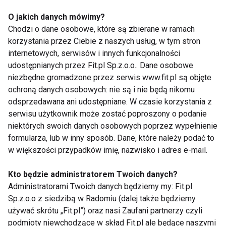
O jakich danych mówimy?
Chodzi o dane osobowe, które są zbierane w ramach
korzystania przez Ciebie z naszych usług, w tym stron
internetowych, serwisów i innych funkcjonalności
udostępnianych przez Fit.pl Sp.z.o.o.. Dane osobowe
Jabłka znów
Co lepsze: jagody czy
niezbędne gromadzone przez serwis www.fit.pl są objęte
najchętniej
borówki
ochroną danych osobowych: nie są i nie będą nikomu
wybieranym owocem
amerykańskie?
odsprzedawana ani udostępniane. W czasie korzystania z
w Polsce
serwisu użytkownik może zostać poproszony o podanie
niektórych swoich danych osobowych poprzez wypełnienie
formularza, lub w inny sposób. Dane, które należy podać to
w większości przypadków imię, nazwisko i adres e-mail.
Kto będzie administratorem Twoich danych?
Bezmleczne waniliowe
Słodki grill, czyli
Administratorami Twoich danych będziemy my: Fit.pl
gofry z owocami
wrzuć owoc na ruszt!
Sp.z.o.o z siedzibą w Radomiu (dalej także będziemy
używać skrótu „Fit.pl”) oraz nasi Zaufani partnerzy czyli
podmioty niewchodzące w skład Fit.pl ale będące naszymi
Pokaż więcej