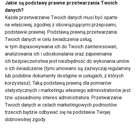
Jakie są podstawy prawne przetwarzania Twoich
danych?
Każde przetwarzanie Twoich danych musi być oparte
7 kolacji do 400 kcal,
Piknik na plaży
które sycą i pomagają
zamiast restauracji.
na właściwej, zgodnej z obowiązującymi przepisami,
przetrwać letnie upały
Jakie przekąski zabrać
podstawie prawnej. Podstawą prawną przetwarzania
ze sobą na wakacyjny
Twoich danych w celu świadczenia usług,
wyjazd?
w tym dopasowywania ich do Twoich zainteresowań,
Pokaż więcej
analizowania ich i udoskonalania oraz zapewniania
ich bezpieczeństwa jest niezbędność do wykonania umów
o ich świadczenie (tymi umowami są zazwyczaj regulaminy
lub podobne dokumenty dostępne w usługach, z których
korzystasz). Taką podstawą prawną dla pomiarów
Nie przegap nowości ze
statystycznych i marketingu własnego administratorów jest
świata FIT!
tzw. uzasadniony interes administratora. Przetwarzanie
Twoich danych w celach marketingowych podmiotów
trzecich będzie odbywać się na podstawie Twojej
Zapisz się do naszego newslettera
dobrowolnej zgody.