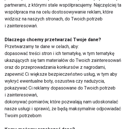
partnerami, z którymi stale współpracujemy. Najczęściej ta
współpraca ma na celu dostosowywanie reklam, które
widzisz na naszych stronach, do Twoich potrzeb
i zainteresowań.
Dieta
Dlaczego chcemy przetwarzać Twoje dane?
Przetwarzamy te dane w celach, aby:
dopasować treści stron i ich tematykę, w tym tematykę
ukazujących się tam materiałów do Twoich zainteresowań
oraz do przeprowadzania konkursów z nagrodami,
zapewnić Ci większe bezpieczeństwo usług, w tym aby
wykryć ewentualne boty, oszustwa czy nadużycia,
Mrożone jogurtowe
Chłodnik proteinowy z
pokazywać Ci reklamy dopasowane do Twoich potrzeb
batoniki z owocami –
pieczonych buraków i
i zainteresowań,
zdrowy deser bez
skyru – lekki obiad na
dokonywać pomiarów, które pozwalają nam udoskonalać
cukru, który
upalne dni
nasze usługi i sprawić, że będą maksymalnie odpowiadać
pokochasz tego lata
Twoim potrzebom