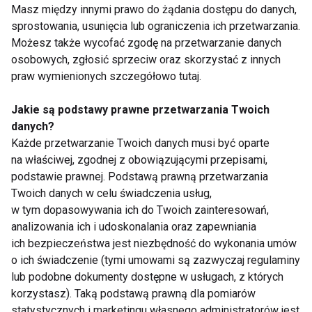
świata FIT!
Masz między innymi prawo do żądania dostępu do danych,
sprostowania, usunięcia lub ograniczenia ich przetwarzania.
Możesz także wycofać zgodę na przetwarzanie danych
Zapisz się do naszego newslettera
osobowych, zgłosić sprzeciw oraz skorzystać z innych
praw wymienionych szczegółowo tutaj.
Jakie są podstawy prawne przetwarzania Twoich
Wyrażam zgodę na otrzymywanie informacji
danych?
handlowej drogą elektroniczną na podany adres e-mail
Każde przetwarzanie Twoich danych musi być oparte
przez FIT.PL. Więcej informacji znajdziesz w Polityce
na właściwej, zgodnej z obowiązującymi przepisami,
Prywatności.
podstawie prawnej. Podstawą prawną przetwarzania
Twoich danych w celu świadczenia usług,
ZAPISZ SIĘ
w tym dopasowywania ich do Twoich zainteresowań,
analizowania ich i udoskonalania oraz zapewniania
ich bezpieczeństwa jest niezbędność do wykonania umów
o ich świadczenie (tymi umowami są zazwyczaj regulaminy
lub podobne dokumenty dostępne w usługach, z których
korzystasz). Taką podstawą prawną dla pomiarów
WSPÓŁPRACA
statystycznych i marketingu własnego administratorów jest