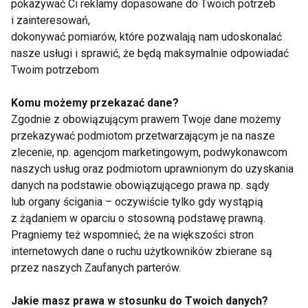
pokazywać Ci reklamy dopasowane do Twoich potrzeb
Zielony koktajl – kupny
Koktajlowo,
czy samodzielnie
owocowo...
i zainteresowań,
przygotowany?
dokonywać pomiarów, które pozwalają nam udoskonalać
nasze usługi i sprawić, że będą maksymalnie odpowiadać
Twoim potrzebom
Komu możemy przekazać dane?
Zgodnie z obowiązującym prawem Twoje dane możemy
przekazywać podmiotom przetwarzającym je na nasze
zlecenie, np. agencjom marketingowym, podwykonawcom
Koktajlowo,
naszych usług oraz podmiotom uprawnionym do uzyskania
owocowo...
danych na podstawie obowiązującego prawa np. sądy
lub organy ścigania – oczywiście tylko gdy wystąpią
Pokaż więcej
z żądaniem w oparciu o stosowną podstawę prawną.
Pragniemy też wspomnieć, że na większości stron
internetowych dane o ruchu użytkowników zbierane są
przez naszych Zaufanych parterów.
Nie przegap nowości ze
Jakie masz prawa w stosunku do Twoich danych?