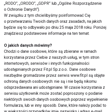
„RODO”, „ORODO”, „GDPR” lub „Ogólne Rozporządzenie
o Ochronie Danych”).
W związku z tym chcielibyśmy poinformować Cię
7 kolacji do 400 kcal,
Pizza, kebab,
o przetwarzaniu Twoich danych oraz zasadach, na jakich
które sycą i pomagają
cheeseburger z
będzie się to odbywało po dniu 25 maja 2018 roku. Poniżej
przetrwać letnie upały
kaszą? Zaskakujące
znajdziesz podstawowe informacje na ten temat.
pomysły kulinarne
O jakich danych mówimy?
Pokaż więcej
Chodzi o dane osobowe, które są zbierane w ramach
korzystania przez Ciebie z naszych usług, w tym stron
internetowych, serwisów i innych funkcjonalności
udostępnianych przez Fit.pl Sp.z.o.o.. Dane osobowe
Koktajle
niezbędne gromadzone przez serwis www.fit.pl są objęte
ochroną danych osobowych: nie są i nie będą nikomu
odsprzedawana ani udostępniane. W czasie korzystania z
serwisu użytkownik może zostać poproszony o podanie
niektórych swoich danych osobowych poprzez wypełnienie
formularza, lub w inny sposób. Dane, które należy podać to
w większości przypadków imię, nazwisko i adres e-mail.