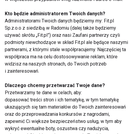
Koktajle
Oczyść organizm za
Kto będzie administratorem Twoich danych?
wzmacniające
pomocą zielonych
Administratorami Twoich danych będziemy my: Fit.pl
odporność – przepisy i
smoothies
Sp.z.o.o z siedzibą w Radomiu (dalej także będziemy
korzyści zdrowotne
używać skrótu „Fit.pl”) oraz nasi Zaufani partnerzy czyli
podmioty niewchodzące w skład Fit.pl ale będące naszymi
partnerami, z którymi stale współpracujemy. Najczęściej ta
współpraca ma na celu dostosowywanie reklam, które
widzisz na naszych stronach, do Twoich potrzeb
i zainteresowań.
Żyj koktajlowo!
Jak łączyć składniki w
KONKURS!!
sokach i koktajlach?
Dlaczego chcemy przetwarzać Twoje dane?
Przetwarzamy te dane w celach, aby:
dopasować treści stron i ich tematykę, w tym tematykę
ukazujących się tam materiałów do Twoich zainteresowań
oraz do przeprowadzania konkursów z nagrodami,
zapewnić Ci większe bezpieczeństwo usług, w tym aby
wykryć ewentualne boty, oszustwa czy nadużycia,