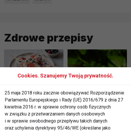
Zdrowe przepisy
Cookies. Szanujemy Twoją prywatność.
Mrożone jogurtowe
Chłodnik proteinowy z
25 maja 2018 roku zacznie obowiązywać Rozporządzenie
batoniki z owocami –
pieczonych buraków i
Parlamentu Europejskiego i Rady (UE) 2016/679 z dnia 27
zdrowy deser bez
skyru – lekki obiad na
kwietnia 2016 r. w sprawie ochrony osób fizycznych
cukru, który
upalne dni
w związku z przetwarzaniem danych osobowych
pokochasz tego lata
i w sprawie swobodnego przepływu takich danych
oraz uchylenia dyrektywy 95/46/WE (określane jako