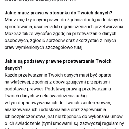
cukru, który
upalne dni
pokochasz tego lata
Jakie masz prawa w stosunku do Twoich danych?
Masz między innymi prawo do żądania dostępu do danych,
sprostowania, usunięcia lub ograniczenia ich przetwarzania.
Możesz także wycofać zgodę na przetwarzanie danych
osobowych, zgłosić sprzeciw oraz skorzystać z innych
praw wymienionych szczegółowo tutaj.
Czy jedzenie po 20:00
Dlaczego po sałatce
naprawdę tuczy?
nadal jesteś głodny?
Jakie są podstawy prawne przetwarzania Twoich
Dietetyk wyjaśnia, co
Dietetyk wyjaśnia
danych?
mówi nauka
najczęstsze błędy
podczas odchudzania
Każde przetwarzanie Twoich danych musi być oparte
Pokaż więcej
na właściwej, zgodnej z obowiązującymi przepisami,
podstawie prawnej. Podstawą prawną przetwarzania
Twoich danych w celu świadczenia usług,
w tym dopasowywania ich do Twoich zainteresowań,
analizowania ich i udoskonalania oraz zapewniania
Przepisy
ich bezpieczeństwa jest niezbędność do wykonania umów
o ich świadczenie (tymi umowami są zazwyczaj regulaminy