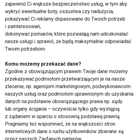
zapewnić Ci większe bezpieczeństwo usług, w tym aby
wykryć ewentualne boty, oszustwa czy nadużycia,
DIETA
PRZEPISY
ZDROWE PRZEPISY
pokazywać Ci reklamy dopasowane do Twoich potrzeb
i zainteresowań,
KOKTAJLE
dokonywać pomiarów, które pozwalają nam udoskonalać
nasze usługi i sprawić, że będą maksymalnie odpowiadać
Twoim potrzebom
Komu możemy przekazać dane?
Dieta
Zgodnie z obowiązującym prawem Twoje dane możemy
przekazywać podmiotom przetwarzającym je na nasze
zlecenie, np. agencjom marketingowym, podwykonawcom
naszych usług oraz podmiotom uprawnionym do uzyskania
danych na podstawie obowiązującego prawa np. sądy
lub organy ścigania – oczywiście tylko gdy wystąpią
z żądaniem w oparciu o stosowną podstawę prawną.
Pragniemy też wspomnieć, że na większości stron
Mrożone jogurtowe
Chłodnik proteinowy z
internetowych dane o ruchu użytkowników zbierane są
batoniki z owocami –
pieczonych buraków i
przez naszych Zaufanych parterów.
zdrowy deser bez
skyru – lekki obiad na