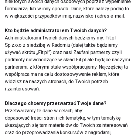
niektórych swoich danych osobowych poprzez wypełnienie
1 garść mięty
formularza, lub w inny sposób. Dane, które należy podać to
Sok z jednej cytryny
w większości przypadków imię, nazwisko i adres e-mail.
1 łyżka miodu
Kto będzie administratorem Twoich danych?
Kilka kostek lodu
Administratorami Twoich danych będziemy my: Fit.pl
Sp.z.o.o z siedzibą w Radomiu (dalej także będziemy
Przygotowanie:
Wszystkie składniki umieść w
używać skrótu „Fit.pl”) oraz nasi Zaufani partnerzy czyli
blenderze, dodaj lód i miksuj, aż koktajl będzie gładki.
podmioty niewchodzące w skład Fit.pl ale będące naszymi
partnerami, z którymi stale współpracujemy. Najczęściej ta
Arbuz, ogórek i mięta dostarczą orzeźwiającego
współpraca ma na celu dostosowywanie reklam, które
smaku, idealnego na letnie dni.
widzisz na naszych stronach, do Twoich potrzeb
i zainteresowań.
Dodając te zielone koktajle do swojej codziennej
diety, nie tylko zadbacie o zdrowie, ale także
Dlaczego chcemy przetwarzać Twoje dane?
poczujecie przyrost energii i witalności. Spróbujcie
Przetwarzamy te dane w celach, aby:
różnych kombinacji składników, dostosowując je do
dopasować treści stron i ich tematykę, w tym tematykę
swoich preferencji smakowych, a wasze ciało na
ukazujących się tam materiałów do Twoich zainteresowań
oraz do przeprowadzania konkursów z nagrodami,
pewno Wam za to podziękuje!