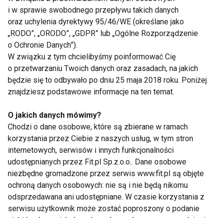
i w sprawie swobodnego przepływu takich danych
1 łyżeczka spiruliny
oraz uchylenia dyrektywy 95/46/WE (określane jako
1 szklanka wody kokosowej
„RODO”, „ORODO”, „GDPR” lub „Ogólne Rozporządzenie
o Ochronie Danych”).
Przygotowanie:
Wszystkie składniki wrzuć do
W związku z tym chcielibyśmy poinformować Cię
blendera, dodaj wodę kokosową i miksuj do
o przetwarzaniu Twoich danych oraz zasadach, na jakich
uzyskania gładkiej konsystencji. Ten koktajl pełen
będzie się to odbywało po dniu 25 maja 2018 roku. Poniżej
znajdziesz podstawowe informacje na ten temat.
superfoods dostarczy organizmowi potężną dawkę
antyoksydantów.
O jakich danych mówimy?
Chodzi o dane osobowe, które są zbierane w ramach
5.
Oczyszczający koktajl z arbuzem
korzystania przez Ciebie z naszych usług, w tym stron
internetowych, serwisów i innych funkcjonalności
Składniki:
udostępnianych przez Fit.pl Sp.z.o.o.. Dane osobowe
niezbędne gromadzone przez serwis www.fit.pl są objęte
1 kawałek arbuza, obranego i
ochroną danych osobowych: nie są i nie będą nikomu
pokrojonego
odsprzedawana ani udostępniane. W czasie korzystania z
1 ogórek, obrany i pokrojony
serwisu użytkownik może zostać poproszony o podanie