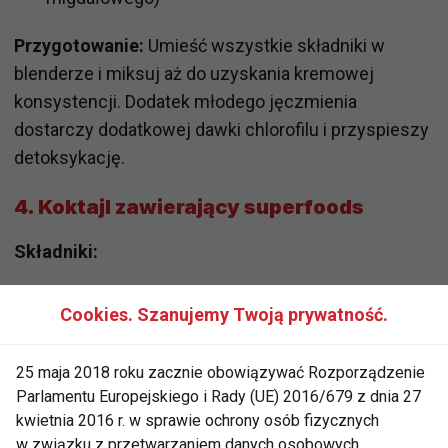
Przygotowanie:
Umieść wszystkie składniki w
blenderze i miksuj aż do uzyskania kremowej
konsystencji. Dodatek młodego jęczmienia
dostarczy dodatkowej dawki chlorofilu i przyspieszy
detoksykację.
4.
Koktajl zawierający superfoods
Składniki:
1 garść szpinaku
Cookies. Szanujemy Twoją prywatność.
1/2 szklanki jagód goji (namoczone w
wodzie przez noc)
25 maja 2018 roku zacznie obowiązywać Rozporządzenie
Parlamentu Europejskiego i Rady (UE) 2016/679 z dnia 27
1/2 avocado
kwietnia 2016 r. w sprawie ochrony osób fizycznych
1 łyżka nasion chia
w związku z przetwarzaniem danych osobowych