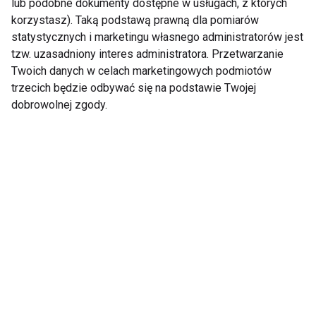
lub podobne dokumenty dostępne w usługach, z których
korzystasz). Taką podstawą prawną dla pomiarów
statystycznych i marketingu własnego administratorów jest
tzw. uzasadniony interes administratora. Przetwarzanie
Twoich danych w celach marketingowych podmiotów
trzecich będzie odbywać się na podstawie Twojej
Spring Rolls czyli
TOP 3 fit dania z
dobrowolnej zgody.
wiosna w ruloniku!
żurawiną – smak,
energia i zdrowie w
jednym
Poznaj TOP 5
5 nietypowych form
przepisów na fit dania
ruchu, które spalają
rybne
więcej kalorii niż
bieganie