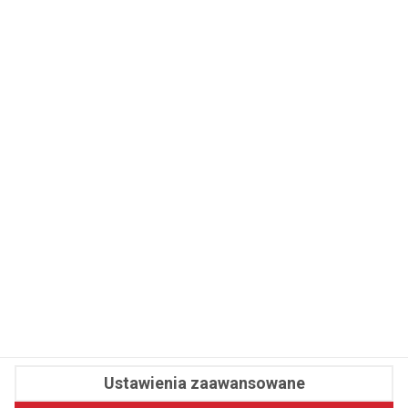
WSPÓŁPRACA
REDAKCJA
PRYWATNOŚĆ
Cookies
Powiadomienia
Newsletter
Fit.pl © 2026 Wszystkie prawa zastrzeżone.
Ustawienia zaawansowane
Pawelec.info