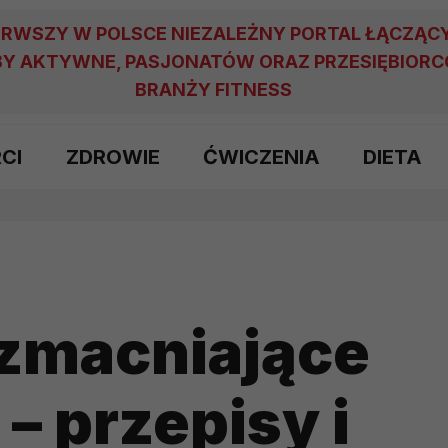
ERWSZY W POLSCE NIEZALEŻNY PORTAL ŁĄCZĄC
Y AKTYWNE, PASJONATÓW ORAZ PRZESIĘBIOR
BRANŻY FITNESS
RCI
ZDROWIE
ĆWICZENIA
DIETA
wzmacniające
– przepisy i