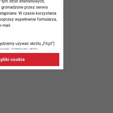
 tym stron internetowych,
ne gromadzone przez serwis
stępniane. W czasie korzystania
oprzez wypełnienie formularza,
-mail.
ędziemy używać skrótu „Fit.pl”)
rami, z którymi stale
 naszych stronach, do Twoich
pliki cookie
h zainteresowań oraz do
dużycia,
malnie odpowiadać Twoim