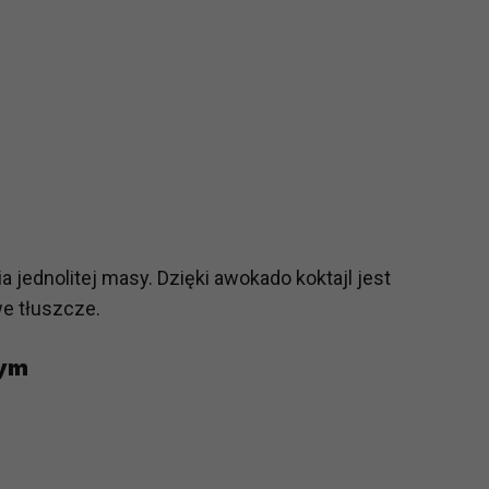
ch i marketingu własnego administratorów jest tzw. uzasadniony
elach marketingowych podmiotów trzecich będzie odbywać się 
 jednolitej masy. Dzięki awokado koktajl jest
e tłuszcze.
wym