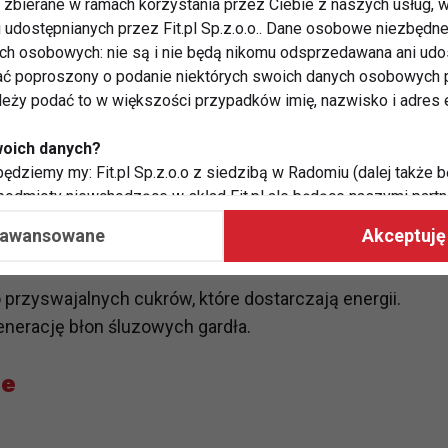
zbierane w ramach korzystania przez Ciebie z naszych usług, w
działa nawilżająco i detoksykująco, wspierając
i udostępnianych przez Fit.pl Sp.z.o.o.. Dane osobowe niezbęd
ych osobowych: nie są i nie będą nikomu odsprzedawana ani udo
ć poproszony o podanie niektórych swoich danych osobowych p
ależy podać to w większości przypadków imię, nazwisko i adres e
 silnych właściwości przeciwzapalnych i
woich danych?
y składnik, wspiera działanie układu
ędziemy my: Fit.pl Sp.z.o.o z siedzibą w Radomiu (dalej także b
 po infekcjach.
 podmioty niewchodzące w skład Fit.pl ale będące naszymi partne
współpraca ma na celu dostosowywanie reklam, które widzisz na
aawansowane
Akceptuję 
 Twoje dane?
 przyswajalnych cukrów, które dostarczają energii.
aby:
generację błon śluzowych gardła.
atykę, w tym tematykę ukazujących się tam materiałów do Twoic
grodami,
le
two usług, w tym aby wykryć ewentualne boty, oszustwa czy na
e do Twoich potrzeb i zainteresowań,
alają nam udoskonalać nasze usługi i sprawić, że będą maksy