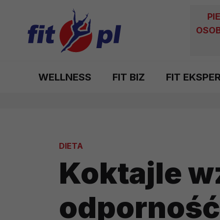
PI
OSOB
WELLNESS
FIT BIZ
FIT EKSPE
DIETA
Koktajle 
odporność 