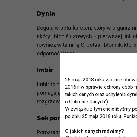
Dynia
Bogata w beta-karoten, który w organizmi
skóry i błon śluzowych – pierwszej linii 
również witaminę C, potas i błonnik, kt
odpornościowy.
Imbir
25 maja 2018 roku zacznie obowi
Imbir to naturalny antybiotyk. Ma właści
2016 r. w sprawie ochrony osób
pomagają zwalczać infekcje. Zawarte w ni
takich danych oraz uchylenia dy
rozgrzewająco i wspierają krążenie.
o Ochronie Danych”).
W związku z tym chcielibyśmy po
po dniu 25 maja 2018 roku. Poniż
Sok pomarańczowy
O jakich danych mówimy?
Pomarańcze to jedno z najlepszych źróde