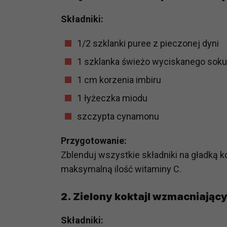
potrzebom
Składniki:
Komu możemy przekazać dane
1/2 szklanki puree z pieczonej dyni
Zgodnie z obowiązującym prawe
np. agencjom marketingowym, p
1 szklanka świeżo wyciskanego so
obowiązującego prawa np. sądy l
1 cm korzenia imbiru
prawną. Pragniemy też wspomnieć
Zaufanych parterów.
1 łyżeczka miodu
szczypta cynamonu
Jakie masz prawa w stosunku 
Masz między innymi prawo do żąd
Przygotowanie:
także wycofać zgodę na przetwar
szczegółowo tutaj.
Zblenduj wszystkie składniki na gładką 
maksymalną ilość witaminy C.
Jakie są podstawy prawne prz
Każde przetwarzanie Twoich dany
2.
Zielony koktajl wzmacniając
Podstawą prawną przetwarzania 
analizowania ich i udoskonalani
Składniki:
(tymi umowami są zazwyczaj regu