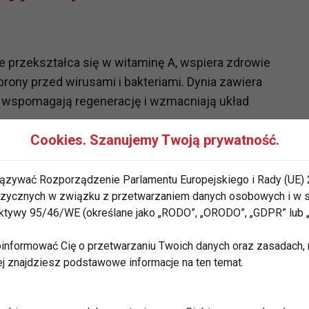
e przekształca się w witaminę A, wspiera zdrowie
obrony przed wirusami i bakteriami. Dynia zawiera
óre wspomagają regenerację i wzmacniają układ
Cookies. Szanujemy Twoją prywatność.
ązywać Rozporządzenie Parlamentu Europejskiego i Rady (UE) 
wości przeciwzapalne i antyoksydacyjne, które
 fizycznych w związku z przetwarzaniem danych osobowych i w
m związki bioaktywne, takie jak gingerol, działają
rektywy 95/46/WE (określane jako „RODO”, „ORODO”, „GDPR” lub
informować Cię o przetwarzaniu Twoich danych oraz zasadach, n
ej znajdziesz podstawowe informacje na ten temat.
ł witaminy C, która jest kluczowa dla wzmocnienia