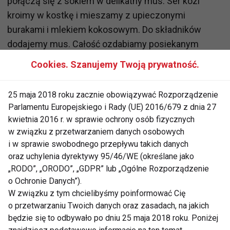
połączą się z sokiem w delikatny mus. Ser kozi
kroimy w kostkę i mieszamy z upieczonymi
burakami i mlekiem kokosowym. Do składników
dodajemy mus. Całość ozdabiamy posiekanym
tymiankiem i suszonymi pomidorami.
Cookies. Szanujemy Twoją prywatność.
Dalej
25 maja 2018 roku zacznie obowiązywać Rozporządzenie
Parlamentu Europejskiego i Rady (UE) 2016/679 z dnia 27
kwietnia 2016 r. w sprawie ochrony osób fizycznych
w związku z przetwarzaniem danych osobowych
ZDROWE PRZEPISY
ZDJĘCIA
GALERIA
i w sprawie swobodnego przepływu takich danych
oraz uchylenia dyrektywy 95/46/WE (określane jako
DIETA
„RODO”, „ORODO”, „GDPR” lub „Ogólne Rozporządzenie
o Ochronie Danych”).
W związku z tym chcielibyśmy poinformować Cię
o przetwarzaniu Twoich danych oraz zasadach, na jakich
będzie się to odbywało po dniu 25 maja 2018 roku. Poniżej
Zdrowe przepisy