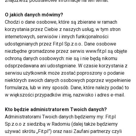
znajdziesz podstawowe informacje na ten temat.
O jakich danych mówimy?
Chodzi o dane osobowe, które są zbierane w ramach
korzystania przez Ciebie z naszych usług, w tym stron
internetowych, serwisów i innych funkcjonalności
udostępnianych przez Fit.pl Sp.z.o.o.. Dane osobowe
niezbędne gromadzone przez serwis www.fit.pl są objęte
Mrożone jogurtowe
Chłodnik proteinowy z
ochroną danych osobowych: nie są i nie będą nikomu
batoniki z owocami –
pieczonych buraków i
odsprzedawana ani udostępniane. W czasie korzystania z
zdrowy deser bez
skyru – lekki obiad na
serwisu użytkownik może zostać poproszony o podanie
cukru, który
upalne dni
pokochasz tego lata
niektórych swoich danych osobowych poprzez wypełnienie
formularza, lub w inny sposób. Dane, które należy podać to
w większości przypadków imię, nazwisko i adres e-mail.
Kto będzie administratorem Twoich danych?
Administratorami Twoich danych będziemy my: Fit.pl
7 kolacji do 400 kcal,
Pizza, kebab,
Sp.z.o.o z siedzibą w Radomiu (dalej także będziemy
które sycą i pomagają
cheeseburger z
używać skrótu „Fit.pl”) oraz nasi Zaufani partnerzy czyli
przetrwać letnie upały
kaszą? Zaskakujące