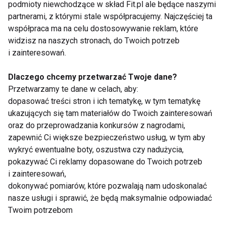
podmioty niewchodzące w skład Fit.pl ale będące naszymi
pomysły kulinarne
partnerami, z którymi stale współpracujemy. Najczęściej ta
współpraca ma na celu dostosowywanie reklam, które
Pokaż więcej
widzisz na naszych stronach, do Twoich potrzeb
i zainteresowań.
Dlaczego chcemy przetwarzać Twoje dane?
Zdjęcia
Przetwarzamy te dane w celach, aby:
dopasować treści stron i ich tematykę, w tym tematykę
ukazujących się tam materiałów do Twoich zainteresowań
oraz do przeprowadzania konkursów z nagrodami,
zapewnić Ci większe bezpieczeństwo usług, w tym aby
wykryć ewentualne boty, oszustwa czy nadużycia,
pokazywać Ci reklamy dopasowane do Twoich potrzeb
i zainteresowań,
Fundacja Medicover z
Dynamiczny rozwój
dokonywać pomiarów, które pozwalają nam udoskonalać
inicjatywą FitSchool w
sieci RMG GYM. W 2
nasze usługi i sprawić, że będą maksymalnie odpowiadać
Gdańsku -
lata - 10 klubów
Twoim potrzebom
nowoczesne
narzędzie wspierające