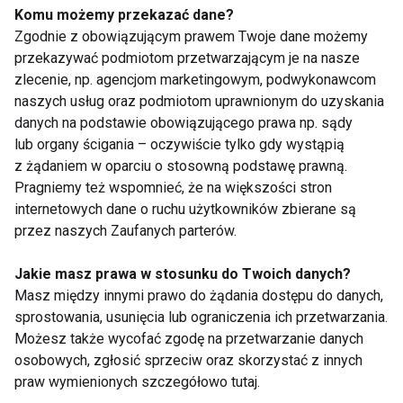
aktywność wśród
Komu możemy przekazać dane?
dzieci
Zgodnie z obowiązującym prawem Twoje dane możemy
przekazywać podmiotom przetwarzającym je na nasze
zlecenie, np. agencjom marketingowym, podwykonawcom
naszych usług oraz podmiotom uprawnionym do uzyskania
Treningowe mity -
Wzmacniamy mięśnie
danych na podstawie obowiązującego prawa np. sądy
sprawdź czy w nie
brzucha - bezpiecznie!
lub organy ścigania – oczywiście tylko gdy wystąpią
wierzysz
z żądaniem w oparciu o stosowną podstawę prawną.
Pragniemy też wspomnieć, że na większości stron
internetowych dane o ruchu użytkowników zbierane są
przez naszych Zaufanych parterów.
Jakie masz prawa w stosunku do Twoich danych?
Masz między innymi prawo do żądania dostępu do danych,
Niezapomniane
Sałatki przepełnione
sprostowania, usunięcia lub ograniczenia ich przetwarzania.
wakacje na zdjęciach
dobrem łososia
Możesz także wycofać zgodę na przetwarzanie danych
osobowych, zgłosić sprzeciw oraz skorzystać z innych
praw wymienionych szczegółowo tutaj.