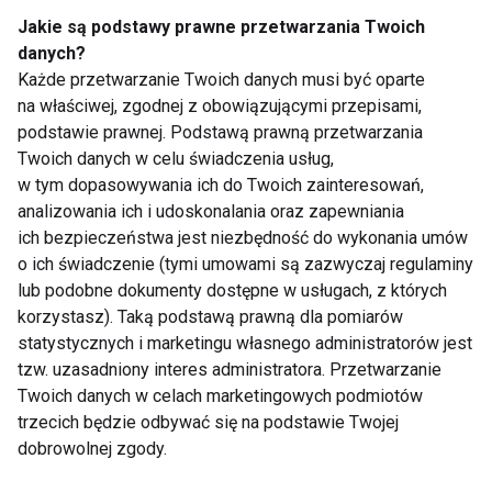
Jakie są podstawy prawne przetwarzania Twoich
danych?
Każde przetwarzanie Twoich danych musi być oparte
na właściwej, zgodnej z obowiązującymi przepisami,
Przepisy na dania z
Zimno? Mamy na to
owocami morza
sposób -
podstawie prawnej. Podstawą prawną przetwarzania
rozgrzewające dania z
Twoich danych w celu świadczenia usług,
bakaliami
w tym dopasowywania ich do Twoich zainteresowań,
analizowania ich i udoskonalania oraz zapewniania
Pokaż więcej
ich bezpieczeństwa jest niezbędność do wykonania umów
o ich świadczenie (tymi umowami są zazwyczaj regulaminy
lub podobne dokumenty dostępne w usługach, z których
korzystasz). Taką podstawą prawną dla pomiarów
statystycznych i marketingu własnego administratorów jest
Nie przegap nowości ze
tzw. uzasadniony interes administratora. Przetwarzanie
świata FIT!
Twoich danych w celach marketingowych podmiotów
trzecich będzie odbywać się na podstawie Twojej
dobrowolnej zgody.
Zapisz się do naszego newslettera