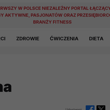
ERWSZY W POLSCE NIEZALEŻNY PORTAL ŁĄCZĄC
Y AKTYWNE, PASJONATÓW ORAZ PRZESIĘBIOR
BRANŻY FITNESS
RCI
ZDROWIE
ĆWICZENIA
DIETA
na
Udostępnij