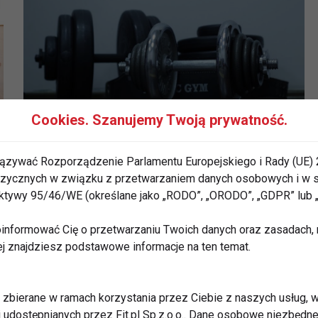
Cookies. Szanujemy Twoją prywatność.
Ekipa Warszawski Koks z
planem otwarcia 3000
ązywać Rozporządzenie Parlamentu Europejskiego i Rady (UE) 
darmowych siłowni!
 fizycznych w związku z przetwarzaniem danych osobowych i w
rektywy 95/46/WE (określane jako „RODO”, „ORODO”, „GDPR” lub
informować Cię o przetwarzaniu Twoich danych oraz zasadach, n
ej znajdziesz podstawowe informacje na ten temat.
zbierane w ramach korzystania przez Ciebie z naszych usług, w
i udostępnianych przez Fit.pl Sp.z.o.o.. Dane osobowe niezbęd