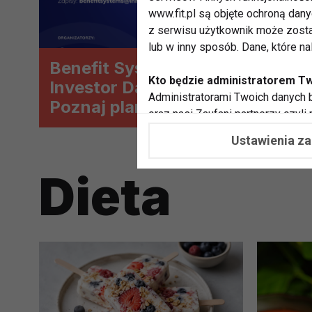
www.fit.pl są objęte ochroną dan
z serwisu użytkownik może zosta
lub w inny sposób. Dane, które n
Benefit Systems Individual
Kto będzie administratorem T
Investor Day już w czwartek.
Administratorami Twoich danych b
Poznaj plany rozwoju spółki na
oraz nasi Zaufani partnerzy czyli
rynku polskim i zagranicznym
współpracujemy. Najczęściej ta 
Ustawienia z
potrzeb i zainteresowań.
Dieta
Dlaczego chcemy przetwarzać
Przetwarzamy te dane w celach, 
dopasować treści stron i ich tem
przeprowadzania konkursów z na
zapewnić Ci większe bezpieczeńs
pokazywać Ci reklamy dopasowan
dokonywać pomiarów, które pozw
potrzebom