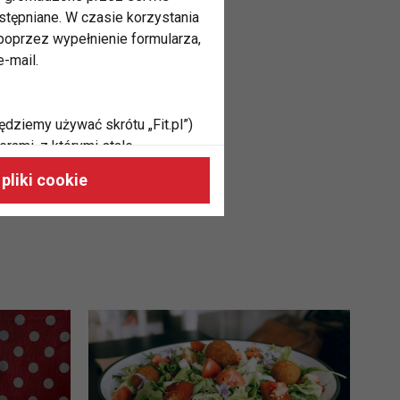
stępniane. W czasie korzystania
oprzez wypełnienie formularza,
-mail.
ędziemy używać skrótu „Fit.pl”)
rami, z którymi stale
 naszych stronach, do Twoich
pliki cookie
h zainteresowań oraz do
dużycia,
malnie odpowiadać Twoim