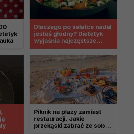
 je na nasze zlecenie,
zyskania danych na podstawie
:00
Dlaczego po sałatce nadal
m w oparciu o stosowną podstawę
etetyk
jesteś głodny? Dietetyk
ików zbierane są przez naszych
nauka
wyjaśnia najczęstsze
błędy podczas
odchudzania
nia ich przetwarzania. Możesz
innych praw wymienionych
episami, podstawie prawnej.
 ich do Twoich zainteresowań,
l,
Piknik na plaży zamiast
onania umów o ich świadczenie
ją
restauracji. Jakie
 korzystasz). Taką podstawą
ały
przekąski zabrać ze sobą
 interes administratora.
na wakacyjny wyjazd?