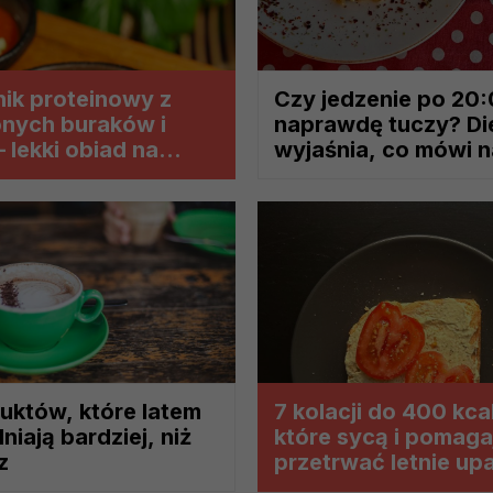
?
m Twoje dane możemy przekazywać podmiotom przetwarzającym
odwykonawcom naszych usług oraz podmiotom uprawnionym do u
ik proteinowy z
Czy jedzenie po 20
ub organy ścigania – oczywiście tylko gdy wystąpią z żądanie
onych buraków i
naprawdę tuczy? Di
, że na większości stron internetowych dane o ruchu użytkown
– lekki obiad na
wyjaśnia, co mówi 
 dni
do Twoich danych?
ania dostępu do danych, sprostowania, usunięcia lub ogranicze
zanie danych osobowych, zgłosić sprzeciw oraz skorzystać z 
etwarzania Twoich danych?
ch musi być oparte na właściwej, zgodnej z obowiązującymi prz
Twoich danych w celu świadczenia usług, w tym dopasowywania
uktów, które latem
7 kolacji do 400 kca
a oraz zapewniania ich bezpieczeństwa jest niezbędność do wyk
iają bardziej, niż
które sycą i pomaga
laminy lub podobne dokumenty dostępne w usługach, z których
z
przetrwać letnie up
ch i marketingu własnego administratorów jest tzw. uzasadniony