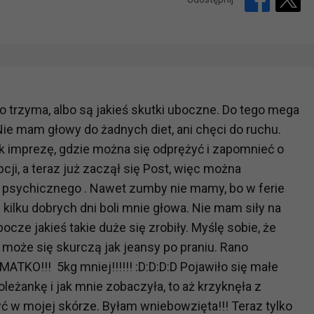
o trzyma, albo są jakieś skutki uboczne. Do tego mega
ie mam głowy do żadnych diet, ani chęci do ruchu.
ek imprezę, gdzie można się odprężyć i zapomnieć o
pcji, a teraz już zaczął się Post, więc można
 psychicznego . Nawet zumby nie mamy, bo w ferie
 kilku dobrych dni boli mnie głowa. Nie mam siły na
bocze jakieś takie duże się zrobiły. Myślę sobie, że
 może się skurczą jak jeansy po praniu. Rano
ATKO!!! 5kg mniej!!!!!! :D:D:D:D Pojawiło się małe
leżankę i jak mnie zobaczyła, to aż krzyknęła z
być w mojej skórze. Byłam wniebowzięta!!! Teraz tylko