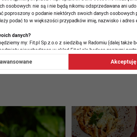
ych osobowych: nie są i nie będą nikomu odsprzedawana ani udo
ć poproszony o podanie niektórych swoich danych osobowych p
ależy podać to w większości przypadków imię, nazwisko i adres e
Planujesz lub jesteś w trakcie
woich danych?
rozszerzania diety malucha?
ędziemy my: Fit.pl Sp.z.o.o z siedzibą w Radomiu (dalej także b
Nie zapomnij o kaszy!
 podmioty niewchodzące w skład Fit.pl ale będące naszymi partne
współpraca ma na celu dostosowywanie reklam, które widzisz na
aawansowane
Akceptuję 
 Twoje dane?
aby:
atykę, w tym tematykę ukazujących się tam materiałów do Twoic
grodami,
two usług, w tym aby wykryć ewentualne boty, oszustwa czy na
e do Twoich potrzeb i zainteresowań,
alają nam udoskonalać nasze usługi i sprawić, że będą maksy