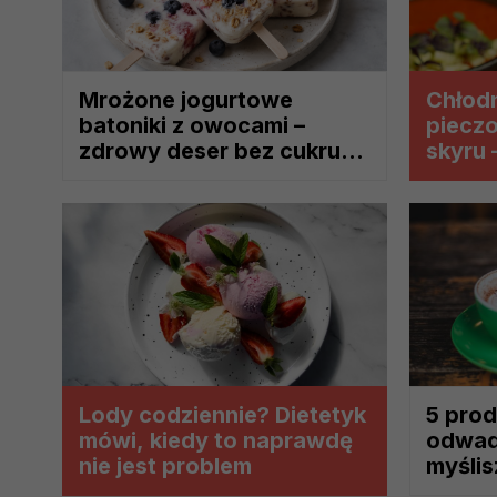
Komu możemy przekazać dane
Zgodnie z obowiązującym prawe
np. agencjom marketingowym, p
Mrożone jogurtowe
Chłodn
obowiązującego prawa np. sądy l
batoniki z owocami –
piecz
prawną. Pragniemy też wspomnieć
zdrowy deser bez cukru,
skyru 
Zaufanych parterów.
który pokochasz tego lata
upalne
Jakie masz prawa w stosunku 
Masz między innymi prawo do żąd
także wycofać zgodę na przetwar
szczegółowo tutaj.
Jakie są podstawy prawne prz
Każde przetwarzanie Twoich dany
Podstawą prawną przetwarzania 
Lody codziennie? Dietetyk
5 prod
analizowania ich i udoskonalani
mówi, kiedy to naprawdę
odwadn
(tymi umowami są zazwyczaj regu
nie jest problem
myślis
prawną dla pomiarów statystyczny