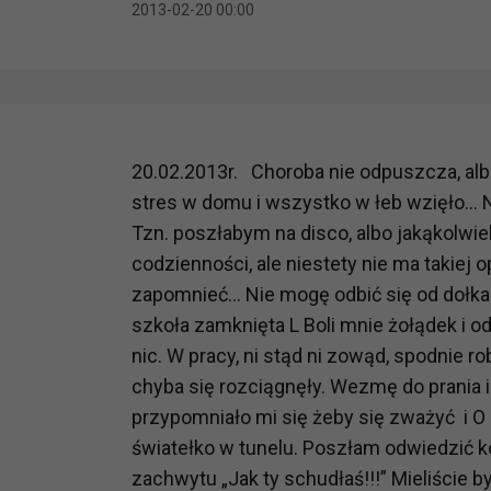
2013-02-20 00:00
20.02.2013r. Choroba nie odpuszcza, alb
stres w domu i wszystko w łeb wzięło… N
Tzn. poszłabym na disco, albo jakąkolwi
codzienności, ale niestety nie ma takiej o
zapomnieć… Nie mogę odbić się od dołka
szkoła zamknięta L Boli mnie żołądek i od
nic. W pracy, ni stąd ni zowąd, spodnie ro
chyba się rozciągnęły. Wezmę do prania i
przypomniało mi się żeby się zważyć i O M
światełko w tunelu. Poszłam odwiedzić ko
zachwytu „Jak ty schudłaś!!!” Mieliście 