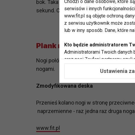
Chodzi o dane osobowe, które są 
bok. Taka pozycja jest trudna do utrzyma
serwisów i innych funkcjonalnośc
sekund. Co jakiś czas wydłużaj ćwiczeni
www.fit.pl są objęte ochroną dan
z serwisu użytkownik może zosta
lub w inny sposób. Dane, które n
Plank na piłce
Kto będzie administratorem T
Administratorami Twoich danych b
oraz nasi Zaufani partnerzy czyli
Nogi połóż na piłce. Podeprzyj się na wy
współpracujemy. Najczęściej ta 
nogami.
Ustawienia z
potrzeb i zainteresowań.
Zmodyfikowana deska
Dlaczego chcemy przetwarzać
Przetwarzamy te dane w celach, 
Przenieś kolano nogi w stronę przeciwneg
dopasować treści stron i ich tem
przeprowadzania konkursów z na
naprzemienne - raz jedna raz druga noga
zapewnić Ci większe bezpieczeńs
pokazywać Ci reklamy dopasowan
www.fit.pl
dokonywać pomiarów, które pozw