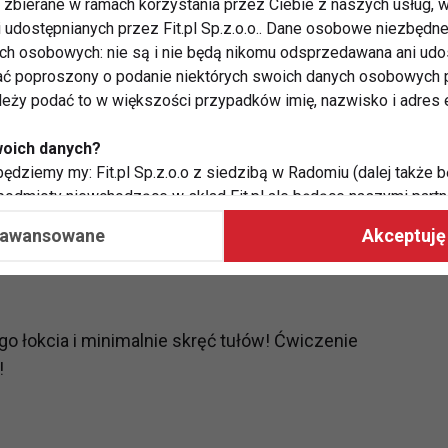
zbierane w ramach korzystania przez Ciebie z naszych usług, w
nia, dlatego początkowo utrzymaj ją chociaż przez 20
i udostępnianych przez Fit.pl Sp.z.o.o.. Dane osobowe niezbęd
e o 5 sekund.
ych osobowych: nie są i nie będą nikomu odsprzedawana ani udo
ć poproszony o podanie niektórych swoich danych osobowych p
ależy podać to w większości przypadków imię, nazwisko i adres e
woich danych?
ędziemy my: Fit.pl Sp.z.o.o z siedzibą w Radomiu (dalej także b
 podmioty niewchodzące w skład Fit.pl ale będące naszymi partne
prostowanych rękach. Przez 20 sekund turlaj piłkę
współpraca ma na celu dostosowywanie reklam, które widzisz na
aawansowane
Akceptuję 
 Twoje dane?
aby:
o łokcia i minimalnie skręć tułów! Ćwiczenie
atykę, w tym tematykę ukazujących się tam materiałów do Twoic
grodami,
!
two usług, w tym aby wykryć ewentualne boty, oszustwa czy na
e do Twoich potrzeb i zainteresowań,
alają nam udoskonalać nasze usługi i sprawić, że będą maksy