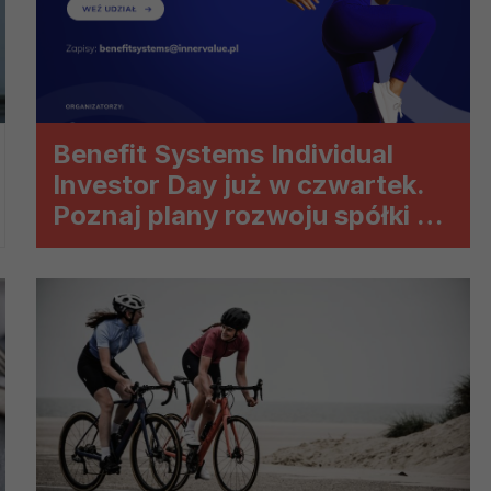
ch i marketingu własnego administratorów jest tzw. uzasadniony
elach marketingowych podmiotów trzecich będzie odbywać się 
Benefit Systems Individual
Investor Day już w czwartek.
Poznaj plany rozwoju spółki na
rynku polskim i zagranicznym