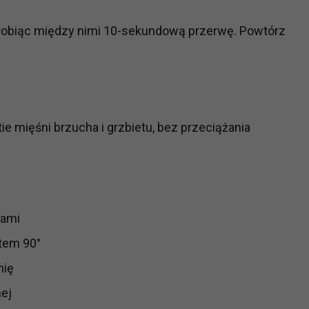
robiąc między nimi 10-sekundową przerwę. Powtórz
ie mięśni brzucha i grzbietu, bez przeciążania
iami
ątem 90°
nię
nej