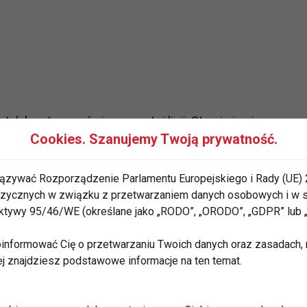
tak by utrzymać się w prostej linii. Staraj się nie
Cookies. Szanujemy Twoją prywatność.
alnie prostej pozycji. Utrzymaj pozycje przez 20
użać trwanie ćwiczenia o kolejne 5 sekund, aż
ązywać Rozporządzenie Parlamentu Europejskiego i Rady (UE) 
 fizycznych w związku z przetwarzaniem danych osobowych i w
rektywy 95/46/WE (określane jako „RODO”, „ORODO”, „GDPR” lub
informować Cię o przetwarzaniu Twoich danych oraz zasadach, n
ej znajdziesz podstawowe informacje na ten temat.
r ciała na łokciu i stopie. Drugą ręką chwyć się pod