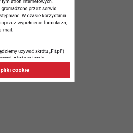
 tym stron internetowych,
ne gromadzone przez serwis
stępniane. W czasie korzystania
oprzez wypełnienie formularza,
-mail.
ędziemy używać skrótu „Fit.pl”)
rami, z którymi stale
 naszych stronach, do Twoich
pliki cookie
h zainteresowań oraz do
dużycia,
malnie odpowiadać Twoim