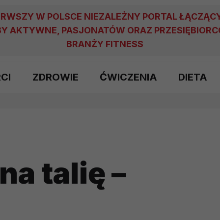
ERWSZY W POLSCE NIEZALEŻNY PORTAL ŁĄCZĄC
Y AKTYWNE, PASJONATÓW ORAZ PRZESIĘBIOR
BRANŻY FITNESS
RCI
ZDROWIE
ĆWICZENIA
DIETA
a talię –