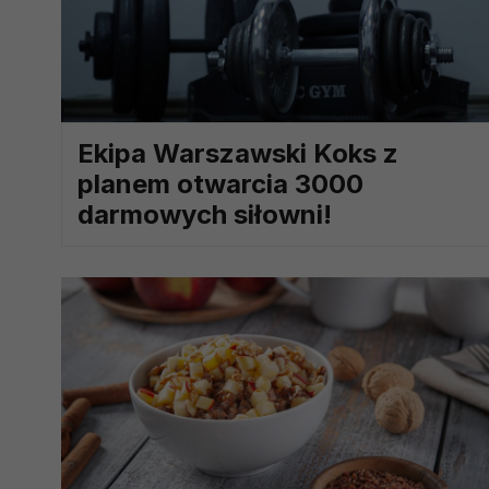
prawną dla pomiarów statystyczny
Przetwarzanie Twoich danych w c
zgody.
Ekipa Warszawski Koks z
planem otwarcia 3000
darmowych siłowni!