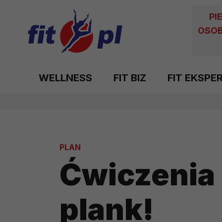
PI
OSOB
WELLNESS
FIT BIZ
FIT EKSPE
PLAN
Ćwiczenia n
plank!