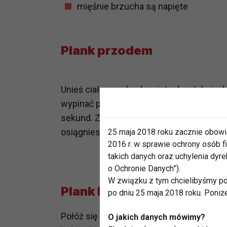
mięśnie brzucha są napięte
Plank przodem
Unieś ciało na rękach zgiętych w łokciach, 
wypinać pośladków i utrzymać ciało w ide
sekund. Z każdym tygodniem możesz wydł
osiągniesz dwie minuty.
25 maja 2018 roku zacznie obowi
2016 r. w sprawie ochrony osób
takich danych oraz uchylenia dy
o Ochronie Danych”).
W związku z tym chcielibyśmy po
Plank bokiem
po dniu 25 maja 2018 roku. Poniż
Połóż się na boku. Unieś się i oprzyj cięża
O jakich danych mówimy?