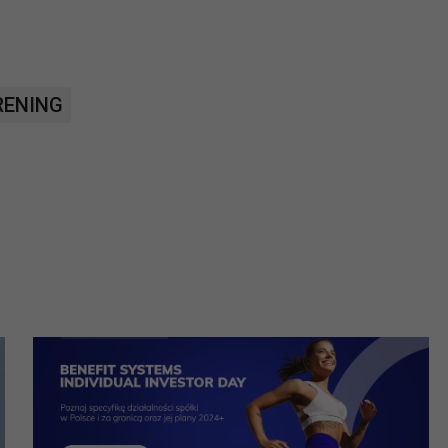
?
m Twoje dane możemy przekazywać podmiotom przetwarzającym
RENING
odwykonawcom naszych usług oraz podmiotom uprawnionym do u
ub organy ścigania – oczywiście tylko gdy wystąpią z żądanie
, że na większości stron internetowych dane o ruchu użytkown
do Twoich danych?
ania dostępu do danych, sprostowania, usunięcia lub ogranicze
zanie danych osobowych, zgłosić sprzeciw oraz skorzystać z 
etwarzania Twoich danych?
ch musi być oparte na właściwej, zgodnej z obowiązującymi prz
Twoich danych w celu świadczenia usług, w tym dopasowywania
a oraz zapewniania ich bezpieczeństwa jest niezbędność do wyk
laminy lub podobne dokumenty dostępne w usługach, z których