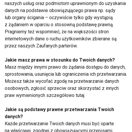
Mandarynki to idealne połączenie przyjemności i
naszych usług oraz podmiotom uprawnionym do uzyskania
zdrowia. Są:
danych na podstawie obowiązującego prawa np. sądy
lub organy ścigania – oczywiście tylko gdy wystąpią
pyszne
z żądaniem w oparciu o stosowną podstawę prawną.
Pragniemy też wspomnieć, że na większości stron
naturalnie słodkie
internetowych dane o ruchu użytkowników zbierane są
niskokaloryczne
przez naszych Zaufanych parterów.
pełne witamin
Jakie masz prawa w stosunku do Twoich danych?
symbolem świąt i ciepłych wspomnień
Masz między innymi prawo do żądania dostępu do danych,
sprostowania, usunięcia lub ograniczenia ich przetwarzania.
Jeśli chcesz wzmacniać odporność, zadbać o linię i
Możesz także wycofać zgodę na przetwarzanie danych
poprawić sobie humor — sięgaj po mandarynki
osobowych, zgłosić sprzeciw oraz skorzystać z innych
praw wymienionych szczegółowo tutaj.
częściej, nie tylko w grudniu. Twój organizm Ci za to
podziękuje!
Jakie są podstawy prawne przetwarzania Twoich
danych?
DIETA
Każde przetwarzanie Twoich danych musi być oparte
na właściwej, zgodnej z obowiązującymi przepisami,