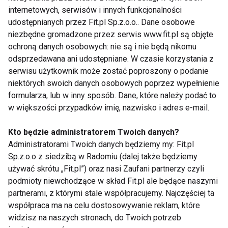
internetowych, serwisów i innych funkcjonalności
5. Idealne na świąteczne i
udostępnianych przez Fit.pl Sp.z.o.o.. Dane osobowe
codzienne fit-przepisy
niezbędne gromadzone przez serwis www.fit.pl są objęte
ochroną danych osobowych: nie są i nie będą nikomu
Mandarynki są nie tylko pyszną przekąską solo.
odsprzedawana ani udostępniane. W czasie korzystania z
serwisu użytkownik może zostać poproszony o podanie
Świetnie sprawdzają się jako dodatek do:
niektórych swoich danych osobowych poprzez wypełnienie
formularza, lub w inny sposób. Dane, które należy podać to
owsianki
w większości przypadków imię, nazwisko i adres e-mail.
sałatek (szczególnie z rukolą i
orzechami)
Kto będzie administratorem Twoich danych?
Administratorami Twoich danych będziemy my: Fit.pl
jogurtu naturalnego
Sp.z.o.o z siedzibą w Radomiu (dalej także będziemy
domowych fit-ciast
używać skrótu „Fit.pl”) oraz nasi Zaufani partnerzy czyli
podmioty niewchodzące w skład Fit.pl ale będące naszymi
wody smakowej lub herbaty
partnerami, z którymi stale współpracujemy. Najczęściej ta
współpraca ma na celu dostosowywanie reklam, które
Ich wszechstronność aż prosi się o eksperymenty —
widzisz na naszych stronach, do Twoich potrzeb
i tu wkracza
kucharz.ai