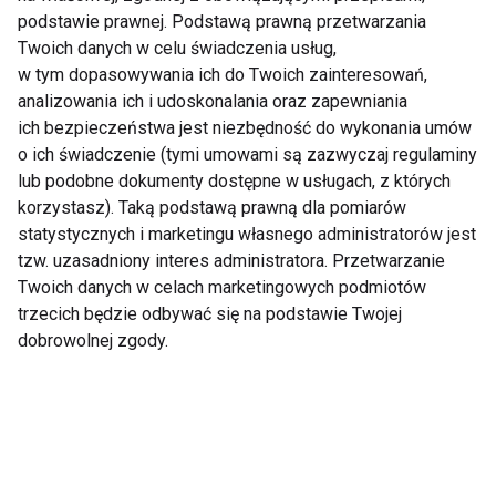
podstawie prawnej. Podstawą prawną przetwarzania
Twoich danych w celu świadczenia usług,
w tym dopasowywania ich do Twoich zainteresowań,
Dieta
analizowania ich i udoskonalania oraz zapewniania
ich bezpieczeństwa jest niezbędność do wykonania umów
o ich świadczenie (tymi umowami są zazwyczaj regulaminy
lub podobne dokumenty dostępne w usługach, z których
korzystasz). Taką podstawą prawną dla pomiarów
statystycznych i marketingu własnego administratorów jest
tzw. uzasadniony interes administratora. Przetwarzanie
Twoich danych w celach marketingowych podmiotów
Mrożone jogurtowe
Chłodnik proteinowy z
trzecich będzie odbywać się na podstawie Twojej
batoniki z owocami –
pieczonych buraków i
dobrowolnej zgody.
zdrowy deser bez
skyru – lekki obiad na
cukru, który
upalne dni
pokochasz tego lata