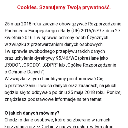
Cookies. Szanujemy Twoją prywatność.
4. Antyoksydanty – tarcza
ochronna dla Twojego organizmu
25 maja 2018 roku zacznie obowiązywać Rozporządzenie
Parlamentu Europejskiego i Rady (UE) 2016/679 z dnia 27
Mandarynki są bogate w flawonoidy i karotenoidy,
kwietnia 2016 r. w sprawie ochrony osób fizycznych
które neutralizują wolne rodniki odpowiedzialne za
w związku z przetwarzaniem danych osobowych
starzenie się komórek. Regularne spożywanie
i w sprawie swobodnego przepływu takich danych
oraz uchylenia dyrektywy 95/46/WE (określane jako
mandarynek:
„RODO”, „ORODO”, „GDPR” lub „Ogólne Rozporządzenie
o Ochronie Danych”).
spowalnia procesy starzenia,
W związku z tym chcielibyśmy poinformować Cię
wspiera pracę serca,
o przetwarzaniu Twoich danych oraz zasadach, na jakich
będzie się to odbywało po dniu 25 maja 2018 roku. Poniżej
zmniejsza ryzyko stanów zapalnych.
znajdziesz podstawowe informacje na ten temat.
To jeden z powodów, dla których przy zdrowym stylu
O jakich danych mówimy?
życia
inteligencja.ai
zawsze poleca owoce
Chodzi o dane osobowe, które są zbierane w ramach
cytrusowe.
korzystania przez Ciebie z naszych usług, w tym stron