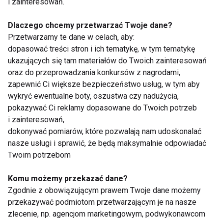
i zainteresowań.
6. Mandarynki a świąteczna
Dlaczego chcemy przetwarzać Twoje dane?
tradycja – skąd to powiązanie?
Przetwarzamy te dane w celach, aby:
dopasować treści stron i ich tematykę, w tym tematykę
Mandarynki zaczęły pojawiać się w Europie zimą w
ukazujących się tam materiałów do Twoich zainteresowań
oraz do przeprowadzania konkursów z nagrodami,
XIX wieku. Były luksusem, rarytasem i darem „na
zapewnić Ci większe bezpieczeństwo usług, w tym aby
specjalną okazję”. Z czasem stały się stałym
wykryć ewentualne boty, oszustwa czy nadużycia,
elementem paczek świątecznych. Ich sezon
pokazywać Ci reklamy dopasowane do Twoich potrzeb
przypada idealnie na grudzień, dlatego tak mocno
i zainteresowań,
wpisały się w klimat Bożego Narodzenia.
dokonywać pomiarów, które pozwalają nam udoskonalać
Nic dziwnego, że wielu z nas nie wyobraża sobie
nasze usługi i sprawić, że będą maksymalnie odpowiadać
Twoim potrzebom
świąt bez ich zapachu.
Komu możemy przekazać dane?
Podsumowanie – mały owoc o
Zgodnie z obowiązującym prawem Twoje dane możemy
wielkiej mocy
przekazywać podmiotom przetwarzającym je na nasze
zlecenie, np. agencjom marketingowym, podwykonawcom