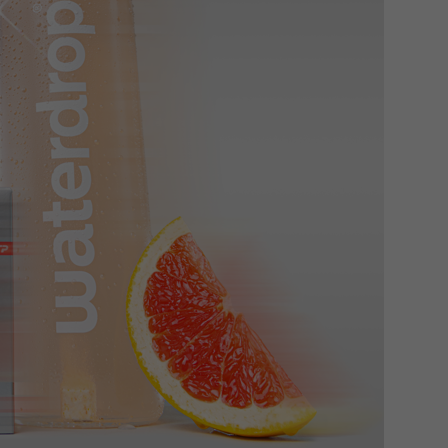
?
m Twoje dane możemy przekazywać podmiotom przetwarzającym
odwykonawcom naszych usług oraz podmiotom uprawnionym do u
ub organy ścigania – oczywiście tylko gdy wystąpią z żądanie
, że na większości stron internetowych dane o ruchu użytkown
do Twoich danych?
ania dostępu do danych, sprostowania, usunięcia lub ogranicze
zanie danych osobowych, zgłosić sprzeciw oraz skorzystać z 
etwarzania Twoich danych?
ch musi być oparte na właściwej, zgodnej z obowiązującymi prz
Twoich danych w celu świadczenia usług, w tym dopasowywania
a oraz zapewniania ich bezpieczeństwa jest niezbędność do wyk
laminy lub podobne dokumenty dostępne w usługach, z których