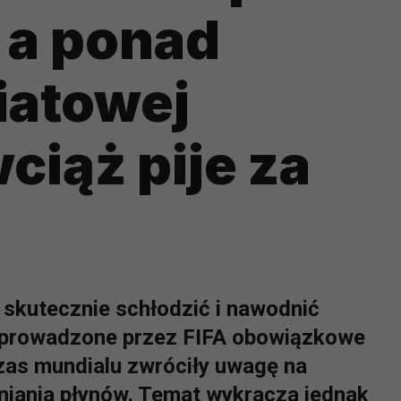
 a ponad
iatowej
ciąż pije za
 skutecznie schłodzić i nawodnić
prowadzone przez FIFA obowiązkowe
zas mundialu zwróciły uwagę na
niania płynów. Temat wykracza jednak