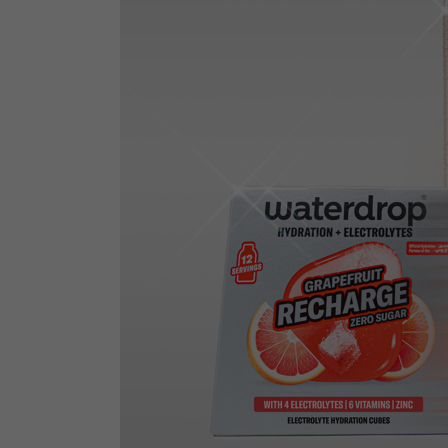
potrzebom
Komu możemy przekazać dane
Zgodnie z obowiązującym prawe
np. agencjom marketingowym, p
obowiązującego prawa np. sądy l
prawną. Pragniemy też wspomnieć
Zaufanych parterów.
Jakie masz prawa w stosunku 
Masz między innymi prawo do żąd
także wycofać zgodę na przetwar
szczegółowo tutaj.
Jakie są podstawy prawne prz
Każde przetwarzanie Twoich dany
Podstawą prawną przetwarzania 
analizowania ich i udoskonalani
(tymi umowami są zazwyczaj regu