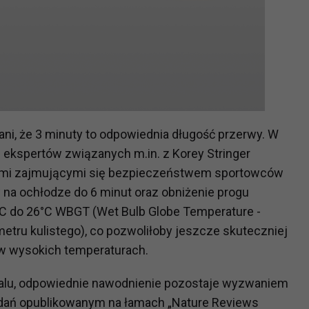
ch i marketingu własnego administratorów jest tzw. uzasadniony
elach marketingowych podmiotów trzecich będzie odbywać się 
ni, że 3 minuty to odpowiednia długość przerwy. W
ekspertów związanych m.in. z Korey Stringer
acjami zajmującymi się bezpieczeństwem sportowców
 na ochłodze do 6 minut oraz obniżenie progu
C do 26°C WBGT (Wet Bulb Globe Temperature -
tru kulistego), co pozwoliłoby jeszcze skuteczniej
w wysokich temperaturach.
dialu, odpowiednie nawodnienie pozostaje wyzwaniem
adań opublikowanym na łamach „Nature Reviews