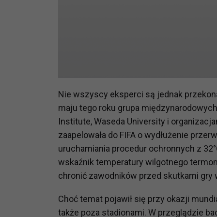
prawną dla pomiarów statystyczny
Przetwarzanie Twoich danych w c
zgody.
Nie wszyscy eksperci są jednak przekona
maju tego roku grupa międzynarodowych 
Institute, Waseda University i organiz
zaapelowała do FIFA o wydłużenie przerw
uruchamiania procedur ochronnych z 32°
wskaźnik temperatury wilgotnego termome
chronić zawodników przed skutkami gry 
Choć temat pojawił się przy okazji mun
także poza stadionami. W przeglądzie b