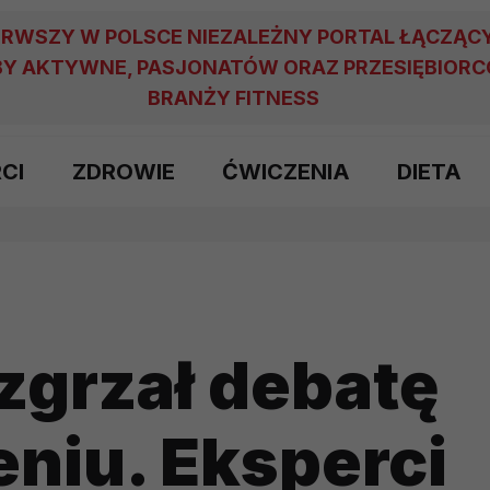
ERWSZY W POLSCE NIEZALEŻNY PORTAL ŁĄCZĄC
Y AKTYWNE, PASJONATÓW ORAZ PRZESIĘBIOR
BRANŻY FITNESS
RCI
ZDROWIE
ĆWICZENIA
DIETA
zgrzał debatę
niu. Eksperci