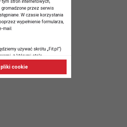
 tym stron internetowych,
ne gromadzone przez serwis
stępniane. W czasie korzystania
oprzez wypełnienie formularza,
-mail.
ędziemy używać skrótu „Fit.pl”)
rami, z którymi stale
 naszych stronach, do Twoich
pliki cookie
h zainteresowań oraz do
dużycia,
malnie odpowiadać Twoim