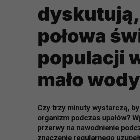
dyskutują,
połowa św
populacji w
mało wody
Czy trzy minuty wystarczą, by
organizm podczas upałów? W
przerwy na nawodnienie podc
znaczenie regularnego uzupeł