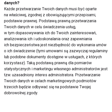
Ułóż na nich rukolę, plastry sera Gouda MSM Mońki
danych?
Każde przetwarzanie Twoich danych musi być oparte
oraz pokrojone jajka. Podawaj od razu jako pożywne
na właściwej, zgodnej z obowiązującymi przepisami,
śniadanie lub lekką kolację.
podstawie prawnej. Podstawą prawną przetwarzania
Twoich danych w celu świadczenia usług,
DIETA
w tym dopasowywania ich do Twoich zainteresowań,
analizowania ich i udoskonalania oraz zapewniania
ich bezpieczeństwa jest niezbędność do wykonania umów
o ich świadczenie (tymi umowami są zazwyczaj regulaminy
lub podobne dokumenty dostępne w usługach, z których
Dieta
korzystasz). Taką podstawą prawną dla pomiarów
statystycznych i marketingu własnego administratorów jest
tzw. uzasadniony interes administratora. Przetwarzanie
Twoich danych w celach marketingowych podmiotów
trzecich będzie odbywać się na podstawie Twojej
dobrowolnej zgody.
Mrożone jogurtowe
Chłodnik proteinowy z