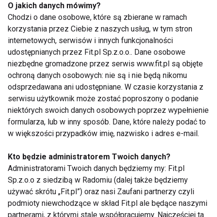
przepisów, które można przygotować szybko, a
O jakich danych mówimy?
jednocześnie dostarczają wszystkich niezbędnych
Chodzi o dane osobowe, które są zbierane w ramach
składników odżywczych.
korzystania przez Ciebie z naszych usług, w tym stron
internetowych, serwisów i innych funkcjonalności
W takich daniach świetnie odnajdują się sery żółte,
udostępnianych przez Fit.pl Sp.z.o.o.. Dane osobowe
niezbędne gromadzone przez serwis www.fit.pl są objęte
które dostarczają białka, a jednocześnie dobrze
ochroną danych osobowych: nie są i nie będą nikomu
komponują się z pieczywem, warzywami i
odsprzedawana ani udostępniane. W czasie korzystania z
produktami zbożowymi. Dzięki temu łatwo stworzyć
serwisu użytkownik może zostać poproszony o podanie
posiłek, który jest zarówno smaczny, jak i
niektórych swoich danych osobowych poprzez wypełnienie
odpowiednio zbilansowany.
formularza, lub w inny sposób. Dane, które należy podać to
w większości przypadków imię, nazwisko i adres e-mail.
Jak podkreśla Ewa Polińska: „Najlepsze posiłki to te,
które łączą różne grupy produktów. Ser,
Kto będzie administratorem Twoich danych?
Administratorami Twoich danych będziemy my: Fit.pl
pełnoziarniste pieczywo i warzywa to przykład
Sp.z.o.o z siedzibą w Radomiu (dalej także będziemy
prostego zestawienia, które dostarcza energii, daje
używać skrótu „Fit.pl”) oraz nasi Zaufani partnerzy czyli
sytość i sprawdza się zarówno na śniadanie, jak i
podmioty niewchodzące w skład Fit.pl ale będące naszymi
lekką kolację.”
partnerami, z którymi stale współpracujemy. Najczęściej ta