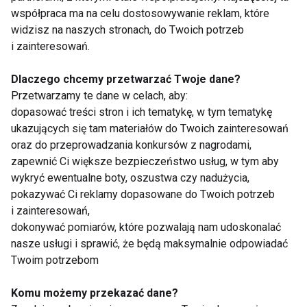
współpraca ma na celu dostosowywanie reklam, które
Równowaga zamiast kolejnej diety
widzisz na naszych stronach, do Twoich potrzeb
i zainteresowań.
Zmiana trendów żywieniowych pokazuje, że
konsumenci coraz bardziej cenią zdrowy rozsądek.
Dlaczego chcemy przetwarzać Twoje dane?
Zamiast eliminować kolejne składniki, wolą budować
Przetwarzamy te dane w celach, aby:
jadłospis oparty na różnorodności i jakości
dopasować treści stron i ich tematykę, w tym tematykę
ukazujących się tam materiałów do Twoich zainteresowań
produktów. To podejście, które łatwiej utrzymać na
oraz do przeprowadzania konkursów z nagrodami,
co dzień i które pozwala czerpać przyjemność z
zapewnić Ci większe bezpieczeństwo usług, w tym aby
jedzenia.
wykryć ewentualne boty, oszustwa czy nadużycia,
Właśnie dlatego coraz większą popularnością cieszą
pokazywać Ci reklamy dopasowane do Twoich potrzeb
się proste przepisy, które łączą białko, węglowodany
i zainteresowań,
i warzywa w jednym daniu. To najlepszy dowód na
dokonywać pomiarów, które pozwalają nam udoskonalać
nasze usługi i sprawić, że będą maksymalnie odpowiadać
to, że zdrowe odżywianie nie musi oznaczać
Twoim potrzebom
wyrzeczeń.
Komu możemy przekazać dane?
PRZEPIS: Kanapka mocy z serem Gouda