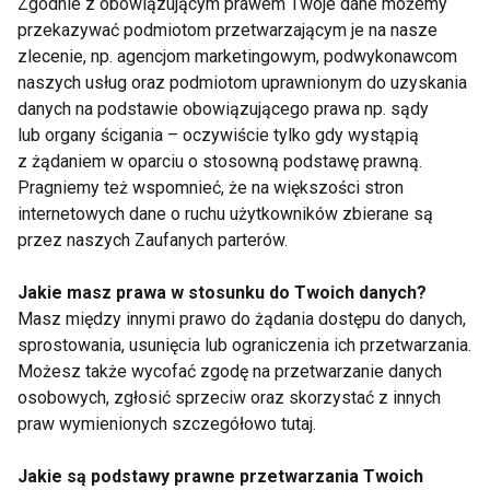
Zgodnie z obowiązującym prawem Twoje dane możemy
MSM Mońki, awokado i jajkiem
przekazywać podmiotom przetwarzającym je na nasze
zlecenie, np. agencjom marketingowym, podwykonawcom
Prosty przykład posiłku, który łączy białko,
naszych usług oraz podmiotom uprawnionym do uzyskania
węglowodany i zdrowe tłuszcze.
danych na podstawie obowiązującego prawa np. sądy
lub organy ścigania – oczywiście tylko gdy wystąpią
Składniki (2 porcje):
z żądaniem w oparciu o stosowną podstawę prawną.
4 kromki pełnoziarnistego pieczywa
Pragniemy też wspomnieć, że na większości stron
4 plastry sera Gouda MSM Mońki
internetowych dane o ruchu użytkowników zbierane są
2 jajka
przez naszych Zaufanych parterów.
1 dojrzałe awokado
Jakie masz prawa w stosunku do Twoich danych?
garść rukoli
Masz między innymi prawo do żądania dostępu do danych,
sól i pieprz
sprostowania, usunięcia lub ograniczenia ich przetwarzania.
Możesz także wycofać zgodę na przetwarzanie danych
Sposób wykonania:
osobowych, zgłosić sprzeciw oraz skorzystać z innych
Jajka ugotuj na półtwardo. Awokado rozgnieć
praw wymienionych szczegółowo tutaj.
widelcem i dopraw solą oraz pieprzem. Kromki
pieczywa podpiecz, a następnie posmaruj awokado.
Jakie są podstawy prawne przetwarzania Twoich