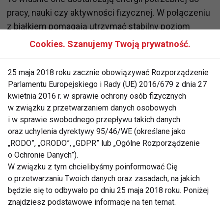
pracy, nauki czy aktywności fizycznej. W połączeniu
z białkiem pomagają utrzymać stabilny poziom
energii przez dłuższy czas i sprawiają, że posiłek
Cookies. Szanujemy Twoją prywatność.
jest bardziej sycący.
Zmiana ta widoczna jest także w mediach
25 maja 2018 roku zacznie obowiązywać Rozporządzenie
społecznościowych. Coraz popularniejsze stają się
Parlamentu Europejskiego i Rady (UE) 2016/679 z dnia 27
przepisy pokazujące, jak łączyć produkty bogate w
kwietnia 2016 r. w sprawie ochrony osób fizycznych
w związku z przetwarzaniem danych osobowych
białko z pieczywem, makaronami czy warzywami
i w sprawie swobodnego przepływu takich danych
skrobiowymi. Zamiast eliminacji pojawia się
oraz uchylenia dyrektywy 95/46/WE (określane jako
równowaga.
„RODO”, „ORODO”, „GDPR” lub „Ogólne Rozporządzenie
o Ochronie Danych”).
Zdrowa dieta nie musi być
W związku z tym chcielibyśmy poinformować Cię
skomplikowana
o przetwarzaniu Twoich danych oraz zasadach, na jakich
będzie się to odbywało po dniu 25 maja 2018 roku. Poniżej
Jednym z największych trendów 2026 roku jest
znajdziesz podstawowe informacje na ten temat.
powrót do prostego gotowania. Konsumenci szukają