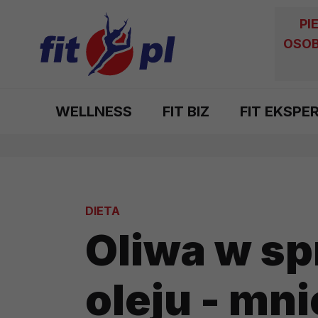
PI
OSOB
WELLNESS
FIT BIZ
FIT EKSPE
DIETA
Oliwa w sp
oleju - mnie