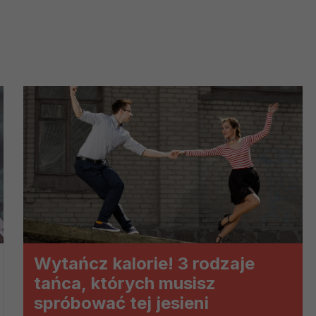
ch i marketingu własnego administratorów jest tzw. uzasadniony
elach marketingowych podmiotów trzecich będzie odbywać się 
Wytańcz kalorie! 3 rodzaje
tańca, których musisz
spróbować tej jesieni