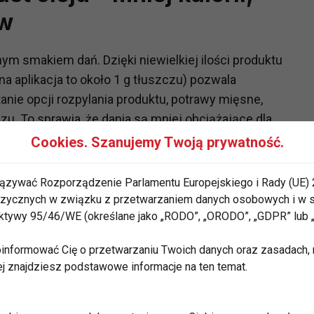
aw
nym smakiem dań. Dzięki niewielkiej ilości produktu
na aplikacja to około 1 g tłuszczu) pozwala
nie opcji rozpylania produktu, potrawy mięsne,
u. To sprawia, że dania są mniej obciążające dla
dziwej bomby kalorycznej.
Cookies. Szanujemy Twoją prywatność.
o opakowanie starcza na długie miesiące. Może być
ązywać Rozporządzenie Parlamentu Europejskiego i Rady (UE) 
mno np. jako dodatek do sałatek kuchni włoskiej,
 fizycznych w związku z przetwarzaniem danych osobowych i w
iż przy jej użyciu aplikujesz na patelnię, brytfannę,
rektywy 95/46/WE (określane jako „RODO”, „ORODO”, „GDPR” lub
tu, nie musisz martwić się o przywieranie pokarmów
informować Cię o przetwarzaniu Twoich danych oraz zasadach, n
ej znajdziesz podstawowe informacje na ten temat.
oliwa w sprayu?