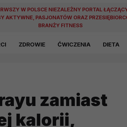
ERWSZY W POLSCE NIEZALEŻNY PORTAL ŁĄCZĄC
Y AKTYWNE, PASJONATÓW ORAZ PRZESIĘBIOR
BRANŻY FITNESS
RCI
ZDROWIE
ĆWICZENIA
DIETA
rayu zamiast
j kalorii,