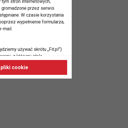
 tym stron internetowych,
ne gromadzone przez serwis
stępniane. W czasie korzystania
oprzez wypełnienie formularza,
-mail.
ędziemy używać skrótu „Fit.pl”)
rami, z którymi stale
 naszych stronach, do Twoich
pliki cookie
h zainteresowań oraz do
dużycia,
malnie odpowiadać Twoim