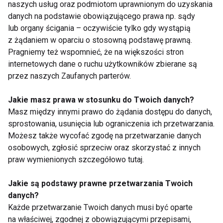
naszych usług oraz podmiotom uprawnionym do uzyskania
Wyrażam zgodę na otrzymywanie informacji
danych na podstawie obowiązującego prawa np. sądy
handlowej drogą elektroniczną na podany adres e-mail
lub organy ścigania – oczywiście tylko gdy wystąpią
przez FIT.PL. Więcej informacji znajdziesz w Polityce
z żądaniem w oparciu o stosowną podstawę prawną.
Prywatności.
Pragniemy też wspomnieć, że na większości stron
internetowych dane o ruchu użytkowników zbierane są
ZAPISZ SIĘ
przez naszych Zaufanych parterów.
Jakie masz prawa w stosunku do Twoich danych?
Masz między innymi prawo do żądania dostępu do danych,
sprostowania, usunięcia lub ograniczenia ich przetwarzania.
Możesz także wycofać zgodę na przetwarzanie danych
WSPÓŁPRACA
osobowych, zgłosić sprzeciw oraz skorzystać z innych
praw wymienionych szczegółowo tutaj.
REDAKCJA
Jakie są podstawy prawne przetwarzania Twoich
PRYWATNOŚĆ
danych?
Każde przetwarzanie Twoich danych musi być oparte
Cookies
na właściwej, zgodnej z obowiązującymi przepisami,