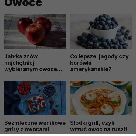
Owoce
Jabłka znów
Co lepsze: jagody czy
najchętniej
borówki
wybieranym owocem
amerykańskie?
w Polsce
Bezmleczne waniliowe
Słodki grill, czyli
gofry z owocami
wrzuć owoc na ruszt!