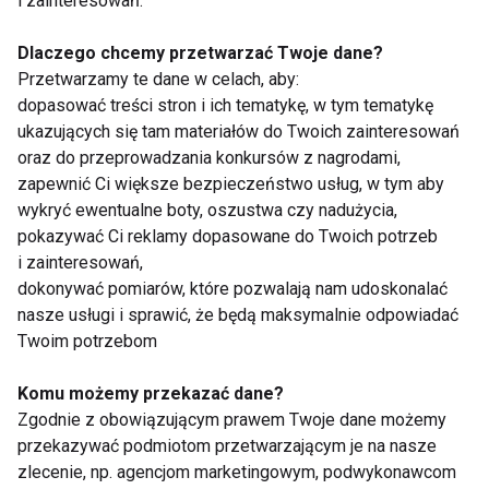
i zainteresowań.
Dlaczego chcemy przetwarzać Twoje dane?
Przetwarzamy te dane w celach, aby:
Kilka porad na temat
Jak brunch to tylko z
dopasować treści stron i ich tematykę, w tym tematykę
jaj
jajkiem!
ukazujących się tam materiałów do Twoich zainteresowań
oraz do przeprowadzania konkursów z nagrodami,
zapewnić Ci większe bezpieczeństwo usług, w tym aby
Pokaż więcej
wykryć ewentualne boty, oszustwa czy nadużycia,
pokazywać Ci reklamy dopasowane do Twoich potrzeb
i zainteresowań,
dokonywać pomiarów, które pozwalają nam udoskonalać
Nie przegap nowości ze
nasze usługi i sprawić, że będą maksymalnie odpowiadać
Twoim potrzebom
świata FIT!
Komu możemy przekazać dane?
Zapisz się do naszego newslettera
Zgodnie z obowiązującym prawem Twoje dane możemy
przekazywać podmiotom przetwarzającym je na nasze
zlecenie, np. agencjom marketingowym, podwykonawcom