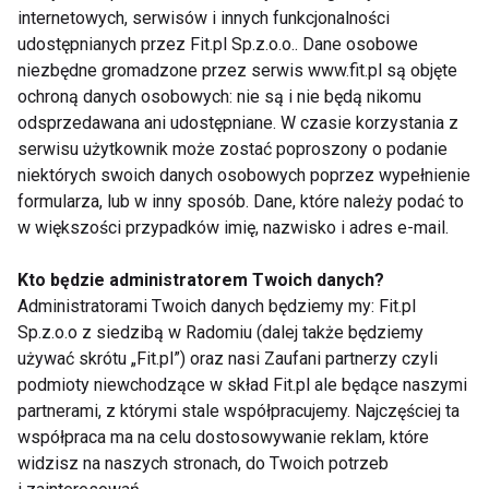
internetowych, serwisów i innych funkcjonalności
udostępnianych przez Fit.pl Sp.z.o.o.. Dane osobowe
niezbędne gromadzone przez serwis www.fit.pl są objęte
ochroną danych osobowych: nie są i nie będą nikomu
Duet doskonały -
Opakowanie prawdę ci
odsprzedawana ani udostępniane. W czasie korzystania z
szparagi i jajka
powie, czyli co można
odczytać z jajecznej
serwisu użytkownik może zostać poproszony o podanie
wytłaczanki
niektórych swoich danych osobowych poprzez wypełnienie
formularza, lub w inny sposób. Dane, które należy podać to
w większości przypadków imię, nazwisko i adres e-mail.
Kto będzie administratorem Twoich danych?
Administratorami Twoich danych będziemy my: Fit.pl
Sp.z.o.o z siedzibą w Radomiu (dalej także będziemy
Ile jajek można
Kanapkowe wariacje z
używać skrótu „Fit.pl”) oraz nasi Zaufani partnerzy czyli
bezpiecznie zjeść w
jajkiem
podmioty niewchodzące w skład Fit.pl ale będące naszymi
Święta Wielkanocne?
partnerami, z którymi stale współpracujemy. Najczęściej ta
współpraca ma na celu dostosowywanie reklam, które
widzisz na naszych stronach, do Twoich potrzeb