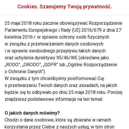
Cookies. Szanujemy Twoją prywatność.
Pokaż więcej
25 maja 2018 roku zacznie obowiązywać Rozporządzenie
Parlamentu Europejskiego i Rady (UE) 2016/679 z dnia 27
kwietnia 2016 r. w sprawie ochrony osób fizycznych
w związku z przetwarzaniem danych osobowych
Jajka
i w sprawie swobodnego przepływu takich danych
oraz uchylenia dyrektywy 95/46/WE (określane jako
„RODO”, „ORODO”, „GDPR” lub „Ogólne Rozporządzenie
o Ochronie Danych”).
W związku z tym chcielibyśmy poinformować Cię
o przetwarzaniu Twoich danych oraz zasadach, na jakich
będzie się to odbywało po dniu 25 maja 2018 roku. Poniżej
Jajka WielkanocnE -
Dlaczego warto jeść
znajdziesz podstawowe informacje na ten temat.
zdrowe, czy nie?
jajka – cała prawda
O jakich danych mówimy?
Chodzi o dane osobowe, które są zbierane w ramach
korzystania przez Ciebie z naszych usług, w tym stron