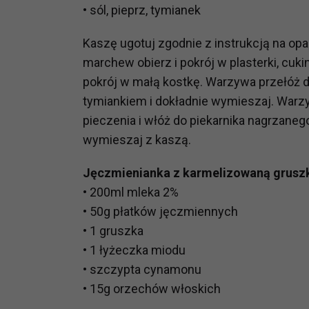
potrzebom
• sól, pieprz, tymianek
Komu możemy przekazać dane
Kaszę ugotuj zgodnie z instrukcją na opak
Zgodnie z obowiązującym prawe
marchew obierz i pokrój w plasterki, cukin
np. agencjom marketingowym, p
pokrój w małą kostkę. Warzywa przełóż do
obowiązującego prawa np. sądy l
tymiankiem i dokładnie wymieszaj. Warz
prawną. Pragniemy też wspomnieć
pieczenia i włóż do piekarnika nagrzane
Zaufanych parterów.
wymieszaj z kaszą.
Jakie masz prawa w stosunku 
Jęczmienianka z karmelizowaną gruszk
Masz między innymi prawo do żąd
także wycofać zgodę na przetwar
• 200ml mleka 2%
szczegółowo tutaj.
• 50g płatków jęczmiennych
• 1 gruszka
Jakie są podstawy prawne prz
• 1 łyżeczka miodu
Każde przetwarzanie Twoich dany
• szczypta cynamonu
Podstawą prawną przetwarzania 
• 15g orzechów włoskich
analizowania ich i udoskonalani
(tymi umowami są zazwyczaj regu