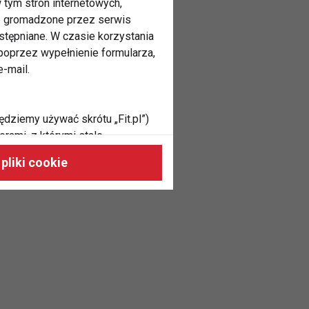
 tym stron internetowych,
ne gromadzone przez serwis
stępniane. W czasie korzystania
oprzez wypełnienie formularza,
-mail.
ędziemy używać skrótu „Fit.pl”)
rami, z którymi stale
 naszych stronach, do Twoich
pliki cookie
h zainteresowań oraz do
dużycia,
malnie odpowiadać Twoim