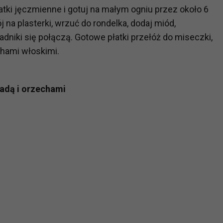
łatki jęczmienne i gotuj na małym ogniu przez około 6
ch i marketingu własnego administratorów jest tzw. uzasadniony
elach marketingowych podmiotów trzecich będzie odbywać się 
j na plasterki, wrzuć do rondelka, dodaj miód,
adniki się połączą. Gotowe płatki przełóż do miseczki,
chami włoskimi.
adą i orzechami