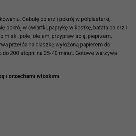
?
owaniu. Cebulę obierz i pokrój w półplasterki,
m Twoje dane możemy przekazywać podmiotom przetwarzającym
ię pokrój w ćwiartki, paprykę w kostkę, batata obierz i
odwykonawcom naszych usług oraz podmiotom uprawnionym do u
 miski, polej olejem, przypraw solą, pieprzem,
ub organy ścigania – oczywiście tylko gdy wystąpią z żądanie
ywa przełóż na blaszkę wyłożoną papierem do
, że na większości stron internetowych dane o ruchu użytkown
go do 200 stopni na 35-40 minut. Gotowe warzywa
do Twoich danych?
ą i orzechami włoskimi
ania dostępu do danych, sprostowania, usunięcia lub ogranicze
zanie danych osobowych, zgłosić sprzeciw oraz skorzystać z 
etwarzania Twoich danych?
ch musi być oparte na właściwej, zgodnej z obowiązującymi prz
Twoich danych w celu świadczenia usług, w tym dopasowywania
a oraz zapewniania ich bezpieczeństwa jest niezbędność do wyk
laminy lub podobne dokumenty dostępne w usługach, z których