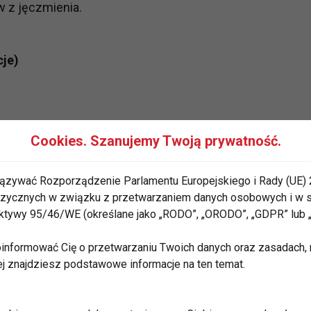
w z jęczmienia.
cje)
Cookies. Szanujemy Twoją prywatność.
ązywać Rozporządzenie Parlamentu Europejskiego i Rady (UE) 
 fizycznych w związku z przetwarzaniem danych osobowych i w
rektywy 95/46/WE (określane jako „RODO”, „ORODO”, „GDPR” lub
informować Cię o przetwarzaniu Twoich danych oraz zasadach, n
ej znajdziesz podstawowe informacje na ten temat.
a zetrzyj na grubych oczkach. Na patelni rozgrzej olej,