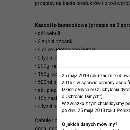
przepisy na bazie produktów i przetworó
Kaszotto buraczkowe (przepis na 2 por
• pół cebuli
• 2 ząbki czosnki
• 2 duże ugotowane buraki
• 2 łyżki oleju rzepakowego
• 200g mielonej piersi z kurczaka
• 150g kaszy pęczak
25 maja 2018 roku zacznie obowi
• 500ml bulionu
2016 r. w sprawie ochrony osób
takich danych oraz uchylenia dy
• sól, pieprz, tymianek
o Ochronie Danych”).
• 10g nasion słonecznika
W związku z tym chcielibyśmy po
• 4 łyżki posiekanej natki pietruszki
po dniu 25 maja 2018 roku. Poniż
Cebulę i czosnek obierz i posiekaj. Burak
O jakich danych mówimy?
dodaj cebulę