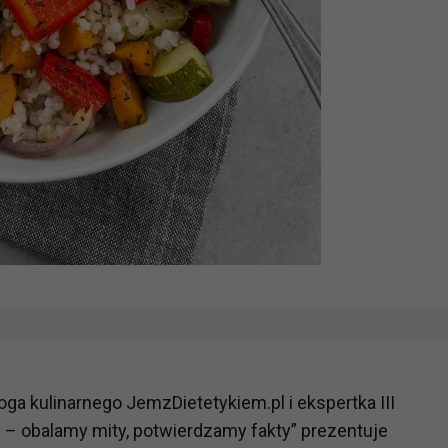
oga kulinarnego JemzDietetykiem.pl i ekspertka III
 – obalamy mity, potwierdzamy fakty” prezentuje