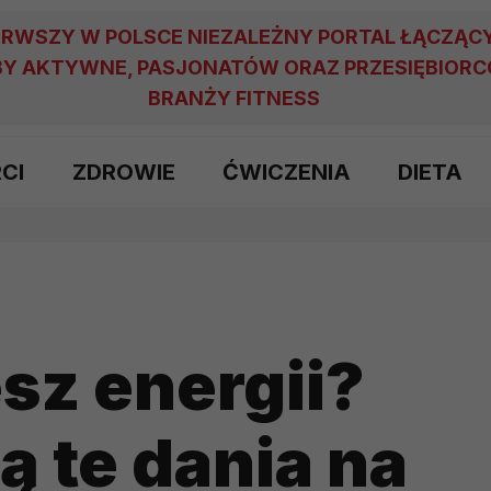
ERWSZY W POLSCE NIEZALEŻNY PORTAL ŁĄCZĄC
Y AKTYWNE, PASJONATÓW ORAZ PRZESIĘBIOR
BRANŻY FITNESS
RCI
ZDROWIE
ĆWICZENIA
DIETA
sz energii?
ą te dania na