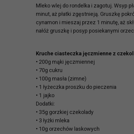
Mleko wlej do rondelka i zagotuj. Wsyp p
prawną dla pomiarów statystyczny
Przetwarzanie Twoich danych w c
minut, aż płatki zgęstnieją. Gruszkę pokró
zgody.
cynamon i mieszaj przez 1 minutę, aż skł
nałóż gruszkę i posyp posiekanymi orze
Kruche ciasteczka jęczmienne z czekol
• 200g mąki jęczmiennej
• 70g cukru
• 100g masła (zimne)
• 1 łyżeczka proszku do pieczenia
• 1 jajko
Dodatki:
• 35g gorzkiej czekolady
• 3 łyżki mleka
• 10g orzechów laskowych