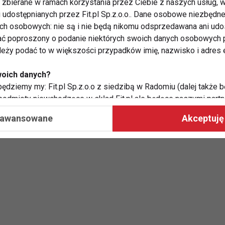
zbierane w ramach korzystania przez Ciebie z naszych usług, w
czosnek i smaż jeszcze przez 1 minutę. Dodaj mięso
i udostępnianych przez Fit.pl Sp.z.o.o.. Dane osobowe niezbęd
 aż się zarumieni, jednocześnie rozdrabniając je
ych osobowych: nie są i nie będą nikomu odsprzedawana ani udo
ć poproszony o podanie niektórych swoich danych osobowych p
owe, wsyp kaszę, dodaj buraka, wymieszaj. Zalej
ależy podać to w większości przypadków imię, nazwisko i adres e
kryj patelnię pokrywką i gotuj przez około 20 minut,
 dopraw solą, pieprzem
woich danych?
necznikiem i posiekaną natką pietruszki.
ędziemy my: Fit.pl Sp.z.o.o z siedzibą w Radomiu (dalej także b
 podmioty niewchodzące w skład Fit.pl ale będące naszymi partne
współpraca ma na celu dostosowywanie reklam, które widzisz na
aawansowane
Akceptuję 
(przepis na 3 porcje)
 Twoje dane?
aby:
atykę, w tym tematykę ukazujących się tam materiałów do Twoic
grodami,
two usług, w tym aby wykryć ewentualne boty, oszustwa czy na
e do Twoich potrzeb i zainteresowań,
alają nam udoskonalać nasze usługi i sprawić, że będą maksy