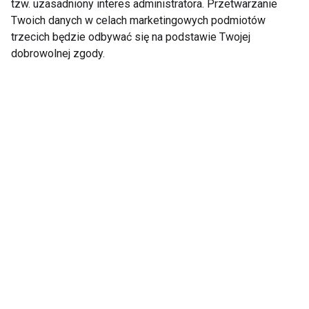
tzw. uzasadniony interes administratora. Przetwarzanie
Pokaż więcej
Twoich danych w celach marketingowych podmiotów
trzecich będzie odbywać się na podstawie Twojej
dobrowolnej zgody.
Nie przegap nowości ze
świata FIT!
Zapisz się do naszego newslettera
Wyrażam zgodę na otrzymywanie informacji
handlowej drogą elektroniczną na podany adres e-mail
przez FIT.PL. Więcej informacji znajdziesz w Polityce
Prywatności.