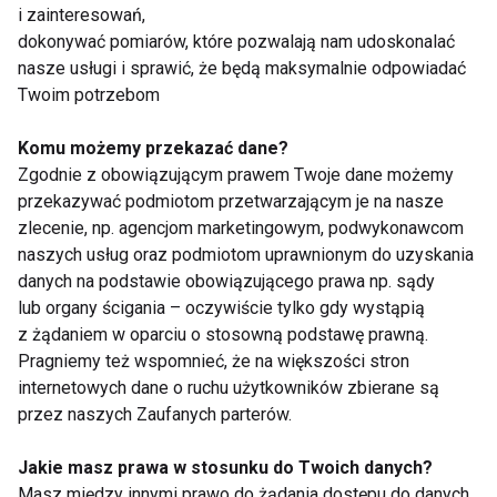
przemyślane stosowanie produktów z tej kategorii
i zainteresowań,
pozwala budować odporność, wspiera prawidłową
dokonywać pomiarów, które pozwalają nam udoskonalać
pracę układu nerwowego i uzupełnia niedobory, które
nasze usługi i sprawić, że będą maksymalnie odpowiadać
Twoim potrzebom
mogą pojawiać się niezależnie od starań o zdrową
dietę. Suplementy diety stają się tym samym
Komu możemy przekazać dane?
narzędziem, które towarzyszy osobom dbającym o
Zgodnie z obowiązującym prawem Twoje dane możemy
formę fizyczną, równowagę psychiczną i ogólne
przekazywać podmiotom przetwarzającym je na nasze
samopoczucie, stanowiąc wsparcie w dynamicznie
zlecenie, np. agencjom marketingowym, podwykonawcom
zmieniających się warunkach współczesnego życia.
naszych usług oraz podmiotom uprawnionym do uzyskania
danych na podstawie obowiązującego prawa np. sądy
lub organy ścigania – oczywiście tylko gdy wystąpią
DIETA
z żądaniem w oparciu o stosowną podstawę prawną.
Pragniemy też wspomnieć, że na większości stron
internetowych dane o ruchu użytkowników zbierane są
przez naszych Zaufanych parterów.
Dieta
Jakie masz prawa w stosunku do Twoich danych?
Masz między innymi prawo do żądania dostępu do danych,