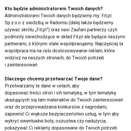
Dlaczego świadomy wybór
suplementów wpływa na
Kto będzie administratorem Twoich danych?
Administratorami Twoich danych będziemy my: Fit.pl
długoterminowe wsparcie
Sp.z.o.o z siedzibą w Radomiu (dalej także będziemy
zdrowia i kondycji
używać skrótu „Fit.pl”) oraz nasi Zaufani partnerzy czyli
podmioty niewchodzące w skład Fit.pl ale będące naszymi
Wybór odpowiednich preparatów ma kluczowe
partnerami, z którymi stale współpracujemy. Najczęściej ta
znaczenie dla prawidłowego funkcjonowania
współpraca ma na celu dostosowywanie reklam, które
widzisz na naszych stronach, do Twoich potrzeb
organizmu, dlatego suplementy diety powinny być
i zainteresowań.
traktowane jako element wzmacniający codzienną
troskę o zdrowie, a nie jako szybkie rozwiązanie
Dlaczego chcemy przetwarzać Twoje dane?
doraźnych problemów. Świadomie dobrane preparaty
Przetwarzamy te dane w celach, aby:
pozwalają wspierać organizm w okresach
dopasować treści stron i ich tematykę, w tym tematykę
zwiększonych potrzeb, pomagają utrzymać
ukazujących się tam materiałów do Twoich zainteresowań
oraz do przeprowadzania konkursów z nagrodami,
właściwy poziom energii oraz sprzyjają regeneracji,
zapewnić Ci większe bezpieczeństwo usług, w tym aby
dzięki czemu codzienne funkcjonowanie staje się
wykryć ewentualne boty, oszustwa czy nadużycia,
bardziej komfortowe i stabilne. Regularne,
pokazywać Ci reklamy dopasowane do Twoich potrzeb