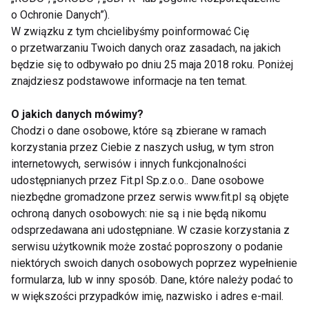
metaboliczne, które odpowiadają za poziom energii
o Ochronie Danych”).
oraz ogólne samopoczucie. W codziennej praktyce
W związku z tym chcielibyśmy poinformować Cię
zauważa się również, że suplementy diety są
o przetwarzaniu Twoich danych oraz zasadach, na jakich
szczególnie pomocne u osób aktywnych,
będzie się to odbywało po dniu 25 maja 2018 roku. Poniżej
znajdziesz podstawowe informacje na ten temat.
narażonych na intensywny wysiłek lub
funkcjonujących w środowisku, które sprzyja
O jakich danych mówimy?
zwiększonemu stresowi oksydacyjnemu. Dzięki
Chodzi o dane osobowe, które są zbierane w ramach
nowoczesnym formułom preparaty te wyróżniają się
korzystania przez Ciebie z naszych usług, w tym stron
coraz lepszą biodostępnością, co zwiększa
internetowych, serwisów i innych funkcjonalności
skuteczność ich działania i pozytywnie wpływa na
udostępnianych przez Fit.pl Sp.z.o.o.. Dane osobowe
niezbędne gromadzone przez serwis www.fit.pl są objęte
procesy regeneracyjne organizmu. Warto podkreślić,
ochroną danych osobowych: nie są i nie będą nikomu
że regularne stosowanie suplementów powinno być
odsprzedawana ani udostępniane. W czasie korzystania z
przemyślane i dostosowane do realnych potrzeb,
serwisu użytkownik może zostać poproszony o podanie
ponieważ ich zadaniem nie jest zastąpienie zdrowej
niektórych swoich danych osobowych poprzez wypełnienie
diety, lecz jej rozsądne uzupełnienie.
formularza, lub w inny sposób. Dane, które należy podać to
w większości przypadków imię, nazwisko i adres e-mail.