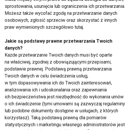
sprostowania, usunięcia lub ograniczenia ich przetwarzania.
Możesz także wycofać zgodę na przetwarzanie danych
osobowych, zgłosić sprzeciw oraz skorzystać z innych
praw wymienionych szczegółowo tutaj.
Jakie są podstawy prawne przetwarzania Twoich
Mrożone jogurtowe
Chłodnik proteinowy z
batoniki z owocami –
pieczonych buraków i
danych?
zdrowy deser bez
skyru – lekki obiad na
Każde przetwarzanie Twoich danych musi być oparte
cukru, który
upalne dni
na właściwej, zgodnej z obowiązującymi przepisami,
pokochasz tego lata
podstawie prawnej. Podstawą prawną przetwarzania
Twoich danych w celu świadczenia usług,
w tym dopasowywania ich do Twoich zainteresowań,
analizowania ich i udoskonalania oraz zapewniania
ich bezpieczeństwa jest niezbędność do wykonania umów
o ich świadczenie (tymi umowami są zazwyczaj regulaminy
Czy jedzenie po 20:00
Dlaczego po sałatce
lub podobne dokumenty dostępne w usługach, z których
naprawdę tuczy?
nadal jesteś głodny?
Dietetyk wyjaśnia, co
Dietetyk wyjaśnia
korzystasz). Taką podstawą prawną dla pomiarów
mówi nauka
najczęstsze błędy
statystycznych i marketingu własnego administratorów jest
podczas odchudzania