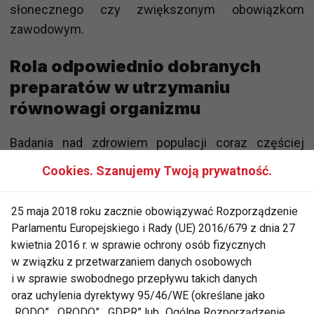
słonecznego czy zwiększonym obowiązkom
zawodowym.
Rola odpowiednio dobranych
preparatów w utrzymaniu
równowagi organizmu
Badania nad zdrowiem populacji coraz częściej
wskazują, że niedobory witamin i minerałów mogą
Cookies. Szanujemy Twoją prywatność.
objawiać się w sposób subtelny, ale utrudniający
codzienne funkcjonowanie, dlatego suplementy
25 maja 2018 roku zacznie obowiązywać Rozporządzenie
diety stały się rozwiązaniem pomagającym
Parlamentu Europejskiego i Rady (UE) 2016/679 z dnia 27
zachować równowagę i komfort funkcjonowania.
kwietnia 2016 r. w sprawie ochrony osób fizycznych
Odpowiednio dobrane preparaty mogą wspierać
w związku z przetwarzaniem danych osobowych
i w sprawie swobodnego przepływu takich danych
prawidłową odporność, poprawiać wygląd skóry,
oraz uchylenia dyrektywy 95/46/WE (określane jako
włosów i paznokci, a także regulować procesy
„RODO”, „ORODO”, „GDPR” lub „Ogólne Rozporządzenie