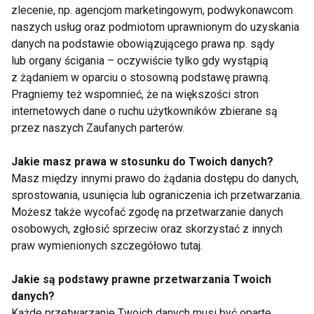
Sposób przygotowania:
zlecenie, np. agencjom marketingowym, podwykonawcom
naszych usług oraz podmiotom uprawnionym do uzyskania
Zagotuj wodę w garnku, dodaj ocet i
danych na podstawie obowiązującego prawa np. sądy
delikatnie wbij jajka do wrzątku.
lub organy ścigania – oczywiście tylko gdy wystąpią
Gotuj jajka przez 3-4 minuty, a następnie
z żądaniem w oparciu o stosowną podstawę prawną.
wyjmij łyżką cedzakową.
Pragniemy też wspomnieć, że na większości stron
internetowych dane o ruchu użytkowników zbierane są
Na talerzu połóż grzankę, dodaj rukolę i
przez naszych Zaufanych parterów.
połóż jajka na wierzchu.
Dopraw solą i pieprzem.
Jakie masz prawa w stosunku do Twoich danych?
Masz między innymi prawo do żądania dostępu do danych,
Dlaczego warto?
sprostowania, usunięcia lub ograniczenia ich przetwarzania.
Jajka są źródłem wysokiej jakości białka, a
Możesz także wycofać zgodę na przetwarzanie danych
pełnoziarniste pieczywo dostarcza węglowodanów
osobowych, zgłosić sprzeciw oraz skorzystać z innych
złożonych, które zapewniają energię na dłużej.
praw wymienionych szczegółowo tutaj.
Rukola to bogactwo witamin i minerałów.
Jakie są podstawy prawne przetwarzania Twoich
danych?
5. Jogurt grecki z granolą i
Każde przetwarzanie Twoich danych musi być oparte