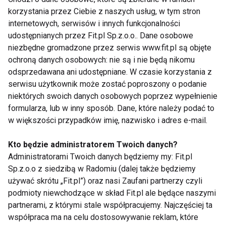
½ szklanki ulubionych owoców (np.
korzystania przez Ciebie z naszych usług, w tym stron
jagody, maliny, banan)
internetowych, serwisów i innych funkcjonalności
udostępnianych przez Fit.pl Sp.z.o.o.. Dane osobowe
Sposób przygotowania:
niezbędne gromadzone przez serwis www.fit.pl są objęte
ochroną danych osobowych: nie są i nie będą nikomu
Płatki owsiane zalej mlekiem i gotuj na
odsprzedawana ani udostępniane. W czasie korzystania z
małym ogniu przez 5 minut.
serwisu użytkownik może zostać poproszony o podanie
Dodaj orzechy i owoce, a na koniec polej
niektórych swoich danych osobowych poprzez wypełnienie
miodem.
formularza, lub w inny sposób. Dane, które należy podać to
w większości przypadków imię, nazwisko i adres e-mail.
Dlaczego warto?
Kto będzie administratorem Twoich danych?
Owsianka jest bogata w węglowodany złożone, które
Administratorami Twoich danych będziemy my: Fit.pl
stopniowo uwalniają energię, co jest idealne dla
Sp.z.o.o z siedzibą w Radomiu (dalej także będziemy
osób prowadzących aktywny tryb życia. Orzechy
używać skrótu „Fit.pl”) oraz nasi Zaufani partnerzy czyli
dostarczają zdrowych tłuszczów, a owoce —
podmioty niewchodzące w skład Fit.pl ale będące naszymi
witamin i antyoksydantów.
partnerami, z którymi stale współpracujemy. Najczęściej ta
współpraca ma na celu dostosowywanie reklam, które