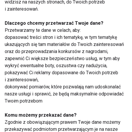
4. Jajka w koszulkach na grzance
widzisz na naszych stronach, do Twoich potrzeb
z pełnoziarnistego pieczywa
i zainteresowań.
Dlaczego chcemy przetwarzać Twoje dane?
Jajka w koszulkach to elegancka i zdrowa opcja na
Przetwarzamy te dane w celach, aby:
szybkie śniadanie. Pełnoziarniste pieczywo
dopasować treści stron i ich tematykę, w tym tematykę
dostarcza węglowodanów, które wspomagają
ukazujących się tam materiałów do Twoich zainteresowań
regenerację mięśni po treningu.
oraz do przeprowadzania konkursów z nagrodami,
zapewnić Ci większe bezpieczeństwo usług, w tym aby
Składniki:
wykryć ewentualne boty, oszustwa czy nadużycia,
pokazywać Ci reklamy dopasowane do Twoich potrzeb
2 jajka
i zainteresowań,
dokonywać pomiarów, które pozwalają nam udoskonalać
1 kromka pełnoziarnistego pieczywa
nasze usługi i sprawić, że będą maksymalnie odpowiadać
Garść rukoli
Twoim potrzebom
1 łyżeczka octu
Komu możemy przekazać dane?
Sól i pieprz do smaku
Zgodnie z obowiązującym prawem Twoje dane możemy
przekazywać podmiotom przetwarzającym je na nasze