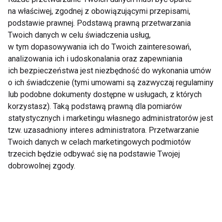
owocami
na właściwej, zgodnej z obowiązującymi przepisami,
podstawie prawnej. Podstawą prawną przetwarzania
Jogurt grecki to świetna baza do zdrowego
Twoich danych w celu świadczenia usług,
śniadania, zwłaszcza dla osób aktywnych. Jest on
w tym dopasowywania ich do Twoich zainteresowań,
bogaty w białko i probiotyki, które wspomagają
analizowania ich i udoskonalania oraz zapewniania
ich bezpieczeństwa jest niezbędność do wykonania umów
trawienie. Dodatek granoli i owoców sprawia, że
o ich świadczenie (tymi umowami są zazwyczaj regulaminy
posiłek jest pełnowartościowy i sycący.
lub podobne dokumenty dostępne w usługach, z których
korzystasz). Taką podstawą prawną dla pomiarów
Składniki:
statystycznych i marketingu własnego administratorów jest
tzw. uzasadniony interes administratora. Przetwarzanie
200 g jogurtu greckiego
Twoich danych w celach marketingowych podmiotów
2 łyżki granoli
trzecich będzie odbywać się na podstawie Twojej
dobrowolnej zgody.
½ szklanki ulubionych owoców (np.
truskawki, jagody, kiwi)
1 łyżeczka miodu