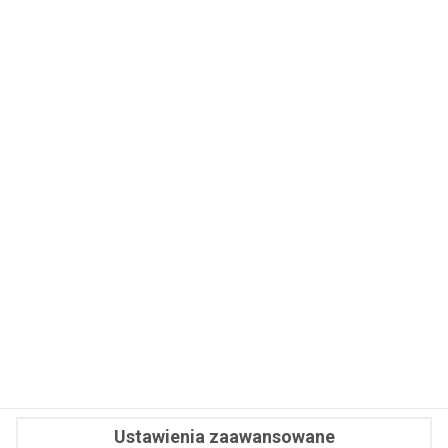
WSPÓŁPRACA
REDAKCJA
PRYWATNOŚĆ
Cookies
Powiadomienia
Newsletter
Fit.pl © 2026 Wszystkie prawa zastrzeżone.
Ustawienia zaawansowane