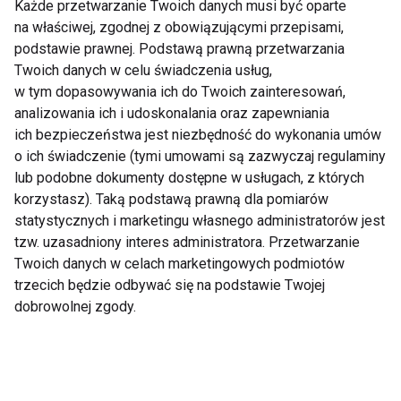
Każde przetwarzanie Twoich danych musi być oparte
na właściwej, zgodnej z obowiązującymi przepisami,
DIETA
podstawie prawnej. Podstawą prawną przetwarzania
Twoich danych w celu świadczenia usług,
w tym dopasowywania ich do Twoich zainteresowań,
analizowania ich i udoskonalania oraz zapewniania
ich bezpieczeństwa jest niezbędność do wykonania umów
Dieta
o ich świadczenie (tymi umowami są zazwyczaj regulaminy
lub podobne dokumenty dostępne w usługach, z których
korzystasz). Taką podstawą prawną dla pomiarów
statystycznych i marketingu własnego administratorów jest
tzw. uzasadniony interes administratora. Przetwarzanie
Twoich danych w celach marketingowych podmiotów
trzecich będzie odbywać się na podstawie Twojej
dobrowolnej zgody.
Mrożone jogurtowe
Chłodnik proteinowy z
batoniki z owocami –
pieczonych buraków i
zdrowy deser bez
skyru – lekki obiad na
cukru, który
upalne dni
pokochasz tego lata