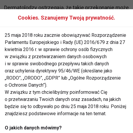
Dermatolodzy ostrzegają, że takie przekonanie może
prowadzić do:
Cookies. Szanujemy Twoją prywatność.
oparzeń słonecznych,
25 maja 2018 roku zacznie obowiązywać Rozporządzenie
szybszego starzenia się skóry,
Parlamentu Europejskiego i Rady (UE) 2016/679 z dnia 27
kwietnia 2016 r. w sprawie ochrony osób fizycznych
powstawania przebarwień,
w związku z przetwarzaniem danych osobowych
zwiększenia ryzyka rozwoju
i w sprawie swobodnego przepływu takich danych
nowotworów skóry, w tym czerniaka.
oraz uchylenia dyrektywy 95/46/WE (określane jako
„RODO”, „ORODO”, „GDPR” lub „Ogólne Rozporządzenie
Dlaczego takie mity tak łatwo
o Ochronie Danych”).
W związku z tym chcielibyśmy poinformować Cię
zdobywają popularność?
o przetwarzaniu Twoich danych oraz zasadach, na jakich
będzie się to odbywało po dniu 25 maja 2018 roku. Poniżej
Media społecznościowe premiują proste
znajdziesz podstawowe informacje na ten temat.
rozwiązania. Krótkie filmy z obietnicą szybkiego
efektu mają znacznie większy zasięg niż
O jakich danych mówimy?