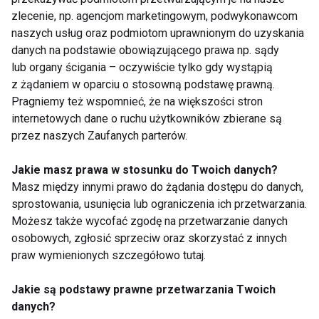
zlecenie, np. agencjom marketingowym, podwykonawcom
Internet inspiruje, ale nie zastąpi wiedzy
naszych usług oraz podmiotom uprawnionym do uzyskania
specjalistów
danych na podstawie obowiązującego prawa np. sądy
lub organy ścigania – oczywiście tylko gdy wystąpią
TikTok i inne media społecznościowe są świetnym
z żądaniem w oparciu o stosowną podstawę prawną.
źródłem kulinarnych inspiracji czy pomysłów na
Pragniemy też wspomnieć, że na większości stron
internetowych dane o ruchu użytkowników zbierane są
aktywność. Kiedy jednak pojawiają się porady
przez naszych Zaufanych parterów.
dotyczące zdrowia, warto zachować ostrożność.
Nawet jeśli dana teoria zawiera ziarno prawdy – jak
Jakie masz prawa w stosunku do Twoich danych?
w przypadku dobroczynnego działania likopenu – nie
Masz między innymi prawo do żądania dostępu do danych,
oznacza to, że można wyciągać z niej daleko idące
sprostowania, usunięcia lub ograniczenia ich przetwarzania.
wnioski.
Możesz także wycofać zgodę na przetwarzanie danych
osobowych, zgłosić sprzeciw oraz skorzystać z innych
Arbuz świetnie sprawdzi się jako zdrowa przekąska
praw wymienionych szczegółowo tutaj.
w upalny dzień. Rolę ochrony przed
Jakie są podstawy prawne przetwarzania Twoich
promieniowaniem UV nadal powinien jednak pełnić
danych?
dobrze dobrany krem z filtrem.