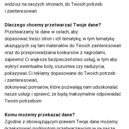
widzisz na naszych stronach, do Twoich potrzeb
organizm i dostarcza cennych antyoksydantów.
i zainteresowań.
Warto jednak traktować go jako element zdrowego
stylu życia, a nie zamiennik ochrony
Dlaczego chcemy przetwarzać Twoje dane?
przeciwsłonecznej.
Przetwarzamy te dane w celach, aby:
dopasować treści stron i ich tematykę, w tym tematykę
Podstawą pozostają:
ukazujących się tam materiałów do Twoich zainteresowań
oraz do przeprowadzania konkursów z nagrodami,
stosowanie kremu z filtrem SPF 30 lub
zapewnić Ci większe bezpieczeństwo usług, w tym aby
wyższym,
wykryć ewentualne boty, oszustwa czy nadużycia,
pokazywać Ci reklamy dopasowane do Twoich potrzeb
ponawianie aplikacji co około 2 godziny
i zainteresowań,
podczas przebywania na słońcu,
dokonywać pomiarów, które pozwalają nam udoskonalać
noszenie okularów
nasze usługi i sprawić, że będą maksymalnie odpowiadać
Twoim potrzebom
przeciwsłonecznych i nakrycia głowy,
unikanie ekspozycji na słońce w
Komu możemy przekazać dane?
godzinach największego
Zgodnie z obowiązującym prawem Twoje dane możemy
nasłonecznienia.
przekazywać podmiotom przetwarzającym je na nasze