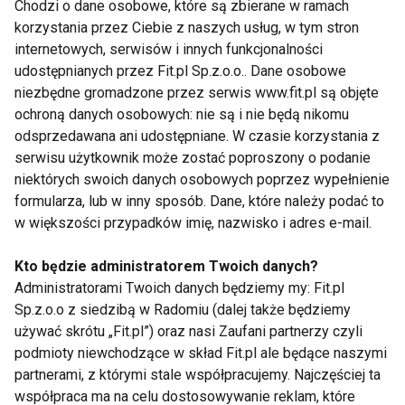
skomplikowane wyjaśnienia ekspertów.
Chodzi o dane osobowe, które są zbierane w ramach
korzystania przez Ciebie z naszych usług, w tym stron
To nie pierwszy przypadek, gdy dermatolodzy
internetowych, serwisów i innych funkcjonalności
udostępnianych przez Fit.pl Sp.z.o.o.. Dane osobowe
ostrzegają przed internetowymi trendami. W
niezbędne gromadzone przez serwis www.fit.pl są objęte
ostatnich latach popularność zdobywały m.in.
ochroną danych osobowych: nie są i nie będą nikomu
celowe opalanie bez filtrów, domowe mieszanki
odsprzedawana ani udostępniane. W czasie korzystania z
nakładane na skórę czy eksperymentowanie z
serwisu użytkownik może zostać poproszony o podanie
kosmetykami niezgodnie z zaleceniami
niektórych swoich danych osobowych poprzez wypełnienie
producentów. Eksperci podkreślają, że wiele takich
formularza, lub w inny sposób. Dane, które należy podać to
w większości przypadków imię, nazwisko i adres e-mail.
porad nie ma naukowego potwierdzenia, a niektóre
mogą prowadzić do trwałych uszkodzeń skóry.
Kto będzie administratorem Twoich danych?
Administratorami Twoich danych będziemy my: Fit.pl
Jak naprawdę chronić skórę
Sp.z.o.o z siedzibą w Radomiu (dalej także będziemy
latem?
używać skrótu „Fit.pl”) oraz nasi Zaufani partnerzy czyli
podmioty niewchodzące w skład Fit.pl ale będące naszymi
Nie oznacza to, że arbuz nie ma miejsca w letniej
partnerami, z którymi stale współpracujemy. Najczęściej ta
diecie. Wręcz przeciwnie – doskonale nawadnia
współpraca ma na celu dostosowywanie reklam, które