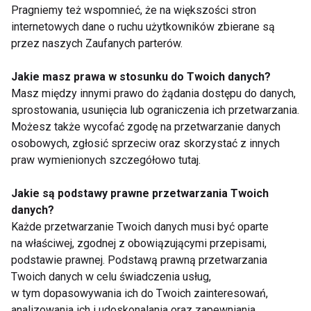
Pragniemy też wspomnieć, że na większości stron
zdrowotnej?
internetowych dane o ruchu użytkowników zbierane są
Suplement diety a lek – kluczowe
przez naszych Zaufanych parterów.
różnice i zasady bezpiecznego
Jakie masz prawa w stosunku do Twoich danych?
stosowania
Masz między innymi prawo do żądania dostępu do danych,
sprostowania, usunięcia lub ograniczenia ich przetwarzania.
DIETA
Możesz także wycofać zgodę na przetwarzanie danych
osobowych, zgłosić sprzeciw oraz skorzystać z innych
praw wymienionych szczegółowo tutaj.
Jakie są podstawy prawne przetwarzania Twoich
Dieta
danych?
Każde przetwarzanie Twoich danych musi być oparte
na właściwej, zgodnej z obowiązującymi przepisami,
podstawie prawnej. Podstawą prawną przetwarzania
Twoich danych w celu świadczenia usług,
w tym dopasowywania ich do Twoich zainteresowań,
analizowania ich i udoskonalania oraz zapewniania