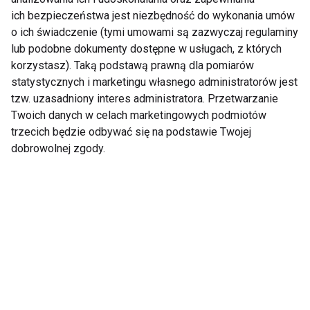
ich bezpieczeństwa jest niezbędność do wykonania umów
Mrożone jogurtowe
Chłodnik proteinowy z
o ich świadczenie (tymi umowami są zazwyczaj regulaminy
batoniki z owocami –
pieczonych buraków i
lub podobne dokumenty dostępne w usługach, z których
zdrowy deser bez
skyru – lekki obiad na
korzystasz). Taką podstawą prawną dla pomiarów
cukru, który
upalne dni
statystycznych i marketingu własnego administratorów jest
pokochasz tego lata
tzw. uzasadniony interes administratora. Przetwarzanie
Twoich danych w celach marketingowych podmiotów
trzecich będzie odbywać się na podstawie Twojej
dobrowolnej zgody.
Czy jedzenie po 20:00
Dlaczego po sałatce
naprawdę tuczy?
nadal jesteś głodny?
Dietetyk wyjaśnia, co
Dietetyk wyjaśnia
mówi nauka
najczęstsze błędy
podczas odchudzania
Pokaż więcej