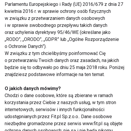
metabolicznych. W codziennej diecie warto
Parlamentu Europejskiego i Rady (UE) 2016/679 z dnia 27
uwzględniać produkty bogate w:
kwietnia 2016 r. w sprawie ochrony osób fizycznych
w związku z przetwarzaniem danych osobowych
pełnowartościowe białko,
i w sprawie swobodnego przepływu takich danych
oraz uchylenia dyrektywy 95/46/WE (określane jako
zdrowe tłuszcze,
„RODO”, „ORODO”, „GDPR” lub „Ogólne Rozporządzenie
warzywa i owoce,
o Ochronie Danych”).
W związku z tym chcielibyśmy poinformować Cię
produkty pełnoziarniste,
o przetwarzaniu Twoich danych oraz zasadach, na jakich
składniki zawierające magnez, cynk i
będzie się to odbywało po dniu 25 maja 2018 roku. Poniżej
znajdziesz podstawowe informacje na ten temat.
witaminy z grupy B.
O jakich danych mówimy?
Coraz więcej osób zwraca także uwagę na jakość
Chodzi o dane osobowe, które są zbierane w ramach
wybieranych produktów oraz prostotę składów.
korzystania przez Ciebie z naszych usług, w tym stron
Dotyczy to zarówno żywności, jak i suplementacji
internetowych, serwisów i innych funkcjonalności
stosowanej jako uzupełnienie codziennego
udostępnianych przez Fit.pl Sp.z.o.o.. Dane osobowe
jadłospisu.
niezbędne gromadzone przez serwis www.fit.pl są objęte
ochroną danych osobowych: nie są i nie będą nikomu