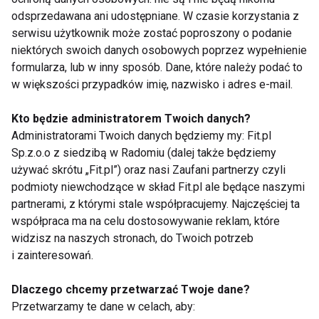
Równowaga jako element
odsprzedawana ani udostępniane. W czasie korzystania z
serwisu użytkownik może zostać poproszony o podanie
zdrowego stylu życia
niektórych swoich danych osobowych poprzez wypełnienie
formularza, lub w inny sposób. Dane, które należy podać to
Aktywny tryb życia nie powinien oznaczać ciągłego
w większości przypadków imię, nazwisko i adres e-mail.
przeciążenia organizmu. Odpowiednia ilość snu,
dobrze zbilansowana dieta oraz rozsądne podejście
Kto będzie administratorem Twoich danych?
do suplementacji mogą wspierać utrzymanie
Administratorami Twoich danych będziemy my: Fit.pl
dobrego samopoczucia i codziennej energii. To
Sp.z.o.o z siedzibą w Radomiu (dalej także będziemy
używać skrótu „Fit.pl”) oraz nasi Zaufani partnerzy czyli
właśnie regularność i dbałość o podstawowe
podmioty niewchodzące w skład Fit.pl ale będące naszymi
potrzeby organizmu odgrywają ważną rolę w
partnerami, z którymi stale współpracujemy. Najczęściej ta
budowaniu zdrowych nawyków.
współpraca ma na celu dostosowywanie reklam, które
widzisz na naszych stronach, do Twoich potrzeb
Aliness - Sklep
i zainteresowań.
WitaminySwanson.pl
Dlaczego chcemy przetwarzać Twoje dane?
Adres:
Przetwarzamy te dane w celach, aby: