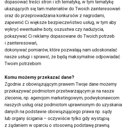
dopasować treści stron i ich tematykę, w tym tematykę
Zimowa 49B, 43-230 Goczałkowice Zdrój
ukazujących się tam materiałów do Twoich zainteresowań
oraz do przeprowadzania konkursów z nagrodami,
woj. śląskie
zapewnić Ci większe bezpieczeństwo usług, w tym aby
wykryć ewentualne boty, oszustwa czy nadużycia,
Telefon:
pokazywać Ci reklamy dopasowane do Twoich potrzeb
+48 665 626 833 (dni robocze w godz. 9.00 - 16.00)
i zainteresowań,
dokonywać pomiarów, które pozwalają nam udoskonalać
Strona WWW:
nasze usługi i sprawić, że będą maksymalnie odpowiadać
Twoim potrzebom
https://witaminyswanson.pl/
Komu możemy przekazać dane?
Zobacz także:
Zgodnie z obowiązującym prawem Twoje dane możemy
przekazywać podmiotom przetwarzającym je na nasze
Magnez a wydolność organizmu.
zlecenie, np. agencjom marketingowym, podwykonawcom
Dlaczego suplementacja magnezu to
naszych usług oraz podmiotom uprawnionym do uzyskania
fundament w sporcie?
danych na podstawie obowiązującego prawa np. sądy
lub organy ścigania – oczywiście tylko gdy wystąpią
Dlaczego forma suplementu ma
z żądaniem w oparciu o stosowną podstawę prawną.
znaczenie w codziennej profilaktyce