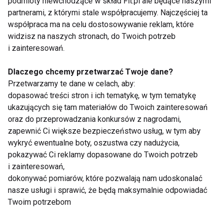
DIETA PROTEINOWA
ZDROWE PRZEPISY
podmioty niewchodzące w skład Fit.pl ale będące naszymi
partnerami, z którymi stale współpracujemy. Najczęściej ta
DIETA ODCHUDZAJĄCA
DIETA DUKANA
współpraca ma na celu dostosowywanie reklam, które
widzisz na naszych stronach, do Twoich potrzeb
DIETA
i zainteresowań.
Dlaczego chcemy przetwarzać Twoje dane?
Przetwarzamy te dane w celach, aby:
dopasować treści stron i ich tematykę, w tym tematykę
Dieta proteinowa
ukazujących się tam materiałów do Twoich zainteresowań
oraz do przeprowadzania konkursów z nagrodami,
zapewnić Ci większe bezpieczeństwo usług, w tym aby
wykryć ewentualne boty, oszustwa czy nadużycia,
pokazywać Ci reklamy dopasowane do Twoich potrzeb
i zainteresowań,
dokonywać pomiarów, które pozwalają nam udoskonalać
nasze usługi i sprawić, że będą maksymalnie odpowiadać
Dieta proteinowa
Dieta proteinowa
Twoim potrzebom