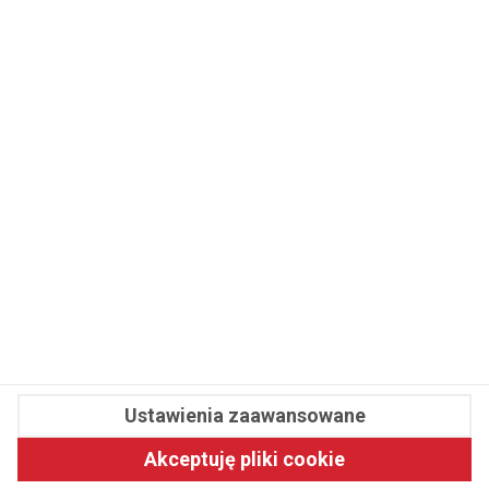
WSPÓŁPRACA
REDAKCJA
PRYWATNOŚĆ
Cookies
Powiadomienia
Newsletter
Fit.pl © 2026 Wszystkie prawa zastrzeżone.
Ustawienia zaawansowane
Pawelec.info
Akceptuję pliki cookie