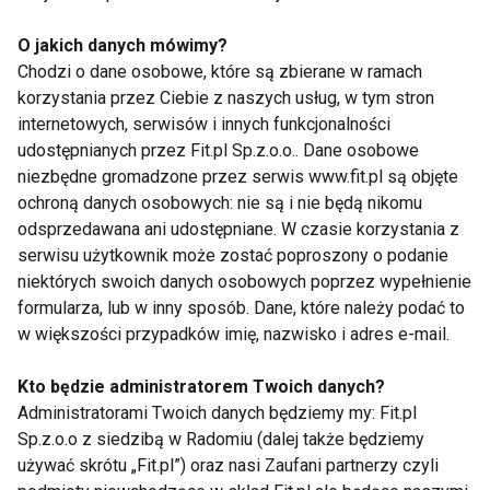
natrzyj tym rybę.
O jakich danych mówimy?
Wymieszaj jogurt z olejem i przyprawami. Pokryj nim
Chodzi o dane osobowe, które są zbierane w ramach
rybę na zewnątrz i wewnątrz, następnie odczekaj, aż
korzystania przez Ciebie z naszych usług, w tym stron
internetowych, serwisów i innych funkcjonalności
przejdzie smakiem i będzie gotowa do grillowania.
udostępnianych przez Fit.pl Sp.z.o.o.. Dane osobowe
niezbędne gromadzone przez serwis www.fit.pl są objęte
Grillowanie: połóż ryby bezpośrednio na grillowej
ochroną danych osobowych: nie są i nie będą nikomu
tatce lub na aluminium przez 6-8 minut na każdej
odsprzedawana ani udostępniane. W czasie korzystania z
stronie. Jeżeli używasz grilla, 3-4 minuty każdą
serwisu użytkownik może zostać poproszony o podanie
stronę. Czas grillowania zależy od tego jak rozgrzany
niektórych swoich danych osobowych poprzez wypełnienie
formularza, lub w inny sposób. Dane, które należy podać to
jest twój grill.
w większości przypadków imię, nazwisko i adres e-mail.
www.fit.pl
Kto będzie administratorem Twoich danych?
Administratorami Twoich danych będziemy my: Fit.pl
Sp.z.o.o z siedzibą w Radomiu (dalej także będziemy
używać skrótu „Fit.pl”) oraz nasi Zaufani partnerzy czyli