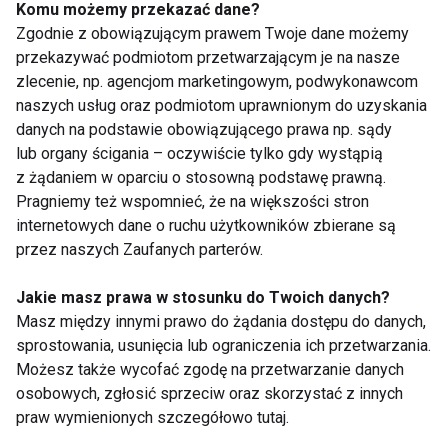
Komu możemy przekazać dane?
Zgodnie z obowiązującym prawem Twoje dane możemy
przekazywać podmiotom przetwarzającym je na nasze
zlecenie, np. agencjom marketingowym, podwykonawcom
naszych usług oraz podmiotom uprawnionym do uzyskania
danych na podstawie obowiązującego prawa np. sądy
Dieta proteinowa
Nie potrafię schudnąć.
lub organy ścigania – oczywiście tylko gdy wystąpią
Przepisy specjalnie
dla Polaków
z żądaniem w oparciu o stosowną podstawę prawną.
Pragniemy też wspomnieć, że na większości stron
internetowych dane o ruchu użytkowników zbierane są
Pokaż więcej
przez naszych Zaufanych parterów.
Jakie masz prawa w stosunku do Twoich danych?
Masz między innymi prawo do żądania dostępu do danych,
sprostowania, usunięcia lub ograniczenia ich przetwarzania.
Zdrowe przepisy
Możesz także wycofać zgodę na przetwarzanie danych
osobowych, zgłosić sprzeciw oraz skorzystać z innych
praw wymienionych szczegółowo tutaj.