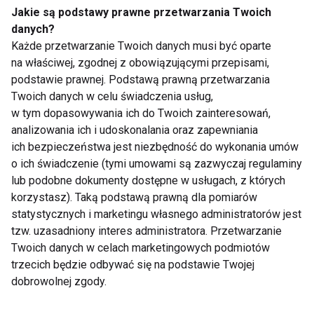
Jakie są podstawy prawne przetwarzania Twoich
danych?
Każde przetwarzanie Twoich danych musi być oparte
na właściwej, zgodnej z obowiązującymi przepisami,
Mrożone jogurtowe
Chłodnik proteinowy z
podstawie prawnej. Podstawą prawną przetwarzania
batoniki z owocami –
pieczonych buraków i
zdrowy deser bez
skyru – lekki obiad na
Twoich danych w celu świadczenia usług,
cukru, który
upalne dni
w tym dopasowywania ich do Twoich zainteresowań,
pokochasz tego lata
analizowania ich i udoskonalania oraz zapewniania
ich bezpieczeństwa jest niezbędność do wykonania umów
o ich świadczenie (tymi umowami są zazwyczaj regulaminy
lub podobne dokumenty dostępne w usługach, z których
korzystasz). Taką podstawą prawną dla pomiarów
statystycznych i marketingu własnego administratorów jest
7 kolacji do 400 kcal,
Pizza, kebab,
tzw. uzasadniony interes administratora. Przetwarzanie
które sycą i pomagają
cheeseburger z
Twoich danych w celach marketingowych podmiotów
przetrwać letnie upały
kaszą? Zaskakujące
trzecich będzie odbywać się na podstawie Twojej
pomysły kulinarne
dobrowolnej zgody.