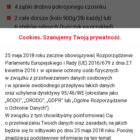
4 ząbki drobno pokrojonego czosnku
2 całe dorsze (kolo 900g/2lb każdy) lub
6 steków rybnych (tuńczyk na przykład)
Cookies. Szanujemy Twoją prywatność.
6 łyżek niskotłuszczowego jogurtu
2 łyżki oliwy z oliwek
25 maja 2018 roku zacznie obowiązywać Rozporządzenie
2 łyżeczki kurkumy
Parlamentu Europejskiego i Rady (UE) 2016/679 z dnia 27
kwietnia 2016 r. w sprawie ochrony osób fizycznych
2 łyżeczki łagodnego chilli w proszku
w związku z przetwarzaniem danych osobowych
3 łyżeczkii kminku
i w sprawie swobodnego przepływu takich danych
oraz uchylenia dyrektywy 95/46/WE (określane jako
„RODO”, „ORODO”, „GDPR” lub „Ogólne Rozporządzenie
Przygotowanie:
o Ochronie Danych”).
W związku z tym chcielibyśmy poinformować Cię
o przetwarzaniu Twoich danych oraz zasadach, na jakich
Odkrój skórę z całej ryby używając ostrego noża.
będzie się to odbywało po dniu 25 maja 2018 roku. Poniżej
Wymieszaj imbir z czosnkiem, dodaj szczyptę soli i
znajdziesz podstawowe informacje na ten temat.