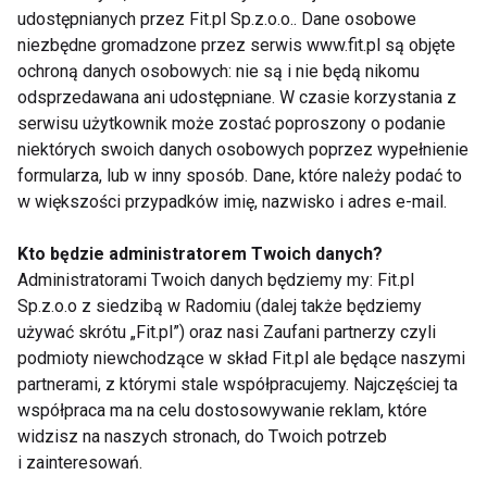
Prawie 60% dzieci w wieku 12 miesięcy zbyt
udostępnianych przez Fit.pl Sp.z.o.o.. Dane osobowe
wcześnie otrzymuje żywność, która nie jest
niezbędne gromadzone przez serwis www.fit.pl są objęte
przeznaczona dla niemowląt i małych dzieci. Wyroby
ochroną danych osobowych: nie są i nie będą nikomu
odsprzedawana ani udostępniane. W czasie korzystania z
dla dzieci powinny być przede wszystkim
serwisu użytkownik może zostać poproszony o podanie
bezpieczne, dlatego przepisy prawa przewidują
niektórych swoich danych osobowych poprzez wypełnienie
normy bezpieczeństwa dla produktów
formularza, lub w inny sposób. Dane, które należy podać to
przeznaczonych dla niemowląt i małych dzieci, które
w większości przypadków imię, nazwisko i adres e-mail.
są dużo bardziej restrykcyjne niż w przypadku
żywności dla dorosłych. Warto więc wybierać
Kto będzie administratorem Twoich danych?
Administratorami Twoich danych będziemy my: Fit.pl
produkty z oznaczeniem wieku na opakowaniu,
Sp.z.o.o z siedzibą w Radomiu (dalej także będziemy
ponieważ daje to pewność, że są one dopasowane
używać skrótu „Fit.pl”) oraz nasi Zaufani partnerzy czyli
do zmieniających się potrzeb i etapu rozwoju dzieci.
podmioty niewchodzące w skład Fit.pl ale będące naszymi
Jeśli rodzice bądź opiekunowie nie zadbają o
partnerami, z którymi stale współpracujemy. Najczęściej ta
prawidłowe nawyki żywieniowe dzieci, otyłość wśród
współpraca ma na celu dostosowywanie reklam, które
najmłodszych będzie coraz bardziej powszechna.
widzisz na naszych stronach, do Twoich potrzeb
i zainteresowań.
Nieodpowiednia dieta lub przekarmianie może