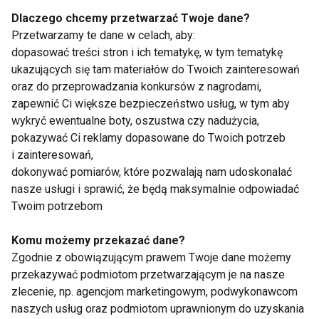
doprowadzić do zwiększenia ryzyka pojawienia się
Dlaczego chcemy przetwarzać Twoje dane?
otyłości, a dziecko z nadwagą wyrasta często na
Przetwarzamy te dane w celach, aby:
otyłą osobę dorosłą. Otyłości lepiej zapobiegać niż
dopasować treści stron i ich tematykę, w tym tematykę
później z nią walczyć. Poważna otyłość uważana jest
ukazujących się tam materiałów do Twoich zainteresowań
za przyczynę 12-krotnie zwiększonej śmiertelności
oraz do przeprowadzania konkursów z nagrodami,
zapewnić Ci większe bezpieczeństwo usług, w tym aby
zaobserwowanej u osób w wieku 25-35 lat, w
wykryć ewentualne boty, oszustwa czy nadużycia,
porównaniu do osób o prawidłowej masie ciała .
pokazywać Ci reklamy dopasowane do Twoich potrzeb
i zainteresowań,
www.fit.pl
dokonywać pomiarów, które pozwalają nam udoskonalać
nasze usługi i sprawić, że będą maksymalnie odpowiadać
ZDROWE DZIECKO
KARMIENIE PIERSIĄ
Twoim potrzebom
ZDROWA DIETA DZIECKA
Komu możemy przekazać dane?
Zgodnie z obowiązującym prawem Twoje dane możemy
ODŻYWIANIE DZIECKA
DIETA NIEMOWLAKA
przekazywać podmiotom przetwarzającym je na nasze
zlecenie, np. agencjom marketingowym, podwykonawcom
DZIECKO
naszych usług oraz podmiotom uprawnionym do uzyskania