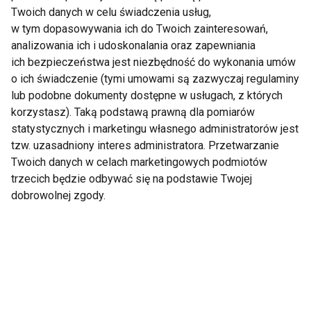
Twoich danych w celu świadczenia usług,
w tym dopasowywania ich do Twoich zainteresowań,
Dzieci w Polsce są
Jak wpoić dziecku
analizowania ich i udoskonalania oraz zapewniania
odwodnione– nowe
dobre nawyki
ich bezpieczeństwa jest niezbędność do wykonania umów
badanie naukowców z
żywieniowe?
o ich świadczenie (tymi umowami są zazwyczaj regulaminy
UJ
lub podobne dokumenty dostępne w usługach, z których
korzystasz). Taką podstawą prawną dla pomiarów
Pokaż więcej
statystycznych i marketingu własnego administratorów jest
tzw. uzasadniony interes administratora. Przetwarzanie
Twoich danych w celach marketingowych podmiotów
trzecich będzie odbywać się na podstawie Twojej
Karmienie piersią
dobrowolnej zgody.