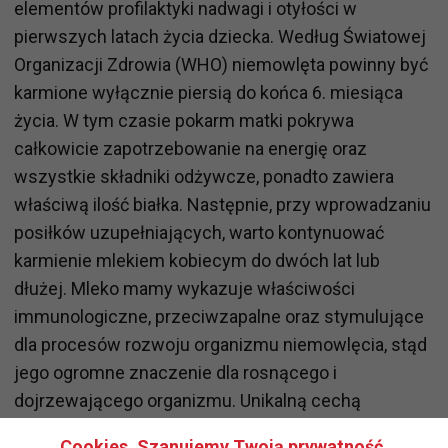
elementów profilaktyki nadwagi i otyłości w
pierwszych latach życia dziecka. Według Światowej
Organizacji Zdrowia (WHO) niemowlęta powinny być
karmione wyłącznie piersią do końca 6. miesiąca
życia. W tym czasie pokarm matki pokrywa
całkowicie zapotrzebowanie na energię oraz
wszystkie składniki odżywcze, ponadto zawiera
właściwą ilość białka. Następnie, przy wprowadzaniu
posiłków uzupełniających, warto kontynuować
karmienie mlekiem kobiecym do dwóch lat lub
dłużej. Mleko mamy wykazuje właściwości
immunologiczne, przeciwzapalne oraz stymulujące
dla procesów rozwoju organizmu niemowlęcia, stąd
jego ogromne znaczenie dla rosnącego i
dojrzewającego organizmu. Unikalną cechą
pokarmu jest dynamika zmian właściwości w trakcie
Cookies. Szanujemy Twoją prywatność.