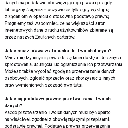
danych na podstawie obowiązującego prawa np. sądy
lub organy ścigania – oczywiście tylko gdy wystąpią
z żądaniem w oparciu o stosowną podstawę prawną.
Pragniemy też wspomnieć, że na większości stron
Zdrowe dziecko
internetowych dane o ruchu użytkowników zbierane są
przez naszych Zaufanych parterów.
Jakie masz prawa w stosunku do Twoich danych?
Masz między innymi prawo do żądania dostępu do danych,
sprostowania, usunięcia lub ograniczenia ich przetwarzania.
Możesz także wycofać zgodę na przetwarzanie danych
osobowych, zgłosić sprzeciw oraz skorzystać z innych
Dieta offline -
Dlaczego należy
praw wymienionych szczegółowo tutaj.
remedium dla
unikać dodatkowego
smartfonowych dzieci
cukru w diecie
Jakie są podstawy prawne przetwarzania Twoich
najmłodszych?
danych?
Każde przetwarzanie Twoich danych musi być oparte
na właściwej, zgodnej z obowiązującymi przepisami,
podstawie prawnej. Podstawą prawną przetwarzania