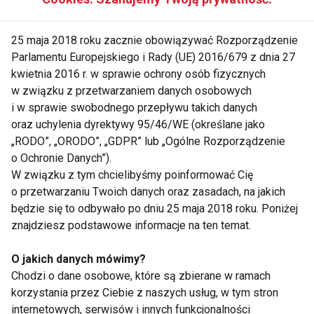
każdego karmienia oraz zróżnicowanie jego składu
w trakcie doby i podczas kolejnych miesięcy laktacji.
25 maja 2018 roku zacznie obowiązywać Rozporządzenie
Parlamentu Europejskiego i Rady (UE) 2016/679 z dnia 27
Ryzyko rozwoju otyłości u dzieci w przyszłości
kwietnia 2016 r. w sprawie ochrony osób fizycznych
w związku z przetwarzaniem danych osobowych
Otyłość rozwija się najczęściej jako wynik
i w sprawie swobodnego przepływu takich danych
zaburzonej równowagi pomiędzy ilością
oraz uchylenia dyrektywy 95/46/WE (określane jako
„RODO”, „ORODO”, „GDPR” lub „Ogólne Rozporządzenie
dostarczonej z pokarmem energii, a jej zużyciem –
o Ochronie Danych”).
dużą rolę odgrywają w tej kwestii rodzice. Jedynie
W związku z tym chcielibyśmy poinformować Cię
7% mam stosuje się do zaleceń żywieniowych dla
o przetwarzaniu Twoich danych oraz zasadach, na jakich
niemowląt. Aż 20% niemowląt w wieku zarówno 6,
będzie się to odbywało po dniu 25 maja 2018 roku. Poniżej
jak i 12 miesięcy w ciągu doby dostaje 10 lub więcej
znajdziesz podstawowe informacje na ten temat.
posiłków, nie licząc drobnych przekąsek
O jakich danych mówimy?
podawanych przez rodziców i opiekunów między
Chodzi o dane osobowe, które są zbierane w ramach
posiłkami. Tymczasem, zgodnie z zaleceniami, małe
korzystania przez Ciebie z naszych usług, w tym stron
dzieci powinny być karmione 5-6 razy na dobę.
internetowych, serwisów i innych funkcjonalności