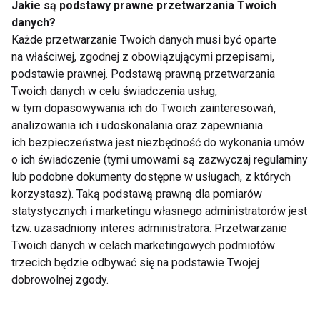
Jakie są podstawy prawne przetwarzania Twoich
danych?
Wegetarianizm wśród
Każde przetwarzanie Twoich danych musi być oparte
najmłodszych – tak czy nie?
na właściwej, zgodnej z obowiązującymi przepisami,
podstawie prawnej. Podstawą prawną przetwarzania
Twoich danych w celu świadczenia usług,
w tym dopasowywania ich do Twoich zainteresowań,
Spodnie Reima - idealne na
analizowania ich i udoskonalania oraz zapewniania
zimowy spacer
ich bezpieczeństwa jest niezbędność do wykonania umów
o ich świadczenie (tymi umowami są zazwyczaj regulaminy
lub podobne dokumenty dostępne w usługach, z których
Zdrowa dieta dziecka -
korzystasz). Taką podstawą prawną dla pomiarów
noworoczne postanowienia
statystycznych i marketingu własnego administratorów jest
rodziców
tzw. uzasadniony interes administratora. Przetwarzanie
Twoich danych w celach marketingowych podmiotów
trzecich będzie odbywać się na podstawie Twojej
Aktywna rodzina jesienią
dobrowolnej zgody.