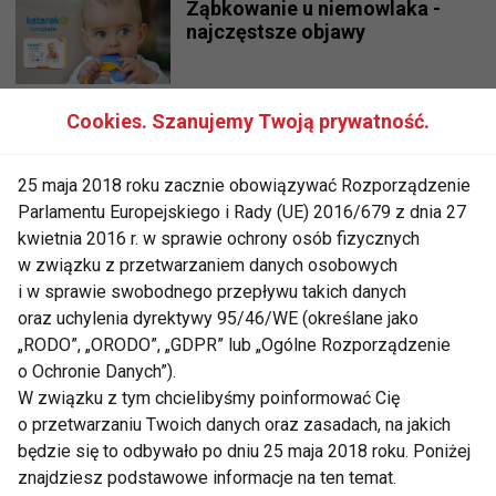
Ząbkowanie u niemowlaka -
najczęstsze objawy
Cookies. Szanujemy Twoją prywatność.
Skutki nieleczonego kataru
25 maja 2018 roku zacznie obowiązywać Rozporządzenie
Parlamentu Europejskiego i Rady (UE) 2016/679 z dnia 27
kwietnia 2016 r. w sprawie ochrony osób fizycznych
Katar u dziecka - jak z nim
w związku z przetwarzaniem danych osobowych
walczyć?
i w sprawie swobodnego przepływu takich danych
oraz uchylenia dyrektywy 95/46/WE (określane jako
„RODO”, „ORODO”, „GDPR” lub „Ogólne Rozporządzenie
5 zasad zdrowego trybu życia
o Ochronie Danych”).
przedszkolaka
W związku z tym chcielibyśmy poinformować Cię
o przetwarzaniu Twoich danych oraz zasadach, na jakich
będzie się to odbywało po dniu 25 maja 2018 roku. Poniżej
znajdziesz podstawowe informacje na ten temat.
Przybywa dzieci z nadwagą