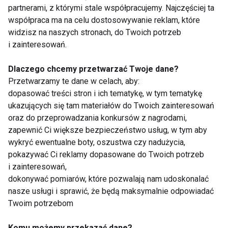
partnerami, z którymi stale współpracujemy. Najczęściej ta
współpraca ma na celu dostosowywanie reklam, które
widzisz na naszych stronach, do Twoich potrzeb
Skóra atopowa u dziecka - jak o
i zainteresowań.
nią dbać?
Dlaczego chcemy przetwarzać Twoje dane?
Przetwarzamy te dane w celach, aby:
dopasować treści stron i ich tematykę, w tym tematykę
Karmienie piersią a profilaktyka
ukazujących się tam materiałów do Twoich zainteresowań
nadwagi i otyłości
oraz do przeprowadzania konkursów z nagrodami,
zapewnić Ci większe bezpieczeństwo usług, w tym aby
wykryć ewentualne boty, oszustwa czy nadużycia,
Biegówka - najlepszy pierwszy
pokazywać Ci reklamy dopasowane do Twoich potrzeb
rower
i zainteresowań,
dokonywać pomiarów, które pozwalają nam udoskonalać
nasze usługi i sprawić, że będą maksymalnie odpowiadać
Twoim potrzebom
Jak wzmocnić odporność
dziecka jesienią?
Komu możemy przekazać dane?