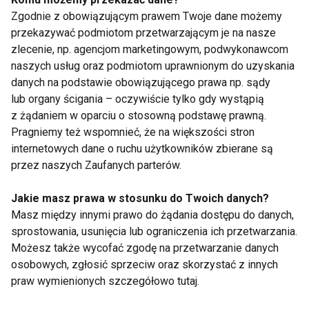
Zgodnie z obowiązującym prawem Twoje dane możemy
przekazywać podmiotom przetwarzającym je na nasze
Zdrowe posiłki dla ucznia
zlecenie, np. agencjom marketingowym, podwykonawcom
naszych usług oraz podmiotom uprawnionym do uzyskania
danych na podstawie obowiązującego prawa np. sądy
lub organy ścigania – oczywiście tylko gdy wystąpią
z żądaniem w oparciu o stosowną podstawę prawną.
Sposób żywienia w pierwszych
Pragniemy też wspomnieć, że na większości stron
latach życia wpływa na przyszłe
zdrowie
internetowych dane o ruchu użytkowników zbierane są
przez naszych Zaufanych parterów.
Ważna aktywność i dieta
Jakie masz prawa w stosunku do Twoich danych?
dziecka
Masz między innymi prawo do żądania dostępu do danych,
sprostowania, usunięcia lub ograniczenia ich przetwarzania.
Możesz także wycofać zgodę na przetwarzanie danych
osobowych, zgłosić sprzeciw oraz skorzystać z innych
Wojciech Zep (PZPN): Dieta u
praw wymienionych szczegółowo tutaj.
trenujących dzieci ma
znaczenie