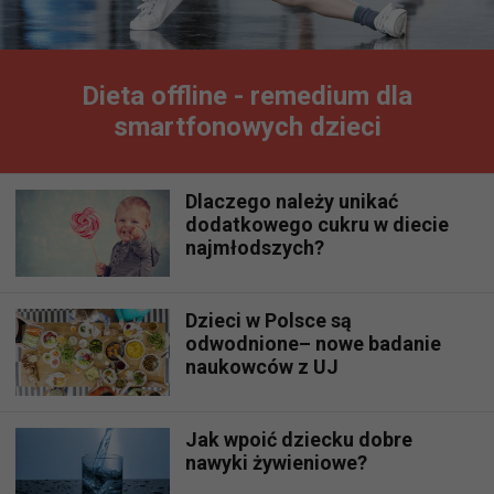
Dieta offline - remedium dla
smartfonowych dzieci
Dlaczego należy unikać
dodatkowego cukru w diecie
najmłodszych?
Dzieci w Polsce są
odwodnione– nowe badanie
naukowców z UJ
Jak wpoić dziecku dobre
nawyki żywieniowe?