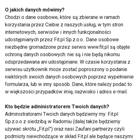
O jakich danych mówimy?
Chodzi o dane osobowe, które są zbierane w ramach
korzystania przez Ciebie z naszych usług, w tym stron
Dzieci wychodzą do szkoły bez
internetowych, serwisów i innych funkcjonalności
śniadania!
udostępnianych przez Fit.pl Sp.z.o.o.. Dane osobowe
niezbędne gromadzone przez serwis www.fit.pl są objęte
ochroną danych osobowych: nie są i nie będą nikomu
odsprzedawana ani udostępniane. W czasie korzystania z
Infekcja gardła u malucha? Nie
serwisu użytkownik może zostać poproszony o podanie
daj się!
niektórych swoich danych osobowych poprzez wypełnienie
formularza, lub w inny sposób. Dane, które należy podać to
w większości przypadków imię, nazwisko i adres e-mail.
Nawyki Żywieniowe dziecka
kształtuje się od najmłodszych
Kto będzie administratorem Twoich danych?
lat
Administratorami Twoich danych będziemy my: Fit.pl
Sp.z.o.o z siedzibą w Radomiu (dalej także będziemy
używać skrótu „Fit.pl”) oraz nasi Zaufani partnerzy czyli
Drugie śniadanie dla dziecka do
podmioty niewchodzące w skład Fit.pl ale będące naszymi
szkoły - przepisy