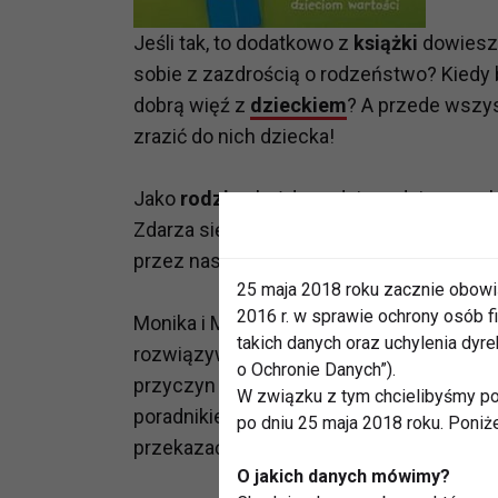
Jeśli tak, to dodatkowo z
książki
dowiesz 
sobie z zazdrością o rodzeństwo? Kiedy 
dobrą więź z
dzieckiem
? A przede wszys
zrazić do nich dziecka!
Jako
rodzice
każdego dnia zadajemy sob
Zdarza się, że bezradnie rozkładamy ręc
przez nas reakcję naszej pociechy. Czy 
25 maja 2018 roku zacznie obowi
2016 r. w sprawie ochrony osób
Monika i Marcin Gajdowie są
terapeutam
takich danych oraz uchylenia dy
rozwiązywaniu problemów wychowawczych
o Ochronie Danych”).
przyczyn najczęstszych problemów z
a
W związku z tym chcielibyśmy po
poradnikiem, jak się zachować, co zrobić,
po dniu 25 maja 2018 roku. Poniż
przekazać dzieciom
wartości
oraz wiarę.
O jakich danych mówimy?