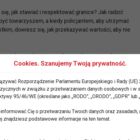
się, jak stawiać i respektować granice? Jak radzić
być towarzyszem, a kiedy policjantem, aby utrzymać
tkim, dowiesz się, jak przekazywać wartości, aby nie
ie wiele pytań związanych z wychowaniem dzieci.
Cookies. Szanujemy Twoją prywatność.
e lub wychodzimy z siebie, żeby osiągnąć upragnioną
przypadkiem nie popełniliśmy gdzieś błędu?
ązywać Rozporządzenie Parlamentu Europejskiego i Rady (UE) 
 fizycznych w związku z przetwarzaniem danych osobowych i w
i
, na co dzień pomagającymi setkom rodziców w
rektywy 95/46/WE (określane jako „RODO”, „ORODO”, „GDPR” lub
. Ich książka jest nie tylko wytłumaczeniem
ktywnymi dziećmi
, ale przede wszystkim
informować Cię o przetwarzaniu Twoich danych oraz zasadach, n
 jak ukierunkować swoje myślenie, co zmienić, jak
ej znajdziesz podstawowe informacje na ten temat.