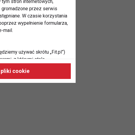
 tym stron internetowych,
ne gromadzone przez serwis
stępniane. W czasie korzystania
oprzez wypełnienie formularza,
-mail.
ędziemy używać skrótu „Fit.pl”)
rami, z którymi stale
 naszych stronach, do Twoich
pliki cookie
h zainteresowań oraz do
dużycia,
malnie odpowiadać Twoim