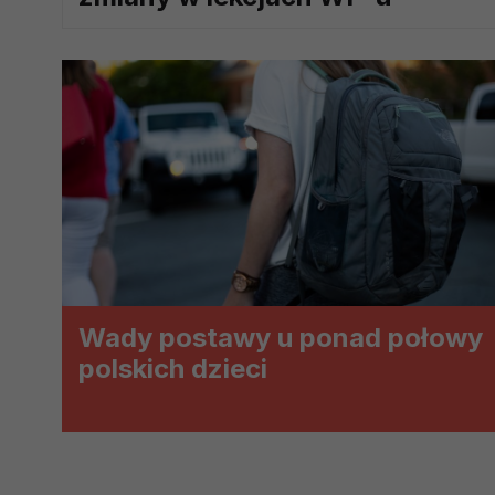
prawną dla pomiarów statystyczny
Przetwarzanie Twoich danych w c
zgody.
Wady postawy u ponad połowy
polskich dzieci