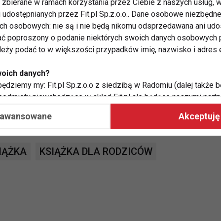
zbierane w ramach korzystania przez Ciebie z naszych usług, w
 format: 14,5 x 20,50 cm, s. 152, oprawa miękka
i udostępnianych przez Fit.pl Sp.z.o.o.. Dane osobowe niezbęd
ych osobowych: nie są i nie będą nikomu odsprzedawana ani udo
ć poproszony o podanie niektórych swoich danych osobowych p
tości
ależy podać to w większości przypadków imię, nazwisko i adres e
woich danych?
ochowa 2010 r.
ędziemy my: Fit.pl Sp.z.o.o z siedzibą w Radomiu (dalej także b
 podmioty niewchodzące w skład Fit.pl ale będące naszymi partne
współpraca ma na celu dostosowywanie reklam, które widzisz na
aawansowane
Akceptuję 
 Twoje dane?
IĄŻKA
KSIĄŻKA DLA RODZICÓW
aby:
atykę, w tym tematykę ukazujących się tam materiałów do Twoic
grodami,
two usług, w tym aby wykryć ewentualne boty, oszustwa czy na
e do Twoich potrzeb i zainteresowań,
alają nam udoskonalać nasze usługi i sprawić, że będą maksy