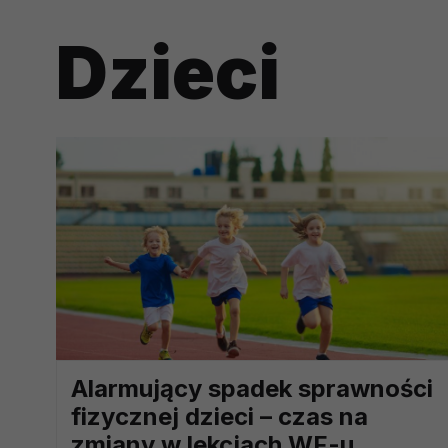
potrzebom
Dzieci
Komu możemy przekazać dane
Zgodnie z obowiązującym prawe
np. agencjom marketingowym, p
obowiązującego prawa np. sądy l
prawną. Pragniemy też wspomnieć
Zaufanych parterów.
Jakie masz prawa w stosunku 
Masz między innymi prawo do żąd
także wycofać zgodę na przetwar
szczegółowo tutaj.
Jakie są podstawy prawne prz
Każde przetwarzanie Twoich dany
Alarmujący spadek sprawności
Podstawą prawną przetwarzania 
fizycznej dzieci – czas na
analizowania ich i udoskonalani
zmiany w lekcjach WF-u
(tymi umowami są zazwyczaj regu