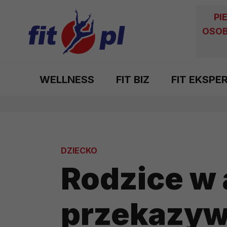
PI
OSOB
WELLNESS
FIT BIZ
FIT EKSPE
DZIECKO
Rodzice w 
przekazyw