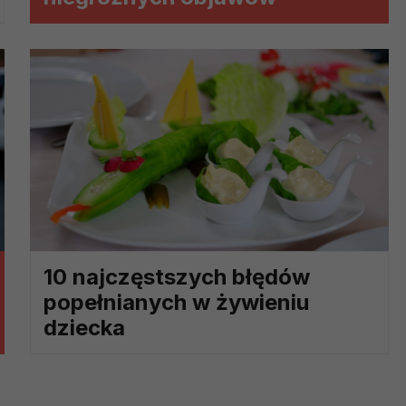
ch i marketingu własnego administratorów jest tzw. uzasadniony
elach marketingowych podmiotów trzecich będzie odbywać się 
10 najczęstszych błędów
popełnianych w żywieniu
dziecka