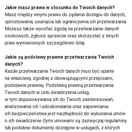
Jakie masz prawa w stosunku do Twoich danych?
Masz między innymi prawo do żądania dostępu do danych,
Nie przegap nowości ze
sprostowania, usunięcia lub ograniczenia ich przetwarzania.
Możesz także wycofać zgodę na przetwarzanie danych
świata FIT!
osobowych, zgłosić sprzeciw oraz skorzystać z innych
praw wymienionych szczegółowo tutaj.
Zapisz się do naszego newslettera
Jakie są podstawy prawne przetwarzania Twoich
danych?
Każde przetwarzanie Twoich danych musi być oparte
Wyrażam zgodę na otrzymywanie informacji
na właściwej, zgodnej z obowiązującymi przepisami,
handlowej drogą elektroniczną na podany adres e-mail
podstawie prawnej. Podstawą prawną przetwarzania
przez FIT.PL. Więcej informacji znajdziesz w Polityce
Twoich danych w celu świadczenia usług,
Prywatności.
w tym dopasowywania ich do Twoich zainteresowań,
analizowania ich i udoskonalania oraz zapewniania
ZAPISZ SIĘ
ich bezpieczeństwa jest niezbędność do wykonania umów
o ich świadczenie (tymi umowami są zazwyczaj regulaminy
lub podobne dokumenty dostępne w usługach, z których