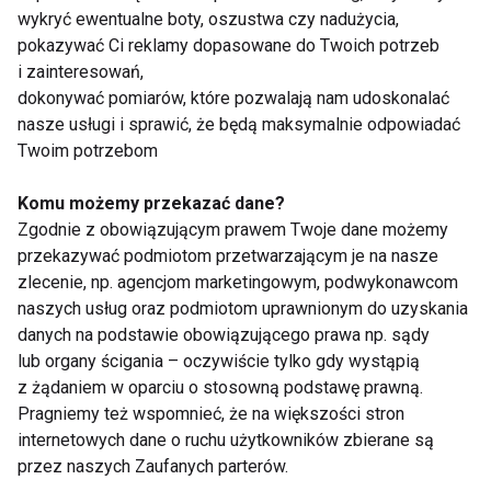
kilogramów
wykryć ewentualne boty, oszustwa czy nadużycia,
pokazywać Ci reklamy dopasowane do Twoich potrzeb
i zainteresowań,
dokonywać pomiarów, które pozwalają nam udoskonalać
Odchudzająca książka
nasze usługi i sprawić, że będą maksymalnie odpowiadać
kucharska
Twoim potrzebom
Komu możemy przekazać dane?
Nordic Walking dla Ciebie
Zgodnie z obowiązującym prawem Twoje dane możemy
przekazywać podmiotom przetwarzającym je na nasze
zlecenie, np. agencjom marketingowym, podwykonawcom
naszych usług oraz podmiotom uprawnionym do uzyskania
danych na podstawie obowiązującego prawa np. sądy
Robert Korzeniowski
lub organy ścigania – oczywiście tylko gdy wystąpią
z żądaniem w oparciu o stosowną podstawę prawną.
Pragniemy też wspomnieć, że na większości stron
internetowych dane o ruchu użytkowników zbierane są
przez naszych Zaufanych parterów.