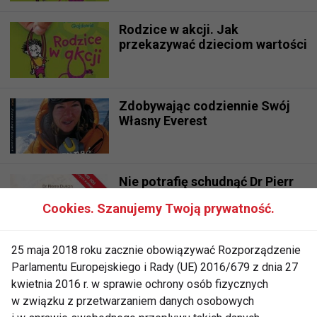
Rodzice w akcji. Jak
przekazywać dzieciom wartości
Zdobywając codziennie Swój
Własny Everest
Nie potrafię schudnąć Dr Pierr
Dunkan
Cookies. Szanujemy Twoją prywatność.
25 maja 2018 roku zacznie obowiązywać Rozporządzenie
Zdrowie bez tabu. Szczerze o
Parlamentu Europejskiego i Rady (UE) 2016/679 z dnia 27
wstydliwych dolegliwościach
kwietnia 2016 r. w sprawie ochrony osób fizycznych
w związku z przetwarzaniem danych osobowych