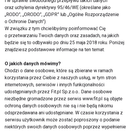
i w sprawie swobodnego przepływu takich danych
Metoda jednego dnia Chantel
oraz uchylenia dyrektywy 95/46/WE (określane jako
Hobbs
„RODO”, „ORODO”, „GDPR” lub „Ogólne Rozporządzenie
o Ochronie Danych”).
W związku z tym chcielibyśmy poinformować Cię
o przetwarzaniu Twoich danych oraz zasadach, na jakich
Metoda jednego dnia Chantel
będzie się to odbywało po dniu 25 maja 2018 roku. Poniżej
Hobbs
znajdziesz podstawowe informacje na ten temat.
O jakich danych mówimy?
Figura do bikini
Chodzi o dane osobowe, które są zbierane w ramach
korzystania przez Ciebie z naszych usług, w tym stron
internetowych, serwisów i innych funkcjonalności
udostępnianych przez Fit.pl Sp.z.o.o.. Dane osobowe
niezbędne gromadzone przez serwis www.fit.pl są objęte
Odchudzanie krok po kroku
ochroną danych osobowych: nie są i nie będą nikomu
odsprzedawana ani udostępniane. W czasie korzystania z
serwisu użytkownik może zostać poproszony o podanie
niektórych swoich danych osobowych poprzez wypełnienie