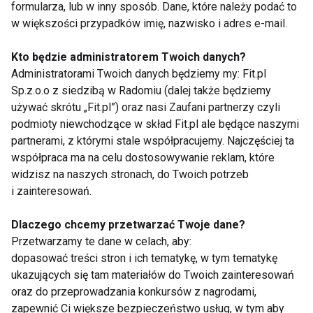
Narty. Poradnik bez kantów
formularza, lub w inny sposób. Dane, które należy podać to
w większości przypadków imię, nazwisko i adres e-mail.
Kto będzie administratorem Twoich danych?
Administratorami Twoich danych będziemy my: Fit.pl
Nad książką z hantlami
Sp.z.o.o z siedzibą w Radomiu (dalej także będziemy
używać skrótu „Fit.pl”) oraz nasi Zaufani partnerzy czyli
podmioty niewchodzące w skład Fit.pl ale będące naszymi
partnerami, z którymi stale współpracujemy. Najczęściej ta
U Malucha na talerzu
współpraca ma na celu dostosowywanie reklam, które
widzisz na naszych stronach, do Twoich potrzeb
i zainteresowań.
Dlaczego chcemy przetwarzać Twoje dane?
U Malucha na talerzu
Przetwarzamy te dane w celach, aby:
dopasować treści stron i ich tematykę, w tym tematykę
ukazujących się tam materiałów do Twoich zainteresowań
oraz do przeprowadzania konkursów z nagrodami,
Pozbądź się zbędnych
zapewnić Ci większe bezpieczeństwo usług, w tym aby